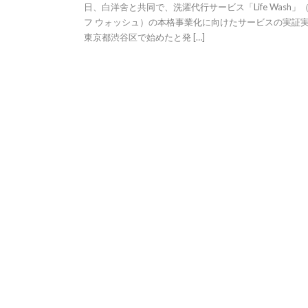
日、白洋舍と共同で、洗濯代行サービス「Life Wash」
フ ウォッシュ）の本格事業化に向けたサービスの実証
東京都渋谷区で始めたと発 […]