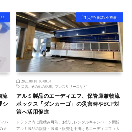
製品
災害/事故/不祥事
2023.08.18 06:00:34
災害
,
その他の記事
,
プレスリリースなど
物流
アルミ製品のエーディエフ、保管庫兼物流
理シ
ボックス「ダンカーゴ」の災害時やBCP対
策へ活用促進
ディパ
トラック内に段積み可能、お試しレンタルキャンペーン開始
のメ
アルミ製品の設計・製造・販売を手掛けるエーディエフ（大