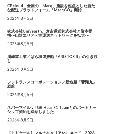
CBcloud、全国の「Marq」施設を起点とした新た
な配送プラットフォーム「MarqGO」開始
2026年8月5日
株式会社Univearth、倉吉運送株式会社と資本提
携〜山陰エリアへ実運送ネットワークを拡大〜
2026年8月5日
川崎重工業／ばら積運搬船「ARISTOS II」の引き渡
し
2026年8月5日
フジトランスコーポレーション／新造船「蓉翔丸」
就航
2026年8月5日
ネバーマイル：TGR Haas F1 Teamとのパートナー
シップ契約を締結しました
2026年8月5日
【トドケール】マルチキャリア化に向けて、2026