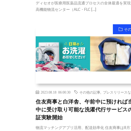
ディセオが医療用医薬品流通プロセスの全体最適を実現
高機能物流センター（ALC・FLC […]
そ
2023.08.18 06:00:30
その他の記事
,
プレスリリースな
住友商事と白洋舎、午前中に預ければ
中に受け取り可能な洗濯代行サービス
証実験開始
物流マッチングアプリ活用、配送効率化 住友商事は8月