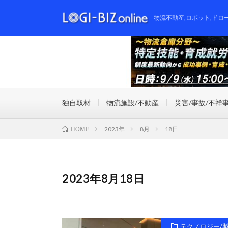
物流不動産,ロボット,ドロ
独自取材
物流施設/不動産
災害/事故/不祥
2023年
8月
18日
HOME
2023年8月18日
テクノロジー/