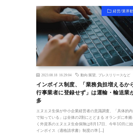
経営/業界
2023.08.18 16:29:04
動向/展望
,
プレスリリースなど
インボイス制度、「業務負担増えるか
行事業者に登録せず」は運輸・輸送業
多
エヌエヌ生保が中小企業経営者の意識調査、「具体的内
で知っている」は全体の2割にとどまる オランダに本拠
く外資系のエヌエヌ生命保険は8月17日、今年10月に
インボイス（適格請求書）制度の準 […]