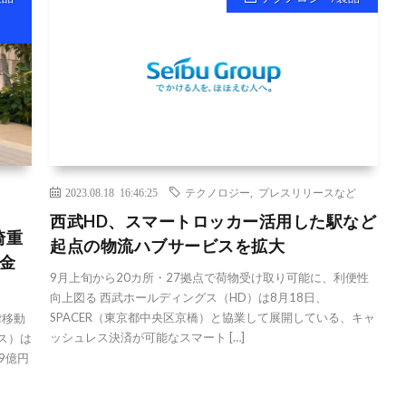
2023.08.18 16:46:25
テクノロジー
,
プレスリリースなど
西武HD、スマートロッカー活用した駅など
崎重
起点の物流ハブサービスを拡大
資金
9月上旬から20カ所・27拠点で荷物受け取り可能に、利便性
向上図る 西武ホールディングス（HD）は8月18日、
SPACER（東京都中央区京橋）と協業して展開している、キャ
律移動
ッシュレス決済が可能なスマート […]
ンス）は
9億円