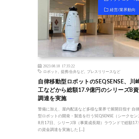
経営/業界動向
2023.08.18 17:35:22
ロボット
,
提携/合弁など
,
プレスリリースなど
自律移動型ロボットのSEQSENSE、川
工などから総額17.9億円のシリーズB
調達を実施
警備に加え、屋内配送など多様な業界で展開目指す 自
型ロボットの開発・製造を行うSEQSENSE（シークセ
8月17日、シリーズB（事業成長期）ラウンドで総額17.
の資金調達を実施した […]