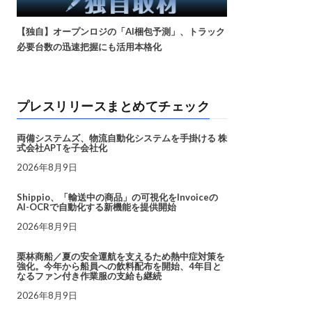
【独自】オープンロジの「AI梱包予測」、トラック
必要台数の迅速把握にも活用本格化
プレスリリースまとめてチェック
両備システムズ、物流自動化システムを手掛ける 株
式会社APTを子会社化
2026年8月9日
Shippio、「輸送中の商品」の可視化をInvoiceの
AI-OCRで自動化する新機能を提供開始
2026年8月9日
栗林商船／夏の安全運航を支えるため熱中症対策を
強化。今年から船員への飲料配布を開始、4年目と
なるファン付き作業服の支給も継続
2026年8月9日