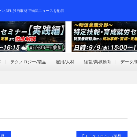
ーン,3PL,独自取材で物流ニュースを配信
事
テクノロジー/製品
雇用/人材
経営/業界動向
データ/
製品
テクノロジー/製品