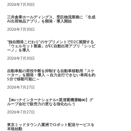
2026年7月30日
三井倉庫ホールディングス、受託物流業務に 「生成
AI出荷検品アプリ」を開発・導入開始
2026年7月30日
“独自開発こだわり”のサプリメントでD2C展開する
「ウェルモット製薬」がEC自動出荷アプリ「シッピ
ーノ」を導入
2026年7月30日
自動車船の荷役中断を抑制する自動車移動用「スケ
ーター」を開発・導入 ～自力走行できない車両を約
5分で移動可能に～
2026年7月27日
【㈱ハナインターナショナル×星清重機運輸㈱】グ
ループ会社で販売力の更なる強化ねらう
2026年7月27日
東京ミッドタウン八重洲でロボット配送サービスを
本格始動