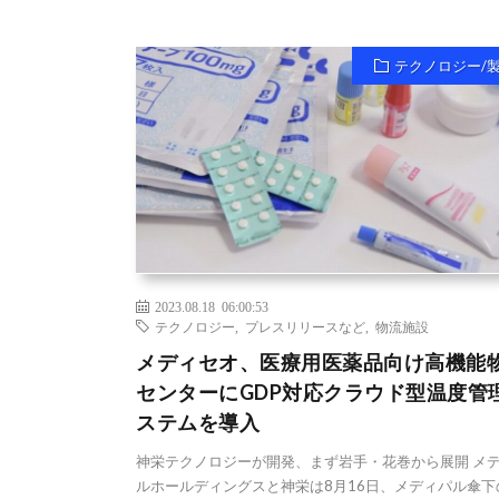
テクノロジー/
2023.08.18 06:00:53
テクノロジー
,
プレスリリースなど
,
物流施設
メディセオ、医療用医薬品向け高機能
センターにGDP対応クラウド型温度管
ステムを導入
神栄テクノロジーが開発、まず岩手・花巻から展開 メ
ルホールディングスと神栄は8月16日、メディパル傘下