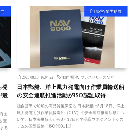
動向
経営/業界動向
2023.08.18 16:04:22
動向/展望
,
プレスリリースなど
ら発
日本郵船、洋上風力発電向け作業員輸送船
が最
の安全運航推進活動がISO認証取得
独自基準で船舶の高品質担保図る 日本郵船は8月18日、洋上
風力発電向け作業員輸送船（CTV）の安全運航推進活動につ
容ま
いて、日本海事協会から8月17日付で品質マネジメントシス
を置
テムの国際規格「ISO9001 […]
始まる