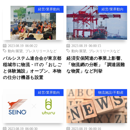
経営/業界動向
経営/業界動向
2023.08.19 06:00:22
2023.08.19 06:00:15
動向/展望
,
プレスリリースなど
動向/展望
,
プレスリリースなど
パルシステム連合会が東京都
経済安保関連の事業上影響、
稲城市に物流・ITの「おしご
「物流網の分断」「調達困難
と体験施設」オープン、本物
な物質」など列挙
の仕分け機器も設置
経営/業界動向
物流施設/不動産
2023.08.19 06:00:30
2023.08.19 06:00:16