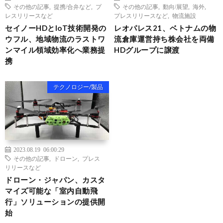
その他の記事
,
提携/合弁など
,
プ
その他の記事
,
動向/展望
,
海外
,
レスリリースなど
プレスリリースなど
,
物流施設
セイノーHDとIoT技術開発の
レオパレス21、ベトナムの物
ウフル、地域物流のラストワ
流倉庫運営持ち株会社を両備
ンマイル領域効率化へ業務提
HDグループに譲渡
携
テクノロジー/製品
2023.08.19 06:00:29
その他の記事
,
ドローン
,
プレス
リリースなど
ドローン・ジャパン、カスタ
マイズ可能な「室内自動飛
行」ソリューションの提供開
始