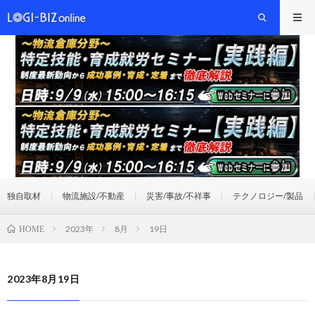
独自取材
物流施設/不動産
災害/事故/不祥事
テクノロジー/製品
2023年
8月
19日
HOME
2023年8月19日