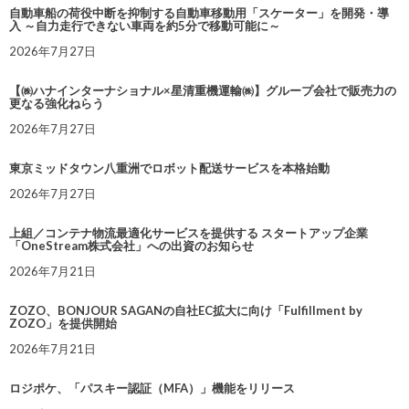
自動車船の荷役中断を抑制する自動車移動用「スケーター」を開発・導
入 ～自力走行できない車両を約5分で移動可能に～
2026年7月27日
【㈱ハナインターナショナル×星清重機運輸㈱】グループ会社で販売力の
更なる強化ねらう
2026年7月27日
東京ミッドタウン八重洲でロボット配送サービスを本格始動
2026年7月27日
上組／コンテナ物流最適化サービスを提供する スタートアップ企業
「OneStream株式会社」への出資のお知らせ
2026年7月21日
ZOZO、BONJOUR SAGANの自社EC拡大に向け「Fulfillment by
ZOZO」を提供開始
2026年7月21日
ロジポケ、「パスキー認証（MFA）」機能をリリース