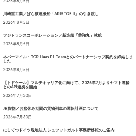
2026年8月5日
川崎重工業／ばら積運搬船「ARISTOS II」の引き渡し
2026年8月5日
フジトランスコーポレーション／新造船「蓉翔丸」就航
2026年8月5日
ネバーマイル：TGR Haas F1 Teamとのパートナーシップ契約を締結しま
した
2026年8月5日
【トドケール】マルチキャリア化に向けて、2026年7月よりヤマト運輸
とのAPI連携を開始
2026年7月30日
JR貨物／お盆休み期間の貨物列車の運転計画について
2026年7月30日
にしてつドイツ現地法人 シュツットガルト事務所移転のご案内