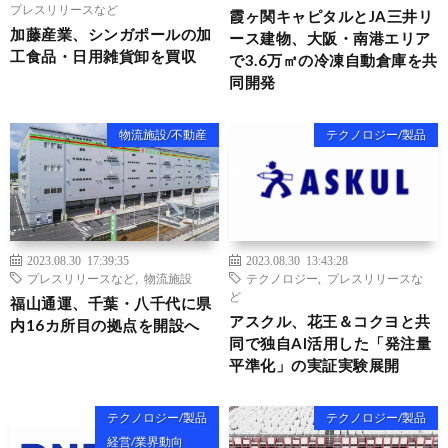
プレスリリースなど
霞ヶ関キャピタルとJA三井リ
加藤産業、シンガポールの加
ース建物、大阪・南港エリア
工食品・日用雑貨卸を買収
で3.6万㎡の冷凍自動倉庫を共
同開発
物流施設/不動産
テクノロジー/製品
2023.08.30 17:39:35
2023.08.30 13:43:28
プレスリリースなど
,
物流施設
テクノロジー
,
プレスリリースな
ど
福山通運、千葉・八千代に県
アスクル、花王＆コクヨと共
内16カ所目の拠点を開設へ
同で独自AI活用した「発注量
平準化」の実証実験展開
テクノロジー/製品
テクノロジー/製品
経営/業界動向