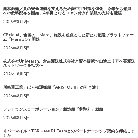
栗林商船／夏の安全運航を支えるため熱中症対策を強化。今年から船員
への飲料配布を開始、4年目となるファン付き作業服の支給も継続
2026年8月9日
CBcloud、全国の「Marq」施設を起点とした新たな配送プラットフォー
ム「MarqGO」開始
2026年8月5日
株式会社Univearth、倉吉運送株式会社と資本提携〜山陰エリアへ実運送
ネットワークを拡大〜
2026年8月5日
川崎重工業／ばら積運搬船「ARISTOS II」の引き渡し
2026年8月5日
フジトランスコーポレーション／新造船「蓉翔丸」就航
2026年8月5日
ネバーマイル：TGR Haas F1 Teamとのパートナーシップ契約を締結しま
した