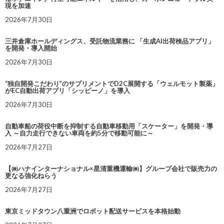
現を加速
2026年7月30日
三井倉庫ホールディングス、受託物流業務に 「生成AI出荷検品アプリ」
を開発・導入開始
2026年7月30日
“独自開発こだわり”のサプリメントでD2C展開する「ウェルモット製薬」
がEC自動出荷アプリ「シッピーノ」を導入
2026年7月30日
自動車船の荷役中断を抑制する自動車移動用「スケーター」を開発・導
入 ～自力走行できない車両を約5分で移動可能に～
2026年7月27日
【㈱ハナインターナショナル×星清重機運輸㈱】グループ会社で販売力の
更なる強化ねらう
2026年7月27日
東京ミッドタウン八重洲でロボット配送サービスを本格始動