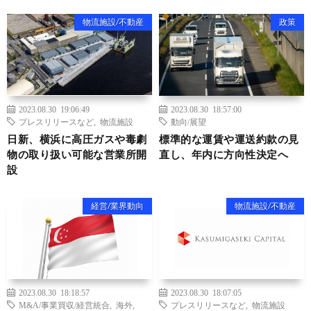
物流施設/不動産
政策
2023.08.30 19:06:49
2023.08.30 18:57:00
プレスリリースなど
,
物流施設
動向/展望
日新、横浜に高圧ガスや毒劇
標準的な運賃や運送約款の見
物の取り扱い可能な営業所開
直し、年内に方向性決定へ
設
経営/業界動向
物流施設/不動産
2023.08.30 18:18:57
2023.08.30 18:07:05
M&A/事業買収/経営統合
,
海外
,
プレスリリースなど
,
物流施設