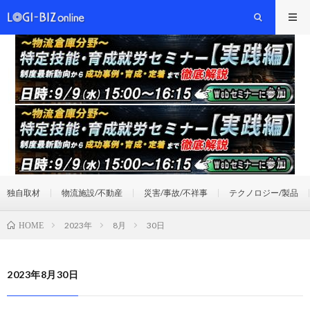
独自取材
物流施設/不動産
災害/事故/不祥事
テクノロジー/製品
2023年
8月
30日
HOME
2023年8月30日