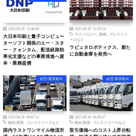
2023.08.30 12:46:00
2023.08.30 12:20:24
テクノロジー
,
動画
,
プレスリリ
大日本印刷と量子コンピュー
ースなど
ターソフト開発のエー・スタ
ラピュタロボティクス、新た
ー・クォンタム、配送経路効
に自動倉庫を発売へ
率化支援などの事業推進へ資
本・業務提携
経営/業界動向
経営/業界動向
2023.08.30 09:07:22
2023.08.30 06:00:37
動向/展望
,
プレスリリースなど
動向/展望
,
プレスリリースなど
国内ラストワンマイル物流市
取引価格へのコスト上昇分転