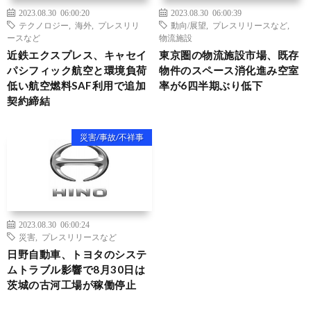
2023.08.30 06:00:20
2023.08.30 06:00:39
テクノロジー
,
海外
,
プレスリリ
動向/展望
,
プレスリリースなど
,
ースなど
物流施設
近鉄エクスプレス、キャセイ
東京圏の物流施設市場、既存
パシフィック航空と環境負荷
物件のスペース消化進み空室
低い航空燃料SAF利用で追加
率が6四半期ぶり低下
契約締結
災害/事故/不祥事
2023.08.30 06:00:24
災害
,
プレスリリースなど
日野自動車、トヨタのシステ
ムトラブル影響で8月30日は
茨城の古河工場が稼働停止