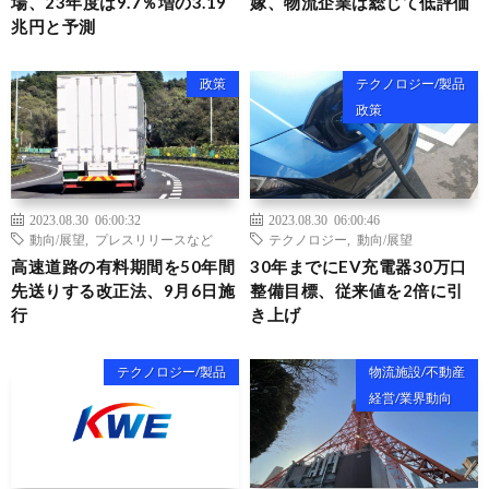
場、23年度は9.7％増の3.19
嫁、物流企業は総じて低評価
兆円と予測
政策
テクノロジー/製品
政策
2023.08.30 06:00:32
2023.08.30 06:00:46
動向/展望
,
プレスリリースなど
テクノロジー
,
動向/展望
高速道路の有料期間を50年間
30年までにEV充電器30万口
先送りする改正法、9月6日施
整備目標、従来値を2倍に引
行
き上げ
テクノロジー/製品
物流施設/不動産
経営/業界動向