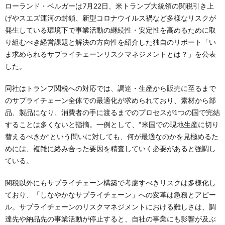
ローランド・ベルガーは7月22日、米トランプ大統領の関税引き上
げやスエズ運河の封鎖、新型コロナウイルス禍など多様なリスクが
発生している環境下で事業活動の継続性・安定性を高めるために取
り組むべき経営課題と解決の方向性を紹介した独自のリポート「い
ま求められるサプライチェーンリスクマネジメントとは？」を公表
した。
同社はトランプ関税への対応では、調達・生産から販売に至るまで
のサプライチェーン全体での最適化が求められており、素材から部
品、製品になり、消費者の手に渡るまでのプロセスが1つの国で完結
することは多くないと指摘。一例として、“米国での現地生産に切り
替えるべきか”という問いに対しても、何が最適なのかを見極めるた
めには、複雑に絡み合った要因を精査していく必要があると強調し
ている。
関税以外にもサプライチェーン構築で考慮すべきリスクは多様化し
ており、「しなやかなサプライチェーン」への変革は急務とアピー
ル。サプライチェーンのリスクマネジメントにおける難しさは、調
達先や納品先の事業活動が停止すると、自社の事業にも影響が及ぶ