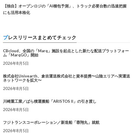
【独自】オープンロジの「AI梱包予測」、トラック必要台数の迅速把握
にも活用本格化
プレスリリースまとめてチェック
CBcloud、全国の「Marq」施設を起点とした新たな配送プラットフォー
ム「MarqGO」開始
2026年8月5日
株式会社Univearth、倉吉運送株式会社と資本提携〜山陰エリアへ実運送
ネットワークを拡大〜
2026年8月5日
川崎重工業／ばら積運搬船「ARISTOS II」の引き渡し
2026年8月5日
フジトランスコーポレーション／新造船「蓉翔丸」就航
2026年8月5日