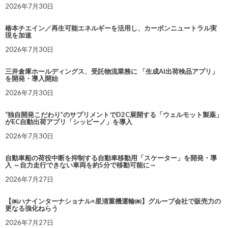
2026年7月30日
椿本チエイン／再生可能エネルギーを活用し、カーボンニュートラル実
現を加速
2026年7月30日
三井倉庫ホールディングス、受託物流業務に 「生成AI出荷検品アプリ」
を開発・導入開始
2026年7月30日
“独自開発こだわり”のサプリメントでD2C展開する「ウェルモット製薬」
がEC自動出荷アプリ「シッピーノ」を導入
2026年7月30日
自動車船の荷役中断を抑制する自動車移動用「スケーター」を開発・導
入 ～自力走行できない車両を約5分で移動可能に～
2026年7月27日
【㈱ハナインターナショナル×星清重機運輸㈱】グループ会社で販売力の
更なる強化ねらう
2026年7月27日