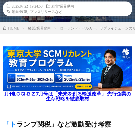
2025.07.22 19:24:50
経営/業界動向
動向/展望
,
プレスリリースなど
経営/業界動向
ローランド・ベルガー、サプライチェーンの
HOME
月刊LOGI-BIZ 7月号は「未来を創る輸送改革」 先行企業の
生存戦略を徹底取材
「トランプ関税」など激動受け考察