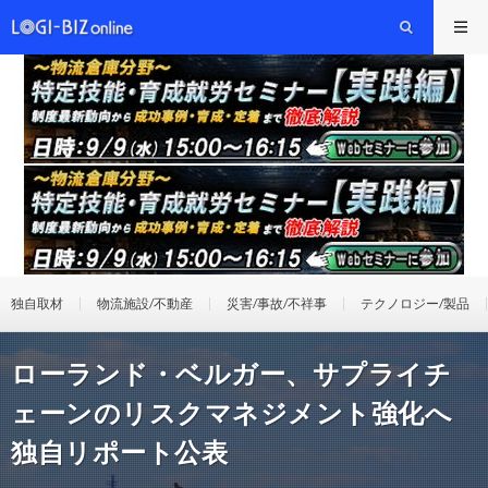
独自取材
物流施設/不動産
災害/事故/不祥事
テクノロジー/製品
ローランド・ベルガー、サプライチ
ェーンのリスクマネジメント強化へ
独自リポート公表