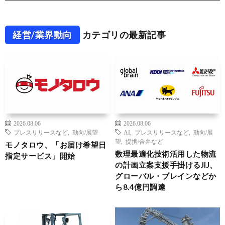
経営/業界動向
カテゴリの最新記事
2026.08.06
2026.08.06
プレスリリースなど
,
動向/展望
AI
,
プレスリリースなど
,
動向/展
望
,
提携/合弁など
モノタロウ、「お届け希望日
数理最適化技術活用した物流
指定サービス」開始
の計画立案支援手掛けるJIJ、
グローバル・ブレインなどか
ら8.4億円調達