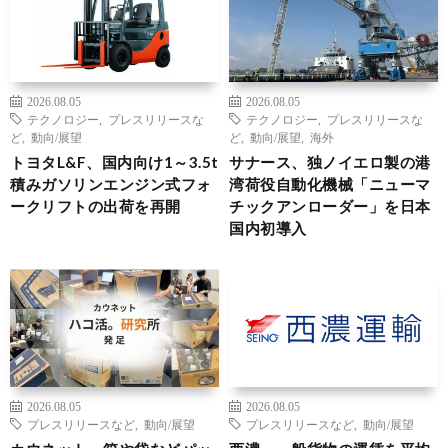
2026.08.05
2026.08.05
テクノロジー
,
プレスリリースな
テクノロジー
,
プレスリリースな
ど
,
動向/展望
ど
,
動向/展望
,
海外
トヨタL&F、国内向け1～3.5t
サナース、独ノイエロ製の港
積みガソリンエンジン式フォ
湾荷役自動化機械「ニューマ
ークリフトの出荷を再開
チックアンローダー」を日本
国内初導入
2026.08.05
2026.08.05
プレスリリースなど
,
動向/展望
プレスリリースなど
,
動向/展望