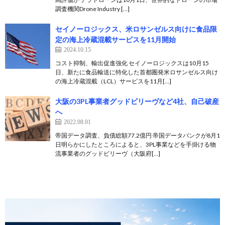
調査機関Drone Industry […]
セイノーロジックス、米ロサンゼルス向けに食品限
定の海上冷蔵混載サービスを11月開始
2024.10.15
コスト抑制、輸出促進強化 セイノーロジックスは10月15
日、新たに食品輸送に特化した首都圏発米ロサンゼルス向け
の海上冷蔵混載（LCL）サービスを11月[…]
大阪の3PL事業者グッドビリーヴなど4社、自己破産
へ
2022.08.01
帝国データ調査、負債総額77.2億円 帝国データバンクが8月1
日明らかにしたところによると、3PL事業などを手掛ける物
流事業者のグッドビリーヴ（大阪府[…]