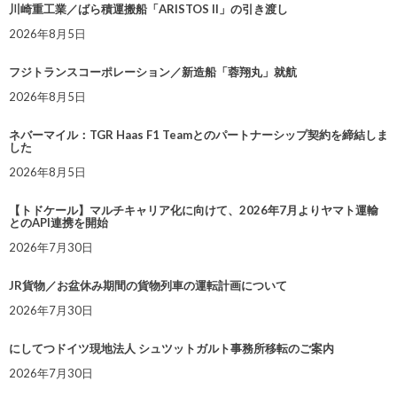
川崎重工業／ばら積運搬船「ARISTOS II」の引き渡し
2026年8月5日
フジトランスコーポレーション／新造船「蓉翔丸」就航
2026年8月5日
ネバーマイル：TGR Haas F1 Teamとのパートナーシップ契約を締結しま
した
2026年8月5日
【トドケール】マルチキャリア化に向けて、2026年7月よりヤマト運輸
とのAPI連携を開始
2026年7月30日
JR貨物／お盆休み期間の貨物列車の運転計画について
2026年7月30日
にしてつドイツ現地法人 シュツットガルト事務所移転のご案内
2026年7月30日