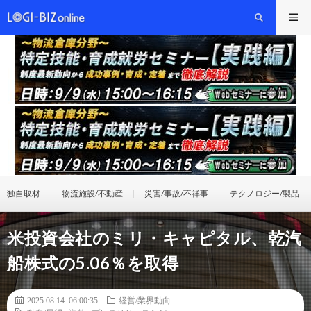
独自取材
物流施設/不動産
災害/事故/不祥事
テクノロジー/製品
米投資会社のミリ・キャピタル、乾汽
船株式の5.06％を取得
2025.08.14 06:00:35
経営/業界動向