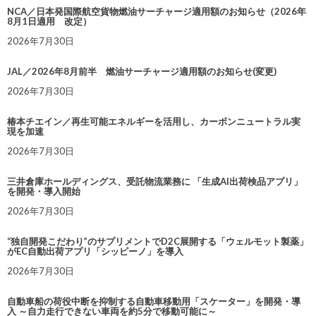
NCA／日本発国際航空貨物燃油サーチャージ適用額のお知らせ（2026年
8月1日適用 改定）
2026年7月30日
JAL／2026年8月前半 燃油サーチャージ適用額のお知らせ(変更)
2026年7月30日
椿本チエイン／再生可能エネルギーを活用し、カーボンニュートラル実
現を加速
2026年7月30日
三井倉庫ホールディングス、受託物流業務に 「生成AI出荷検品アプリ」
を開発・導入開始
2026年7月30日
“独自開発こだわり”のサプリメントでD2C展開する「ウェルモット製薬」
がEC自動出荷アプリ「シッピーノ」を導入
2026年7月30日
自動車船の荷役中断を抑制する自動車移動用「スケーター」を開発・導
入 ～自力走行できない車両を約5分で移動可能に～