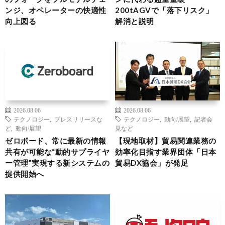
ンジ、オペレーターの快適性
200tAGVで「落下リスク」
向上図る
解消と説明
2026.08.06
2026.08.06
テクノロジー
,
プレスリリースな
テクノロジー
,
動向/展望
,
記者会
ど
,
動向/展望
見など
ゼロボード、常に最新の情報
【現地取材】貿易関連業務の
共有が可能な“動的サプライヤ
効率化目指す業界団体「日本
ー管理”実現する新システムの
貿易DX協会」が発足
提供開始へ