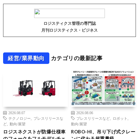
ロジスティクス管理の専門誌
月刊ロジスティクス・ビジネス
経営/業界動向
カテゴリの最新記事
2026.08.07
2026.08.06
テクノロジー
,
プレスリリースな
プレスリリースなど
,
ロボット
,
ど
,
動向/展望
動向/展望
ロジスネクストが防爆仕様車
ROBO-HI、吊り下げ式クレー
のフォークをフルモデルチェ
ンに代わる超重量級