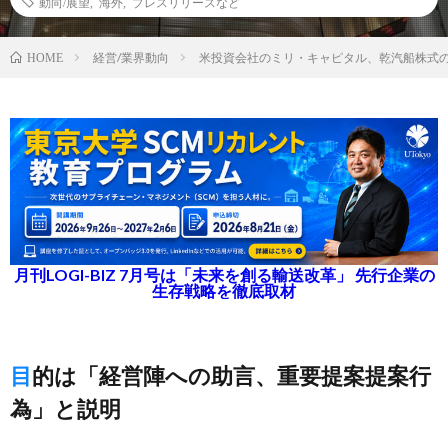
動向/展望
,
海外
,
プレスリリースなど
経営/業界動向
米投資会社のミリ・キャピタル、乾汽船株式の5
HOME
月刊LOGI-BIZ 7月号は「未来を創る輸送改革」 先行企業の
生存戦略を徹底取材
目的は「経営陣への助言、重要提案提案行
為」と説明