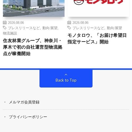
2026.08.06
2026.08.06
プレスリリースなど
,
動向/展望
,
プレスリリースなど
,
動向/展望
物流施設
モノタロウ、「お届け希望日
住友林業グループ、神奈川・
指定サービス」開始
厚木で初の自社運営型物流拠
点が稼働開始
Back to Top
メルマガ会員登録
プライバシーポリシー