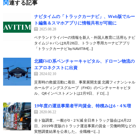
関連する記事
ナビタイムの「トラックカーナビ」、Web版でルー
ト編集＆スマホアプリに情報共有が可能に
2025.08.28
ベテランドライバーの情報を新人・外国人教育に活用も ナビ
タイムジャパンは8月28日、トラック専用カーナビアプリ
「トラックカーナビ by NAVITIM[…]
北國FHD系ベンチャーキャピタル、ドローン物流の
エアロネクストに出資
2024.02.10
災害時の救援活動に着目、事業展開支援 北國フィナンシャル
ホールディングスグループ（FHD）のベンチャーキャピタ
ル、QRインベストメントは2月9日、ドロ[…]
19年度の運送事業者平均賃金、特積みは6・4％増
2020.06.22
全ト協調査、一般が0・2％減 全日本トラック協会は6月22
日、2019年度版のトラック運送事業の賃金・労働時間などの
実態調査結果を公表した。 全職種ベ[…]