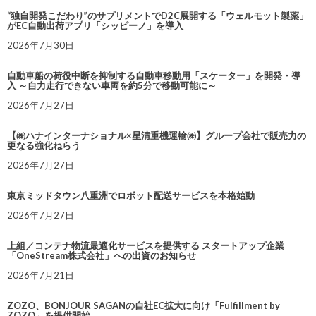
“独自開発こだわり”のサプリメントでD2C展開する「ウェルモット製薬」
がEC自動出荷アプリ「シッピーノ」を導入
2026年7月30日
自動車船の荷役中断を抑制する自動車移動用「スケーター」を開発・導
入 ～自力走行できない車両を約5分で移動可能に～
2026年7月27日
【㈱ハナインターナショナル×星清重機運輸㈱】グループ会社で販売力の
更なる強化ねらう
2026年7月27日
東京ミッドタウン八重洲でロボット配送サービスを本格始動
2026年7月27日
上組／コンテナ物流最適化サービスを提供する スタートアップ企業
「OneStream株式会社」への出資のお知らせ
2026年7月21日
ZOZO、BONJOUR SAGANの自社EC拡大に向け「Fulfillment by
ZOZO」を提供開始