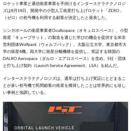
ロケット事業と通信衛星事業を手掛けるインターステラテクノロジ
ズは8月14日、開発中の小型人工衛星打ち上げロケット「ZERO」
（ゼロ）の初号機を利用する顧客が決定したと発表した。
シンガポールの衛星事業者Ocullospace（オキュロスペース）、小型
衛星「キューブサット」の製造を通じた学びの機会を提供する米非
営利団体Wolfpack（ウォルフパック）、大阪公立大学、東京都市大
学の衛星4機。両大学に衛星分離機構を提供し、実証する韓国の
DALRO Aerospace（ダルロ・エアロスペース）を含め、5社・団体
と打ち上げ契約（Launch Service Agreement、LSA）を結んだ。
インターステラテクノロジズは、通常は打ち上げ実証にとどまるこ
とが多い初号機で民間顧客の衛星を獲得したことは世界的にも珍し
い事例と強調している。