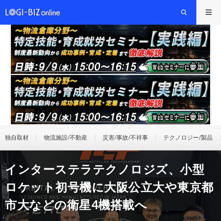
独自取材
物流施設/不動産
災害/事故/不祥事
テクノロジー/製品
インターステラテクノロジズ、小型
ロケット初号機に大阪公立大や東京都
市大などの衛星4機搭載へ