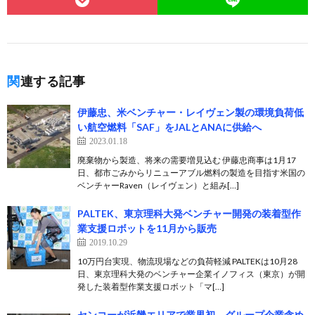
関連する記事
伊藤忠、米ベンチャー・レイヴェン製の環境負荷低
い航空燃料「SAF」をJALとANAに供給へ
2023.01.18
廃棄物から製造、将来の需要増見込む 伊藤忠商事は1月17
日、都市ごみからリニューアブル燃料の製造を目指す米国の
ベンチャーRaven（レイヴェン）と組み[…]
PALTEK、東京理科大発ベンチャー開発の装着型作
業支援ロボットを11月から販売
2019.10.29
10万円台実現、物流現場などの負荷軽減 PALTEKは10月28
日、東京理科大発のベンチャー企業イノフィス（東京）が開
発した装着型作業支援ロボット「マ[…]
センコーが近畿エリアで業界初、グループ企業含め