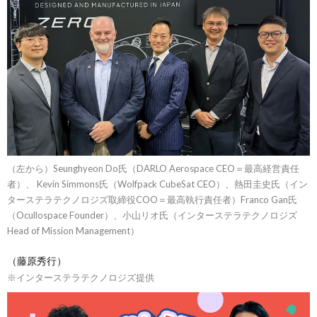
（左から）Seunghyeon Do氏（DARLO Aerospace CEO＝最高経営責任
者）、 Kevin Simmons氏（Wolfpack CubeSat CEO）、熱田圭史氏（イン
ターステラテクノロジズ取締役COO＝最高執行責任者）Franco Gan氏
（Ocullospace Founder）、小山リオ氏（インターステラテクノロジズ
Head of Mission Management）
（藤原秀行）
※インターステラテクノロジズ提供