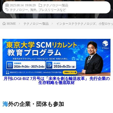
2025.08.14 19:06:29
テクノロジー/製品
テクノロジー
,
海外
,
プレスリリースなど
テクノロジー/製品
インターステラテクノロジズ、小型ロケ
HOME
月刊LOGI-BIZ 7月号は「未来を創る輸送改革」 先行企業の
生存戦略を徹底取材
海外の企業・団体も参加