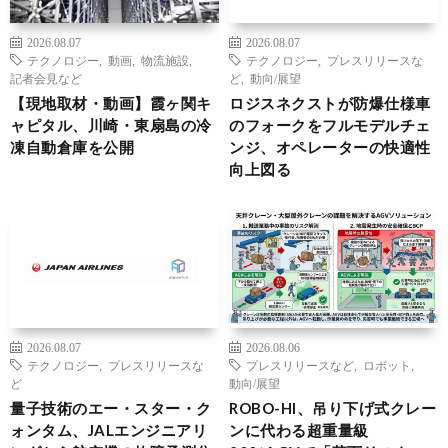
2026.08.07
2026.08.07
テクノロジー
,
動画
,
物流施設
,
テクノロジー
,
プレスリリースな
記者会見など
ど
,
動向/展望
【現地取材・動画】霞ヶ関キ
ロジスネクストが防爆仕様車
ャピタル、川崎・東扇島の冷
のフォークをフルモデルチェ
凍自動倉庫を公開
ンジ、オペレーターの快適性
向上図る
2026.08.07
2026.08.06
テクノロジー
,
プレスリリースな
プレスリリースなど
,
ロボット
,
ど
動向/展望
量子技術のエー・スター・ク
ROBO-HI、吊り下げ式クレー
ォンタム、JALエンジニアリ
ンに代わる超重量級