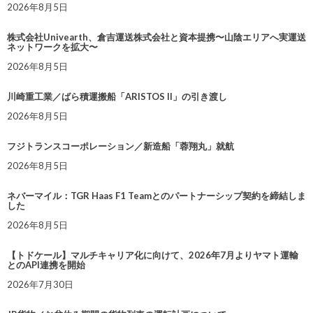
2026年8月5日
株式会社Univearth、倉吉運送株式会社と資本提携〜山陰エリアへ実運送
ネットワークを拡大〜
2026年8月5日
川崎重工業／ばら積運搬船「ARISTOS II」の引き渡し
2026年8月5日
フジトランスコーポレーション／新造船「蓉翔丸」就航
2026年8月5日
ネバーマイル：TGR Haas F1 Teamとのパートナーシップ契約を締結しま
した
2026年8月5日
【トドケール】マルチキャリア化に向けて、2026年7月よりヤマト運輸
とのAPI連携を開始
2026年7月30日