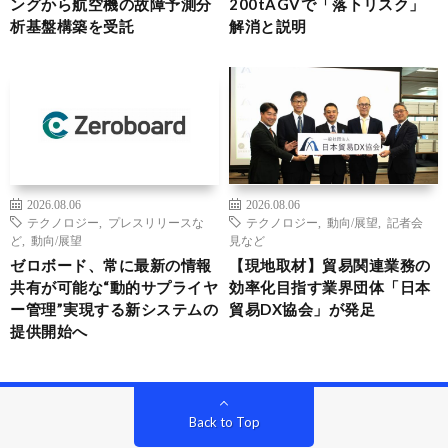
ングから航空機の故障予測分
200tAGVで「落下リスク」
析基盤構築を受託
解消と説明
2026.08.06
2026.08.06
テクノロジー
,
プレスリリースな
テクノロジー
,
動向/展望
,
記者会
ど
,
動向/展望
見など
ゼロボード、常に最新の情報
【現地取材】貿易関連業務の
共有が可能な“動的サプライヤ
効率化目指す業界団体「日本
ー管理”実現する新システムの
貿易DX協会」が発足
提供開始へ
Back to Top