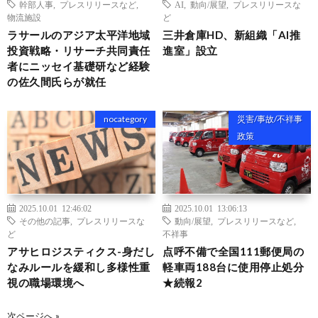
幹部人事
,
プレスリリースなど
,
AI
,
動向/展望
,
プレスリリースな
物流施設
ど
ラサールのアジア太平洋地域
三井倉庫HD、新組織「AI推
投資戦略・リサーチ共同責任
進室」設立
者にニッセイ基礎研など経験
の佐久間氏らが就任
nocategory
災害/事故/不祥事
政策
2025.10.01 12:46:02
2025.10.01 13:06:13
その他の記事
,
プレスリリースな
動向/展望
,
プレスリリースなど
,
ど
不祥事
アサヒロジスティクス-身だし
点呼不備で全国111郵便局の
なみルールを緩和し多様性重
軽車両188台に使用停止処分
視の職場環境へ
★続報2
次ページへ »