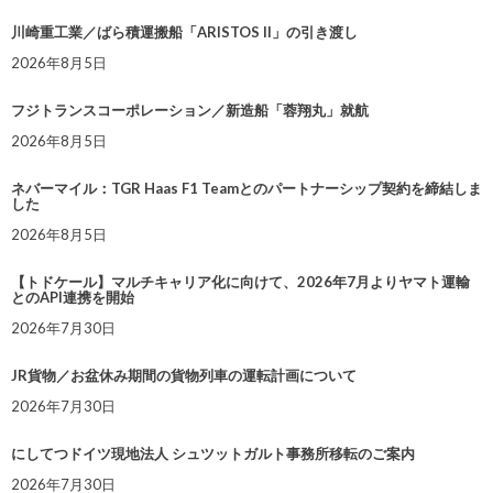
川崎重工業／ばら積運搬船「ARISTOS II」の引き渡し
2026年8月5日
フジトランスコーポレーション／新造船「蓉翔丸」就航
2026年8月5日
ネバーマイル：TGR Haas F1 Teamとのパートナーシップ契約を締結しま
した
2026年8月5日
【トドケール】マルチキャリア化に向けて、2026年7月よりヤマト運輸
とのAPI連携を開始
2026年7月30日
JR貨物／お盆休み期間の貨物列車の運転計画について
2026年7月30日
にしてつドイツ現地法人 シュツットガルト事務所移転のご案内
2026年7月30日