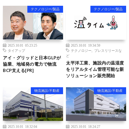
テクノロジー/製品
テクノロジー/製品
2025.10.01 05:23:25
2025.10.01 19:34:59
タイアップ
テクノロジー
,
プレスリリースな
ど
アイ・グリッドと日本GLPが
太平洋工業、施設内の温湿度
協業、地域発の電力で物流
をリアルタイム管理可能な新
BCP支える[PR]
ソリューション販売開始
物流施設/不動産
物流施設/不動産
2025.10.01 18:32:04
2025.10.01 18:24:27