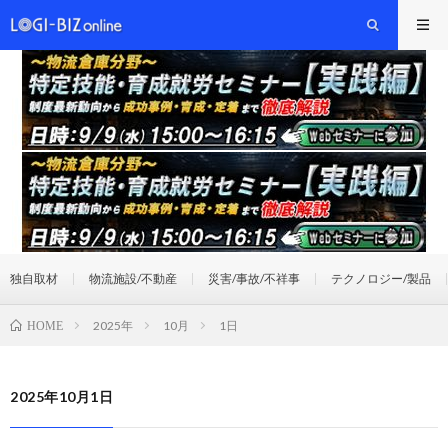
独自取材
物流施設/不動産
災害/事故/不祥事
テクノロジー/製品
2025年
10月
1日
HOME
2025年10月1日