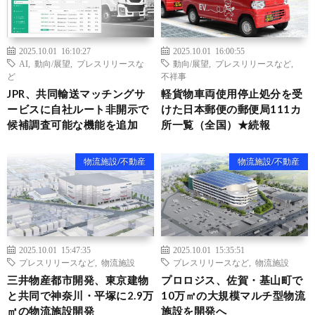
2025.10.01 16:10:27
2025.10.01 16:00:55
AI
,
動向/展望
,
プレスリリースな
動向/展望
,
プレスリリースなど
,
ど
不祥事
JPR、共同輸送マッチングサ
軽貨物車両使用停止処分を受
ービスに自社ルート非開示で
けた日本郵便の郵便局111カ
候補調査可能な機能を追加
所一覧（全国）★続報
物流施設/不動産
物流施設/不動産
2025.10.01 15:47:35
2025.10.01 15:35:51
プレスリリースなど
,
物流施設
プレスリリースなど
,
物流施設
三井物産都市開発、東京建物
プロロジス、佐賀・基山町で
と共同で神奈川・平塚に2.9万
10万㎡の大規模マルチ型物流
㎡の物流施設開発
施設を開発へ