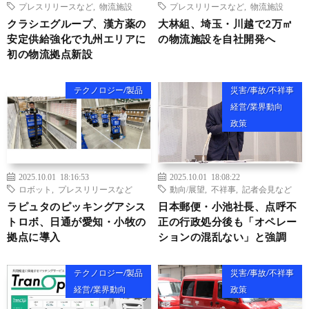
プレスリリースなど
,
物流施設
プレスリリースなど
,
物流施設
クラシエグループ、漢方薬の
大林組、埼玉・川越で2万㎡
安定供給強化で九州エリアに
の物流施設を自社開発へ
初の物流拠点新設
テクノロジー/製品
災害/事故/不祥事
経営/業界動向
政策
2025.10.01 18:16:53
2025.10.01 18:08:22
ロボット
,
プレスリリースなど
動向/展望
,
不祥事
,
記者会見など
ラピュタのピッキングアシス
日本郵便・小池社長、点呼不
トロボ、日通が愛知・小牧の
正の行政処分後も「オペレー
拠点に導入
ションの混乱ない」と強調
テクノロジー/製品
災害/事故/不祥事
経営/業界動向
政策