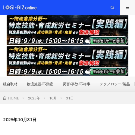
独自取材
物流施設/不動産
災害/事故/不祥事
テクノロジー/製品
2025年
10月
31日
HOME
2025年10月31日