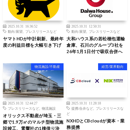
2025.10.31 16:36:52
2025.10.31 12:50:31
動向/展望
,
プレスリリースなど
動向/展望
,
プレスリリースなど
ヤマトHDが中計刷新、最終年
大和ハウス系の若松梱包運輸
度の利益目標を大幅引き下げ
倉庫、石川のグループ3社を
26年1月1日付で吸収合併へ
物流施設/不動産
経営/業界動向
2025.10.31 12:44:27
2025.10.31 11:28:18
プレスリリースなど
,
物流施設
提携/合弁など
,
プレスリリースな
ど
オリックス不動産が埼玉・三
NXHDとCBcloudが資本・業
郷で1.9万㎡のマルチ型物流施
務提携
設竣工、電響社の1棟借り決