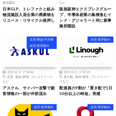
物流施設
など
日本GLP、トレファクと組み
阪急阪神エクスプレスグルー
物流施設入居企業の廃棄物を
プ、半導体産業の集積進むイ
リユース・リサイクル後押し
ンド・グジャラート州に新事
務所開設
災害/事故/不祥事
経営/業界動向
経営/業界動向
2025.10.31 17:56:00
2025.10.31 17:05:29
災害
,
動向/展望
,
プレスリリース
置き配
,
動向/展望
,
プレスリリー
など
スなど
アスクル、サイバー攻撃で顧
配達員の9割が「置き配で1日
客情報の一部が外部流出
30分以上の時短」実感
経営/業界動向
経営/業界動向