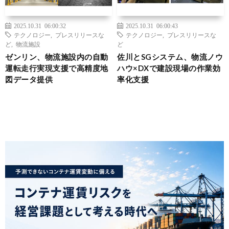
2025.10.31 06:00:32
2025.10.31 06:00:43
テクノロジー
,
プレスリリースな
テクノロジー
,
プレスリリースな
ど
,
物流施設
ど
ゼンリン、物流施設内の自動
佐川とSGシステム、物流ノウ
運転走行実現支援で高精度地
ハウ×DXで建設現場の作業効
図データ提供
率化支援