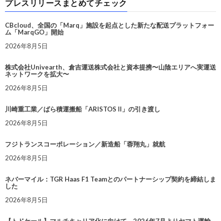
プレスリリースまとめてチェック
CBcloud、全国の「Marq」施設を起点とした新たな配送プラットフォー
ム「MarqGO」開始
2026年8月5日
株式会社Univearth、倉吉運送株式会社と資本提携〜山陰エリアへ実運送
ネットワークを拡大〜
2026年8月5日
川崎重工業／ばら積運搬船「ARISTOS II」の引き渡し
2026年8月5日
フジトランスコーポレーション／新造船「蓉翔丸」就航
2026年8月5日
ネバーマイル：TGR Haas F1 Teamとのパートナーシップ契約を締結しま
した
2026年8月5日