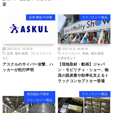
定
災害/事故/不祥事
テクノロジー/製品
2025.10.31 10:24:28
2025.10.31 06:00:19
災害
,
動向/展望
,
プレスリリース
テクノロジー
,
動画
,
動向/展望
,
など
記者会見など
アスクルのサイバー攻撃、ハ
【現地取材・動画】ジャパ
ッカーが犯行声明
ン・モビリティ・ショー、物
流の脱炭素や効率化支えるト
ラックコンセプトカー登場
物流施設/不動産
テクノロジー/製品
テクノロジー/製品