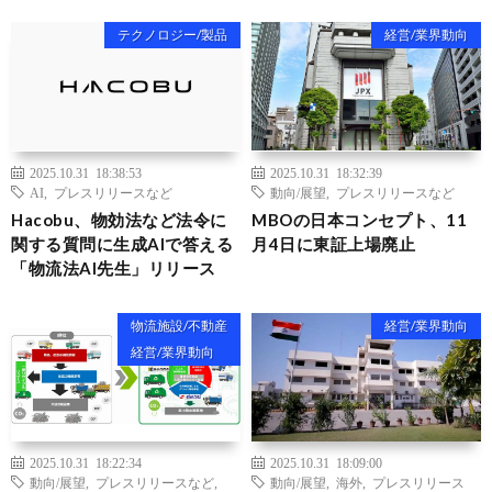
テクノロジー/製品
経営/業界動向
2025.10.31 18:38:53
2025.10.31 18:32:39
AI
,
プレスリリースなど
動向/展望
,
プレスリリースなど
Hacobu、物効法など法令に
MBOの日本コンセプト、11
関する質問に生成AIで答える
月4日に東証上場廃止
「物流法AI先生」リリース
物流施設/不動産
経営/業界動向
経営/業界動向
2025.10.31 18:22:34
2025.10.31 18:09:00
動向/展望
,
プレスリリースなど
,
動向/展望
,
海外
,
プレスリリース