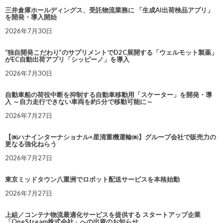
三井倉庫ホールディングス、受託物流業務に 「生成AI出荷検品アプリ」
を開発・導入開始
2026年7月30日
“独自開発こだわり”のサプリメントでD2C展開する「ウェルモット製薬」
がEC自動出荷アプリ「シッピーノ」を導入
2026年7月30日
自動車船の荷役中断を抑制する自動車移動用「スケーター」を開発・導
入 ～自力走行できない車両を約5分で移動可能に～
2026年7月27日
【㈱ハナインターナショナル×星清重機運輸㈱】グループ会社で販売力の
更なる強化ねらう
2026年7月27日
東京ミッドタウン八重洲でロボット配送サービスを本格始動
2026年7月27日
上組／コンテナ物流最適化サービスを提供する スタートアップ企業
「OneStream株式会社」への出資のお知らせ