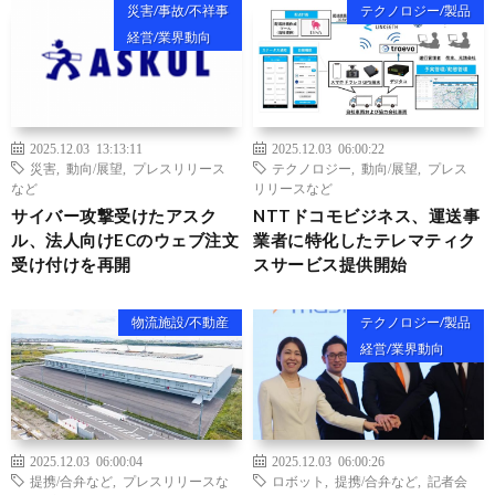
災害/事故/不祥事
テクノロジー/製品
経営/業界動向
2025.12.03 13:13:11
2025.12.03 06:00:22
災害
,
動向/展望
,
プレスリリース
テクノロジー
,
動向/展望
,
プレス
など
リリースなど
サイバー攻撃受けたアスク
NTTドコモビジネス、運送事
ル、法人向けECのウェブ注文
業者に特化したテレマティク
受け付けを再開
スサービス提供開始
物流施設/不動産
テクノロジー/製品
経営/業界動向
2025.12.03 06:00:04
2025.12.03 06:00:26
提携/合弁など
,
プレスリリースな
ロボット
,
提携/合弁など
,
記者会