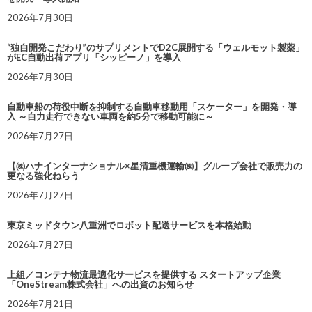
2026年7月30日
“独自開発こだわり”のサプリメントでD2C展開する「ウェルモット製薬」
がEC自動出荷アプリ「シッピーノ」を導入
2026年7月30日
自動車船の荷役中断を抑制する自動車移動用「スケーター」を開発・導
入 ～自力走行できない車両を約5分で移動可能に～
2026年7月27日
【㈱ハナインターナショナル×星清重機運輸㈱】グループ会社で販売力の
更なる強化ねらう
2026年7月27日
東京ミッドタウン八重洲でロボット配送サービスを本格始動
2026年7月27日
上組／コンテナ物流最適化サービスを提供する スタートアップ企業
「OneStream株式会社」への出資のお知らせ
2026年7月21日