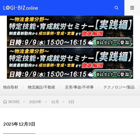
独自取材
物流施設/不動産
災害/事故/不祥事
テクノロジー/製品
2025年
12月
3日
HOME
2025年12月3日