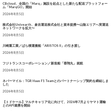
CBcloud、全国の「Marq」施設を起点とした新たな配送プラットフォー
ム「MarqGO」開始
2026年8月5日
株式会社Univearth、倉吉運送株式会社と資本提携〜山陰エリアへ実運送
ネットワークを拡大〜
2026年8月5日
川崎重工業／ばら積運搬船「ARISTOS II」の引き渡し
2026年8月5日
フジトランスコーポレーション／新造船「蓉翔丸」就航
2026年8月5日
ネバーマイル：TGR Haas F1 Teamとのパートナーシップ契約を締結しま
した
2026年8月5日
【トドケール】マルチキャリア化に向けて、2026年7月よりヤマト運輸
とのAPI連携を開始