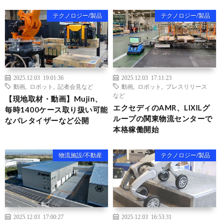
テクノロジー/製品
テクノロジー/製品
2025.12.03 19:01:36
2025.12.03 17:11:23
動画
,
ロボット
,
記者会見など
動画
,
ロボット
,
プレスリリース
など
【現地取材・動画】Mujin、
エクセディのAMR、LIXILグ
毎時1400ケース取り扱い可能
ループの関東物流センターで
なパレタイザーなど公開
本格稼働開始
物流施設/不動産
テクノロジー/製品
2025.12.03 17:00:27
2025.12.03 16:53:31