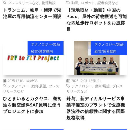
プレスリリースなど
,
物流施設
動画
,
ロボット
,
記者会見など
トランコム、岐阜・梅津で湖
【現地取材・動画】中国の
池屋の専用物流センター開設
Pudu、屋外の荷物搬送も可能
な四足歩行ロボットをお披露
目
テクノロジー/製品
テクノロジー/製品
経営/業界動向
経営/業界動向
2025.12.03 14:46:38
2025.12.03 13:51:21
テクノロジー
,
動向/展望
,
プレス
テクノロジー
,
動向/展望
,
プレス
リリースなど
リリースなど
ひとまいるとカクヤス、廃食
鈴与、新ディカルサービス事
油を航空燃料SAF原料に使う
業準備室のプラントで医療機
プロジェクトに参加
器洗浄の信頼性に関する国際
規格取得