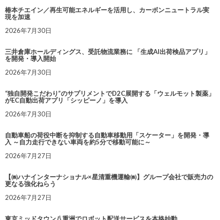
椿本チエイン／再生可能エネルギーを活用し、カーボンニュートラル実
現を加速
2026年7月30日
三井倉庫ホールディングス、受託物流業務に 「生成AI出荷検品アプリ」
を開発・導入開始
2026年7月30日
“独自開発こだわり”のサプリメントでD2C展開する「ウェルモット製薬」
がEC自動出荷アプリ「シッピーノ」を導入
2026年7月30日
自動車船の荷役中断を抑制する自動車移動用「スケーター」を開発・導
入 ～自力走行できない車両を約5分で移動可能に～
2026年7月27日
【㈱ハナインターナショナル×星清重機運輸㈱】グループ会社で販売力の
更なる強化ねらう
2026年7月27日
東京ミッドタウン八重洲でロボット配送サービスを本格始動