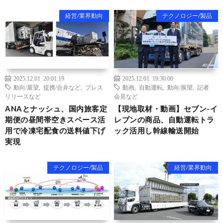
経営/業界動向
テクノロジー/製品
2025.12.01 20:01:19
2025.12.01 19:30:00
動向/展望
,
提携/合弁など
,
プレス
動画
,
自動運転
,
動向/展望
,
記者
リリースなど
会見など
ANAとナッシュ、国内旅客定
【現地取材・動画】セブン-イ
期便の昼間帯空きスペース活
レブンの商品、自動運転トラ
用で冷凍宅配食の送料値下げ
ック活用し幹線輸送開始
実現
テクノロジー/製品
経営/業界動向