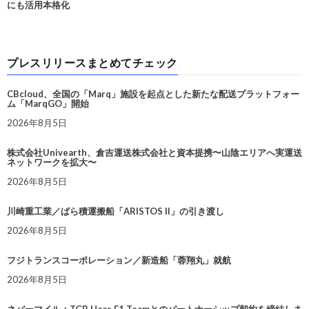
にも活用本格化
プレスリリースまとめてチェック
CBcloud、全国の「Marq」施設を起点とした新たな配送プラットフォー
ム「MarqGO」開始
2026年8月5日
株式会社Univearth、倉吉運送株式会社と資本提携〜山陰エリアへ実運送
ネットワークを拡大〜
2026年8月5日
川崎重工業／ばら積運搬船「ARISTOS II」の引き渡し
2026年8月5日
フジトランスコーポレーション／新造船「蓉翔丸」就航
2026年8月5日
ネバーマイル：TGR Haas F1 Teamとのパートナーシップ契約を締結しま