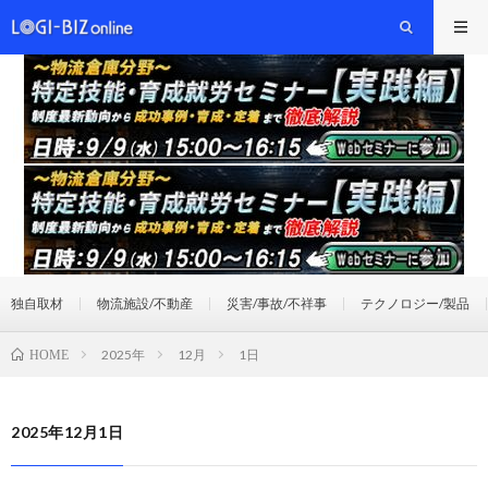
独自取材
物流施設/不動産
災害/事故/不祥事
テクノロジー/製品
2025年
12月
1日
HOME
2025年12月1日