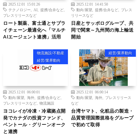
2025.12.01 15:01:26
2025.12.01 14:41:50
テクノロジー
,
AI
,
提携/合弁など
,
動向/展望
,
提携/合弁など
,
プレス
プレスリリースなど
リリースなど
ロート製薬、富士通とサプラ
日産とサッポログループ、共
イチェーン最適化へ「マルチ
同で関東～九州間の海上輸送
AIエージェント連携」活用
開始
物流施設/不動産
経営/業界動向
経営/業界動向
2025.12.01 06:00:01
2025.12.01 06:00:14
動向/展望
,
海外
,
提携/合弁など
,
動向/展望
,
海外
,
プレスリリース
プレスリリースなど
,
物流施設
など
ヨコレイが冷凍・冷蔵拠点開
台湾ヤマト、化粧品の製造・
発でカナダの投資ファンド、
品質管理国際規格をグループ
ベントール・グリーンオーク
で初めて取得
と連携