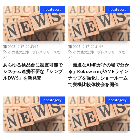
nocategory
nocategory
2025.12.17 22:43:17
2025.12.17 22:41:16
その他の記事
,
プレスリリースな
その他の記事
,
プレスリリースな
ど
ど
あらゆる検品台に設置可能で
「最適なAMRがその場で分か
システム連携不要な「シンプ
る」RobowareがAMRライン
ルDWS」を新発売
ナップを強化しショールーム
で実機比較体験会を開催
nocategory
nocategory