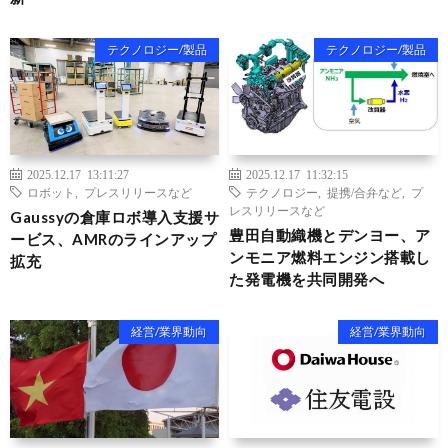
テクノロジー/製品
テクノロジー/製品
2025.12.17 13:11:27
2025.12.17 11:32:15
ロボット
,
プレスリリースなど
テクノロジー
,
提携/合弁など
,
プ
レスリリースなど
Gaussyの倉庫ロボ導入支援サ
豊田自動織機とデンヨー、ア
ービス、AMRのラインアップ
ンモニア燃料エンジン搭載し
拡充
た発電機を共同開発へ
経営/業界動向
経営/業界動向