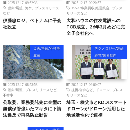
2025.12.17 09:52:33
2025.12.17 09:20:57
動向/展望
,
海外
,
プレスリリース
M&A/事業買収/経営統合
,
プレス
など
リリースなど
伊藤忠ロジ、ベトナムに子会
大和ハウスの住友電設への
社設立
TOB成立、26年3月めどに完
全子会社化へ
災害/事故/不祥事
テクノロジー/製品
政策
経営/業界動向
2025.12.17 08:53:58
2025.12.17 06:00:07
動向/展望
,
プレスリリースなど
,
提携/合弁など
,
ドローン
,
プレス
不祥事
リリースなど
公取委、業務委託先に金型の
埼玉・秩父市とKDDIスマート
無償保管強いたマキタに下請
ドローンがドローン活用した
法違反で再発防止勧告
地域活性化で連携