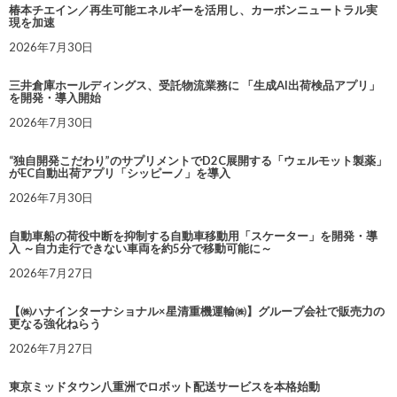
椿本チエイン／再生可能エネルギーを活用し、カーボンニュートラル実
現を加速
2026年7月30日
三井倉庫ホールディングス、受託物流業務に 「生成AI出荷検品アプリ」
を開発・導入開始
2026年7月30日
“独自開発こだわり”のサプリメントでD2C展開する「ウェルモット製薬」
がEC自動出荷アプリ「シッピーノ」を導入
2026年7月30日
自動車船の荷役中断を抑制する自動車移動用「スケーター」を開発・導
入 ～自力走行できない車両を約5分で移動可能に～
2026年7月27日
【㈱ハナインターナショナル×星清重機運輸㈱】グループ会社で販売力の
更なる強化ねらう
2026年7月27日
東京ミッドタウン八重洲でロボット配送サービスを本格始動