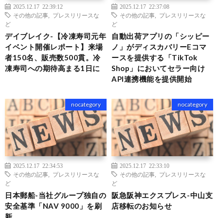
2025.12.17 22:39:12
2025.12.17 22:37:08
その他の記事
,
プレスリリースな
その他の記事
,
プレスリリースな
ど
ど
デイブレイク-【冷凍寿司元年
自動出荷アプリの「シッピー
イベント開催レポート】来場
ノ」がディスカバリーEコマ
者150名、販売数500貫。冷
ースを提供する「TikTok
凍寿司への期待高まる1日に
Shop」においてセラー向け
API連携機能を提供開始
nocategory
nocategory
2025.12.17 22:34:53
2025.12.17 22:33:10
その他の記事
,
プレスリリースな
その他の記事
,
プレスリリースな
ど
ど
日本郵船-当社グループ独自の
阪急阪神エクスプレス-中山支
安全基準「NAV 9000」を刷
店移転のお知らせ
新