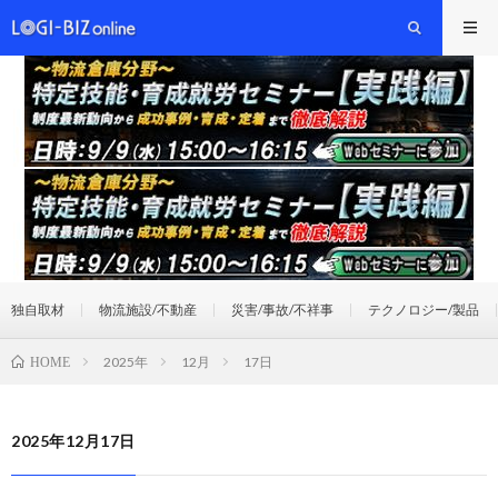
独自取材
物流施設/不動産
災害/事故/不祥事
テクノロジー/製品
2025年
12月
17日
HOME
2025年12月17日