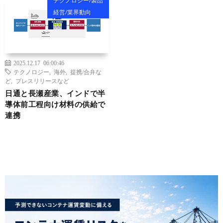
テクノロジー/製品
経営/業界動向
2025.12.17 06:00:46
テクノロジー
,
海外
,
提携/合弁な
ど
,
プレスリリースなど
日通と長瀬産業、インドで半
導体前工程向け材料の供給で
連携