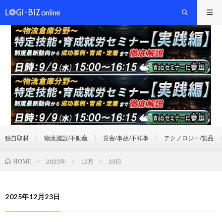
独自取材
物流施設/不動産
災害/事故/不祥事
テクノロジー/製品
2025年
12月
23日
HOME
2025年12月23日