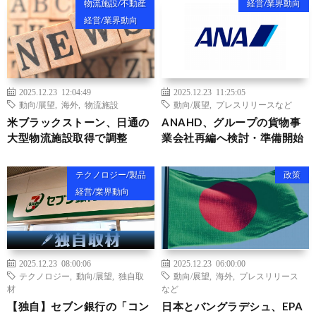
物流施設/不動産
経営/業界動向
経営/業界動向
2025.12.23 12:04:49
2025.12.23 11:25:05
動向/展望
,
海外
,
物流施設
動向/展望
,
プレスリリースなど
米ブラックストーン、日通の
ANAHD、グループの貨物事
大型物流施設取得で調整
業会社再編へ検討・準備開始
テクノロジー/製品
政策
経営/業界動向
2025.12.23 08:00:06
2025.12.23 06:00:00
テクノロジー
,
動向/展望
,
独自取
動向/展望
,
海外
,
プレスリリース
材
など
【独自】セブン銀行の「コン
日本とバングラデシュ、EPA