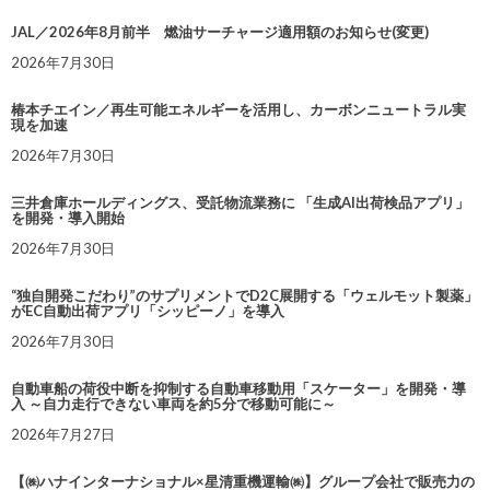
JAL／2026年8月前半 燃油サーチャージ適用額のお知らせ(変更)
2026年7月30日
椿本チエイン／再生可能エネルギーを活用し、カーボンニュートラル実
現を加速
2026年7月30日
三井倉庫ホールディングス、受託物流業務に 「生成AI出荷検品アプリ」
を開発・導入開始
2026年7月30日
“独自開発こだわり”のサプリメントでD2C展開する「ウェルモット製薬」
がEC自動出荷アプリ「シッピーノ」を導入
2026年7月30日
自動車船の荷役中断を抑制する自動車移動用「スケーター」を開発・導
入 ～自力走行できない車両を約5分で移動可能に～
2026年7月27日
【㈱ハナインターナショナル×星清重機運輸㈱】グループ会社で販売力の