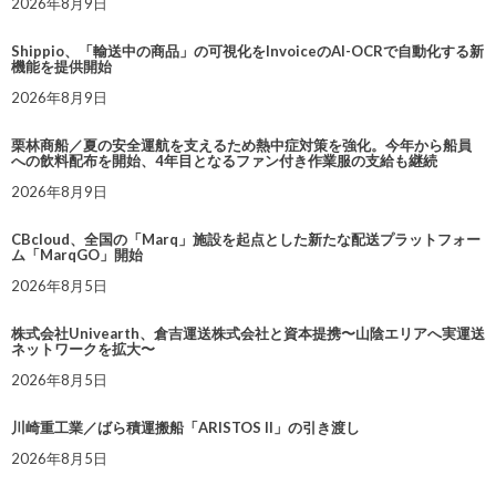
2026年8月9日
Shippio、「輸送中の商品」の可視化をInvoiceのAI-OCRで自動化する新
機能を提供開始
2026年8月9日
栗林商船／夏の安全運航を支えるため熱中症対策を強化。今年から船員
への飲料配布を開始、4年目となるファン付き作業服の支給も継続
2026年8月9日
CBcloud、全国の「Marq」施設を起点とした新たな配送プラットフォー
ム「MarqGO」開始
2026年8月5日
株式会社Univearth、倉吉運送株式会社と資本提携〜山陰エリアへ実運送
ネットワークを拡大〜
2026年8月5日
川崎重工業／ばら積運搬船「ARISTOS II」の引き渡し
2026年8月5日