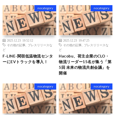
nocategory
nocategory
2025.12.23 19:52:12
2025.12.23 19:47:25
その他の記事
,
プレスリリースな
その他の記事
,
プレスリリースな
ど
ど
F-LINE-関宿低温物流センタ
Hacobu、荷主企業のCLO・
ーにEVトラックを導入！
物流リーダー15名が集う「第
5回 未来の物流共創会議」を
開催
nocategory
nocategory