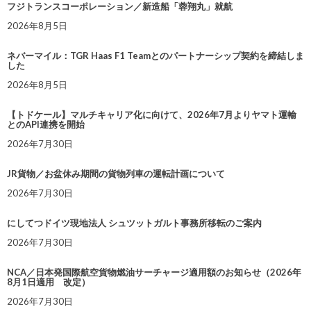
フジトランスコーポレーション／新造船「蓉翔丸」就航
2026年8月5日
ネバーマイル：TGR Haas F1 Teamとのパートナーシップ契約を締結しま
した
2026年8月5日
【トドケール】マルチキャリア化に向けて、2026年7月よりヤマト運輸
とのAPI連携を開始
2026年7月30日
JR貨物／お盆休み期間の貨物列車の運転計画について
2026年7月30日
にしてつドイツ現地法人 シュツットガルト事務所移転のご案内
2026年7月30日
NCA／日本発国際航空貨物燃油サーチャージ適用額のお知らせ（2026年
8月1日適用 改定）
2026年7月30日