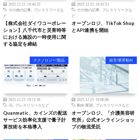
2025.12.23 19:44:35
2025.12.23 19:43:53
その他の記事
,
プレスリリースな
その他の記事
,
プレスリリースな
ど
ど
【株式会社ダイワコーポレー
オープンロジ、TikTok Shop
ション】八千代市と災害時等
とAPI連携を開始
における施設の一時使用に関
する協定を締結
テクノロジー/製品
経営/業界動向
2025.12.23 19:11:58
2025.12.23 19:00:08
AI
,
プレスリリースなど
動向/展望
,
プレスリリースなど
Quanmatic、カインズの配送
オープンロジ、「介護美容研
サービス効率化支援で量子計
究所」公式オンラインショッ
算技術を本格導入
プの物流受託