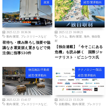
政策
経営/業界動向
2025.12.23 18:36:36
2025.12.23 16:08:21
動向/展望
,
プレスリリースなど
コラム
,
動向/展望
,
海外
,
独自取
材
荷待ち・積み降ろし強要や協
【独自連載】「今そこにある
議なき運賃据え置きなどで発
危機」を読み解く 国際ジャ
注側に指導530件
ーナリスト・ビニシウス氏
物流施設/不動産
テクノロジー/製品
経営/業界動向
経営/業界動向
2025.12.23 15:41:57
2025.12.23 15:33:29
動向/展望
,
プレスリリースなど
,
自動運転
,
動向/展望
,
プレスリリ