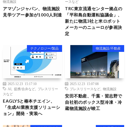
物流施設
ースなど
アマゾンジャパン、物流施設
TRC東京流通センター拠点の
見学ツアー参加が1000人到達
「平和島自動運転協議会」、
新たに物流3社と米ロボット
メーカーのニューロが参画決
定
テクノロジー/製品
物流施設/不動産
2025.12.23 15:17:10
2025.12.23 15:07:08
AI
,
提携/合弁など
,
プレスリリー
プレスリリースなど
,
物流施設
スなど
安田不動産、千葉・習志野で
EAGLYSと椿本チエイン、
自社初のボックス型冷凍・冷
「生成AI業務支援ソリューシ
蔵物流施設が竣工
ョン」開発・実装へ