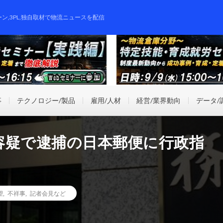
ーン,3PL,独自取材で物流ニュースを配信
事
テクノロジー/製品
雇用/人材
経営/業界動向
データ/
容疑で逮捕の日本郵便に行政指
望
,
不祥事
,
記者会見など