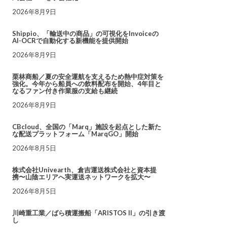
2026年8月9日
Shippio、「輸送中の商品」の可視化をInvoiceの
AI-OCRで自動化する新機能を提供開始
2026年8月9日
栗林商船／夏の安全運航を支えるため熱中症対策を
強化。今年から船員への飲料配布を開始、4年目と
なるファン付き作業服の支給も継続
2026年8月9日
CBcloud、全国の「Marq」施設を起点とした新た
な配送プラットフォーム「MarqGO」開始
2026年8月5日
株式会社Univearth、倉吉運送株式会社と資本提
携〜山陰エリアへ実運送ネットワークを拡大〜
2026年8月5日
川崎重工業／ばら積運搬船「ARISTOS II」の引き渡
し