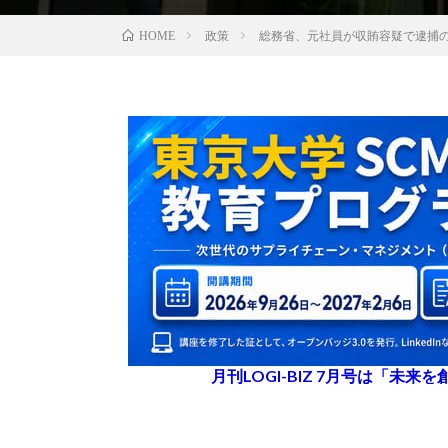
政策
総務省、元社員が収賄容疑で逮捕
HOME
月刊LOGI-BIZ 7月号は「未