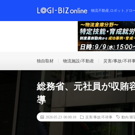
物流不動産,ロボット,ドロ
独自取材
物流施設/不動産
災害/事故/不祥
総務省、元社員が収賄
導
2026.05.23 06:00:10
災害/事故/不祥事
動向/展