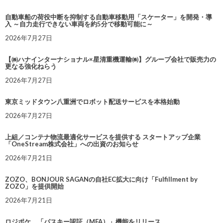
自動車船の荷役中断を抑制する自動車移動用「スケーター」を開発・導
入 ～自力走行できない車両を約5分で移動可能に～
2026年7月27日
【㈱ハナインターナショナル×星清重機運輸㈱】グループ会社で販売力の
更なる強化ねらう
2026年7月27日
東京ミッドタウン八重洲でロボット配送サービスを本格始動
2026年7月27日
上組／コンテナ物流最適化サービスを提供する スタートアップ企業
「OneStream株式会社」への出資のお知らせ
2026年7月21日
ZOZO、BONJOUR SAGANの自社EC拡大に向け「Fulfillment by
ZOZO」を提供開始
2026年7月21日
ロジポケ、「パスキー認証（MFA）」機能をリリース