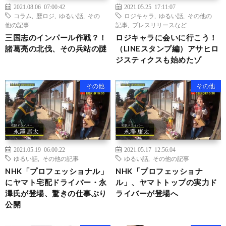
2021.08.06 07:00:42
2021.05.25 17:11:07
コラム
,
歴ロジ
,
ゆるい話
,
その
ロジキャラ
,
ゆるい話
,
その他の
他の記事
記事
,
プレスリリースなど
三国志のインパール作戦？！
ロジキャラに会いに行こう！
諸葛亮の北伐、その兵站の謎
（LINEスタンプ編）アサヒロ
ジスティクスも始めたゾ
その他
その他
2021.05.19 06:00:22
2021.05.17 12:56:04
ゆるい話
,
その他の記事
ゆるい話
,
その他の記事
NHK「プロフェッショナル」
NHK「プロフェッショナ
にヤマト宅配ドライバー・永
ル」、ヤマトトップの実力ド
澤氏が登場、驚きの仕事ぶり
ライバーが登場へ
公開