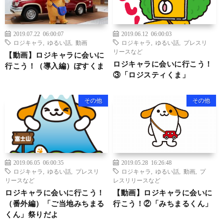
2019.07.22 06:00:07
2019.06.12 06:00:03
ロジキャラ
,
ゆるい話
,
動画
ロジキャラ
,
ゆるい話
,
プレスリ
リースなど
【動画】ロジキャラに会いに
ロジキャラに会いに行こう！
行こう！（導入編）ぽすくま
③「ロジスティくま」
その他
その他
2019.06.05 06:00:35
2019.05.28 16:26:48
ロジキャラ
,
ゆるい話
,
プレスリ
ロジキャラ
,
ゆるい話
,
動画
,
プ
リースなど
レスリリースなど
ロジキャラに会いに行こう！
【動画】ロジキャラに会いに
（番外編）「ご当地みちまる
行こう！②「みちまるくん」
くん」祭りだよ