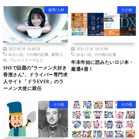
雇用/人材
その他
2022.09.29 18:49:58
2021.12.28 16:51:09
ゆるい話
,
その他の記事
,
雇用/人
ゆるい話
,
その他の記事
材
,
プレスリリースなど
年末年始に読みたいロジ本・
SNSで話題の“ラーメン大好き
厳選4冊！
香澄さん“、ドライバー専門求
人サイト「ドラEVER」のラ
ーメン大使に就任
その他
その他