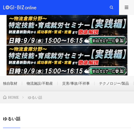
独自取材
物流施設/不動産
災害/事故/不祥事
テクノロジー/製品
ゆるい話
HOME
ゆるい話