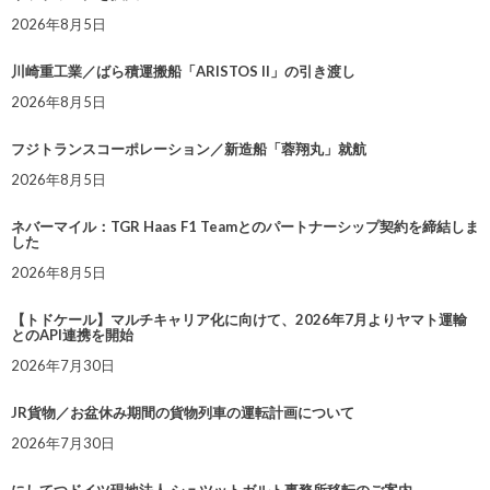
2026年8月5日
川崎重工業／ばら積運搬船「ARISTOS II」の引き渡し
2026年8月5日
フジトランスコーポレーション／新造船「蓉翔丸」就航
2026年8月5日
ネバーマイル：TGR Haas F1 Teamとのパートナーシップ契約を締結しま
した
2026年8月5日
【トドケール】マルチキャリア化に向けて、2026年7月よりヤマト運輸
とのAPI連携を開始
2026年7月30日
JR貨物／お盆休み期間の貨物列車の運転計画について
2026年7月30日
にしてつドイツ現地法人 シュツットガルト事務所移転のご案内