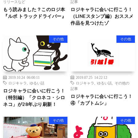
リリースなど
記事
もう読みました？このロジ本
ロジキャラに会いに行こう！
『ルポ トラックドライバー』
（LINEスタンプ編）おススメ
作品を見つけたゾ
その他
その他
2019.10.24 06:00:11
2019.07.25 14:22:12
ロジキャラ
,
ゆるい話
ロジキャラ
,
ゆるい話
,
その他の
記事
ロジキャラに会いに行こう！
ロジキャラに会いに行こう！
（特別編）「クロネコ・シロ
④「カブトムシ」
ネコ」が28年ぶり刷新！
その他
その他