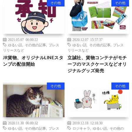
その他
その他
2021.05.07 06:00:22
2020.12.07 15:57:37
ゆるい話
,
その他の記事
,
プレス
ゆるい話
,
その他の記事
,
プレス
リリースなど
リリースなど
JR貨物、オリジナルLINEスタ
立誠社、貨物コンテナがモチ
ンプの配信開始
ーフのマスクケースなどオリ
ジナルグッズ発売
その他
その他
2020.11.30 06:00:32
2019.12.18 12:18:30
ゆるい話
,
その他の記事
,
プレス
ロジキャラ
,
ゆるい話
,
その他の