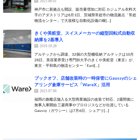
2025.08.01
神戸市に新拠点も開設、販売量増加に対応 カジュアル衣料大
手のアダストリアは8月1日、茨城県常総市の物流拠点「常総
物流センター」で大規模な自動化設備の稼[…]
きくや美粧堂、スイスメーカーの縦型回転式自動収
納庫を2基導入
2019.10.28
アルテックから調達、32個の大型棚収納 アルテックは10月
28日、美容業界受け専門卸大手のきくや美粧堂（東京）が、
東京・平和島の物流センター「East[…]
ブックオフ、店舗改装時の一時保管にGaussyのシェ
アリング倉庫サービス「WareX」活用
2023.07.06
福岡の旗艦店舗入る大型商業施設の改装で対応、2週間後に
無事入庫開始 三菱商事やプロロジスなどが出資している
Gaussy（ガウシー）は7月6日、シェアリ[…]