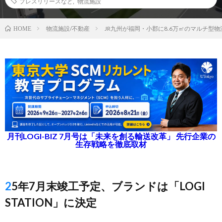
プレスリリースなど
,
物流施設
物流施設/不動産
JR九州が福岡・小郡に8.6万㎡のマルチ型
HOME
月刊LOGI-BIZ 7月号は「未来を創る輸送改革」 先行企業の
生存戦略を徹底取材
25年7月末竣工予定、ブランドは「LOGI
STATION」に決定