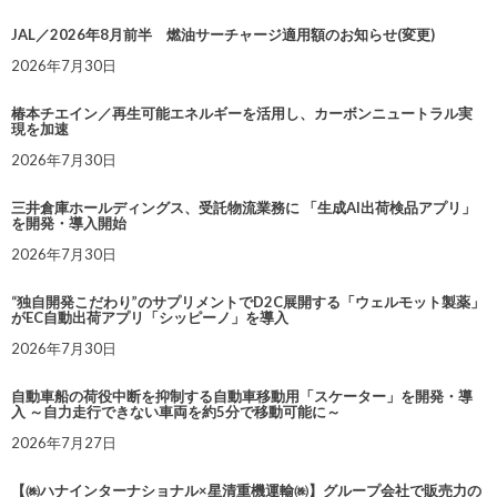
JAL／2026年8月前半 燃油サーチャージ適用額のお知らせ(変更)
2026年7月30日
椿本チエイン／再生可能エネルギーを活用し、カーボンニュートラル実
現を加速
2026年7月30日
三井倉庫ホールディングス、受託物流業務に 「生成AI出荷検品アプリ」
を開発・導入開始
2026年7月30日
“独自開発こだわり”のサプリメントでD2C展開する「ウェルモット製薬」
がEC自動出荷アプリ「シッピーノ」を導入
2026年7月30日
自動車船の荷役中断を抑制する自動車移動用「スケーター」を開発・導
入 ～自力走行できない車両を約5分で移動可能に～
2026年7月27日
【㈱ハナインターナショナル×星清重機運輸㈱】グループ会社で販売力の