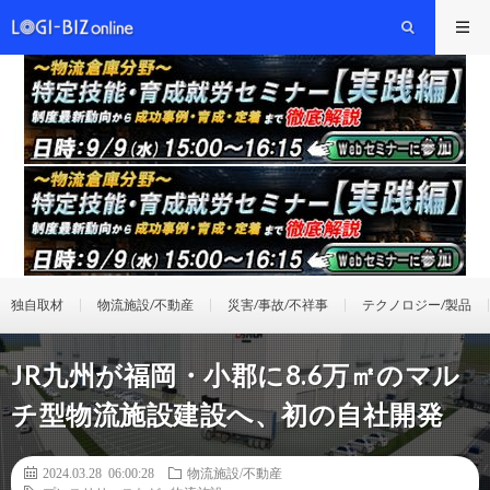
独自取材
物流施設/不動産
災害/事故/不祥事
テクノロジー/製品
JR九州が福岡・小郡に8.6万㎡のマル
チ型物流施設建設へ、初の自社開発
2024.03.28 06:00:28
物流施設/不動産