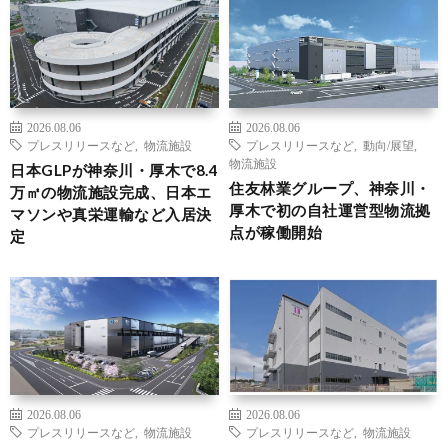
2026.08.06
2026.08.06
プレスリリースなど
,
物流施設
プレスリリースなど
,
動向/展望
,
物流施設
日本GLPが神奈川・厚木で8.4
住友林業グループ、神奈川・
万㎡の物流施設完成、日本エ
厚木で初の自社運営型物流拠
マソンや真栄運輸など入居決
点が稼働開始
定
2026.08.06
2026.08.06
プレスリリースなど
,
物流施設
プレスリリースなど
,
物流施設