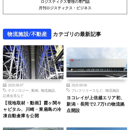
ロジスティクス管理の専門誌
月刊ロジスティクス・ビジネス
物流施設/不動産
カテゴリの最新記事
2026.08.07
2026.08.06
テクノロジー
,
動画
,
物流施設
,
プレスリリースなど
,
物流施設
記者会見など
ヨコレイが上信越エリア初、
【現地取材・動画】霞ヶ関キ
新潟・長岡で2.7万tの物流拠
ャピタル、川崎・東扇島の冷
点開設
凍自動倉庫を公開