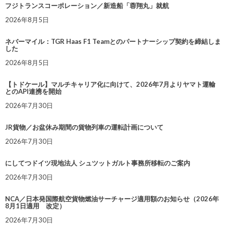
フジトランスコーポレーション／新造船「蓉翔丸」就航
2026年8月5日
ネバーマイル：TGR Haas F1 Teamとのパートナーシップ契約を締結しま
した
2026年8月5日
【トドケール】マルチキャリア化に向けて、2026年7月よりヤマト運輸
とのAPI連携を開始
2026年7月30日
JR貨物／お盆休み期間の貨物列車の運転計画について
2026年7月30日
にしてつドイツ現地法人 シュツットガルト事務所移転のご案内
2026年7月30日
NCA／日本発国際航空貨物燃油サーチャージ適用額のお知らせ（2026年
8月1日適用 改定）
2026年7月30日