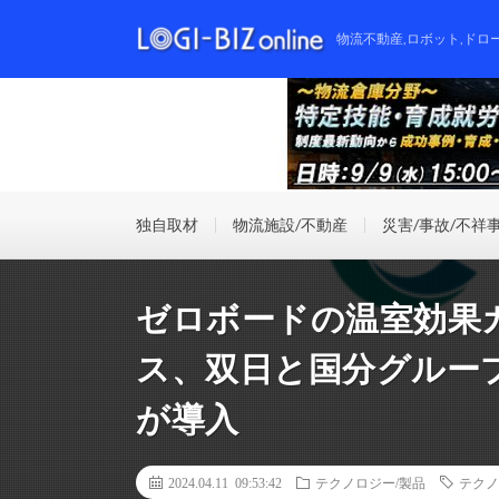
物流不動産,ロボット,ドロ
独自取材
物流施設/不動産
災害/事故/不祥
ゼロボードの温室効果
ス、双日と国分グルー
が導入
2024.04.11 09:53:42
テクノロジー/製品
テクノ