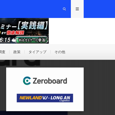
調査
政策
タイアップ
その他