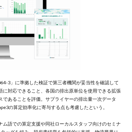
SO14064-3」に準拠した検証で第三者機関が妥当性を確認して
語に対応できること、各国の排出原単位を使用できる拡張
スであることを評価。サプライヤーの排出量一次データ
ope3の算定効率化に寄与する点も考慮したという。
ナム語での算定支援や同社ローカルスタッフ向けのセミナ
Aとタッグを組み、脱炭素経営を包括的に支援、物流業界に