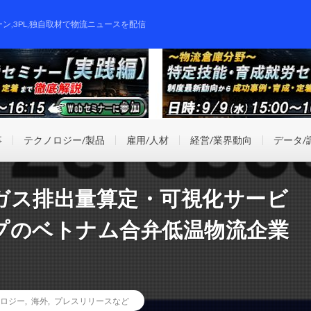
ーン,3PL,独自取材で物流ニュースを配信
事
テクノロジー/製品
雇用/人材
経営/業界動向
データ/
ガス排出量算定・可視化サービ
プのベトナム合弁低温物流企業
ロジー
,
海外
,
プレスリリースなど