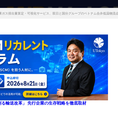
果ガス排出量算定・可視化サービス、双日と国分グループのベトナム合弁低温物流
来を創る輸送改革」 先行企業の生存戦略を徹底取材