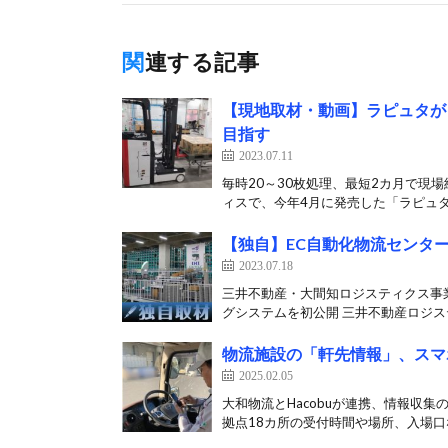
関連する記事
【現地取材・動画】ラピュタが
目指す
2023.07.11
毎時20～30枚処理、最短2カ月で現
ィスで、今年4月に発売した「ラピュタ
【独自】EC自動化物流センター
2023.07.18
三井不動産・大間知ロジスティクス事
グシステムを初公開 三井不動産ロジステ
物流施設の「軒先情報」、スマ
2025.02.05
大和物流とHacobuが連携、情報収集
拠点18カ所の受付時間や場所、入場口な