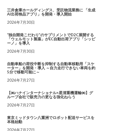
三井倉庫ホールディングス、受託物流業務に 「生成
AI出荷検品アプリ」を開発・導入開始
2026年7月30日
“独自開発こだわり”のサプリメントでD2C展開する
「ウェルモット製薬」がEC自動出荷アプリ「シッピ
ーノ」を導入
2026年7月30日
自動車船の荷役中断を抑制する自動車移動用「スケ
ーター」を開発・導入 ～自力走行できない車両を約
5分で移動可能に～
2026年7月27日
【㈱ハナインターナショナル×星清重機運輸㈱】グ
ループ会社で販売力の更なる強化ねらう
2026年7月27日
東京ミッドタウン八重洲でロボット配送サービスを
本格始動
2026年7月27日