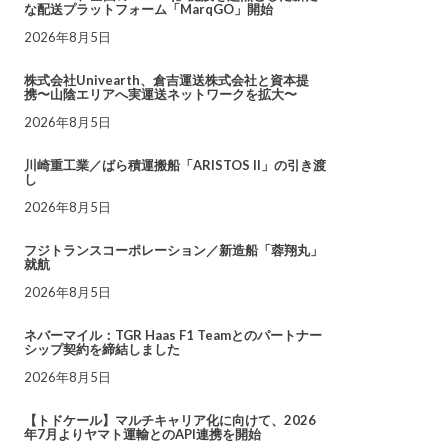
な配送プラットフォーム「MarqGO」開始
2026年8月5日
株式会社Univearth、倉吉運送株式会社と資本提
携〜山陰エリアへ実運送ネットワークを拡大〜
2026年8月5日
川崎重工業／ばら積運搬船「ARISTOS II」の引き渡
し
2026年8月5日
フジトランスコーポレーション／新造船「蓉翔丸」
就航
2026年8月5日
ネバーマイル：TGR Haas F1 Teamとのパートナー
シップ契約を締結しました
2026年8月5日
【トドケール】マルチキャリア化に向けて、2026
年7月よりヤマト運輸とのAPI連携を開始