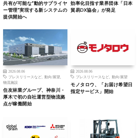
共有が可能な“動的サプライヤ
効率化目指す業界団体「日本
ー管理”実現する新システムの
貿易DX協会」が発足
提供開始へ
2026.08.06
2026.08.06
プレスリリースなど
,
動向/展望
,
プレスリリースなど
,
動向/展望
物流施設
モノタロウ、「お届け希望日
住友林業グループ、神奈川・
指定サービス」開始
厚木で初の自社運営型物流拠
点が稼働開始