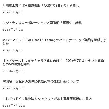
川崎重工業／ばら積運搬船「ARISTOS II」の引き渡し
2026年8月5日
フジトランスコーポレーション／新造船「蓉翔丸」就航
2026年8月5日
ネバーマイル：TGR Haas F1 Teamとのパートナーシップ契約を締結しま
した
2026年8月5日
【トドケール】マルチキャリア化に向けて、2026年7月よりヤマト運輸
とのAPI連携を開始
2026年7月30日
JR貨物／お盆休み期間の貨物列車の運転計画について
2026年7月30日
にしてつドイツ現地法人 シュツットガルト事務所移転のご案内
2026年7月30日