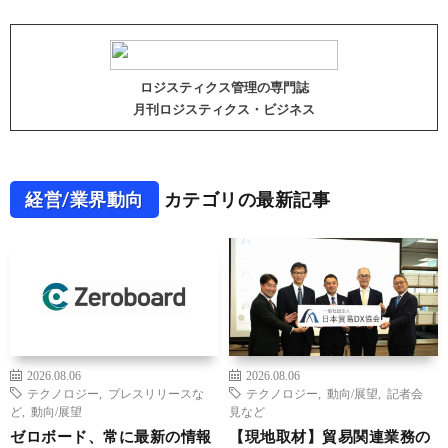
ロジスティクス管理の専門誌
月刊ロジスティクス・ビジネス
経営/業界動向
カテゴリの最新記事
2026.08.06
2026.08.06
テクノロジー
,
プレスリリースな
テクノロジー
,
動向/展望
,
記者会
ど
,
動向/展望
見など
ゼロボード、常に最新の情報
【現地取材】貿易関連業務の