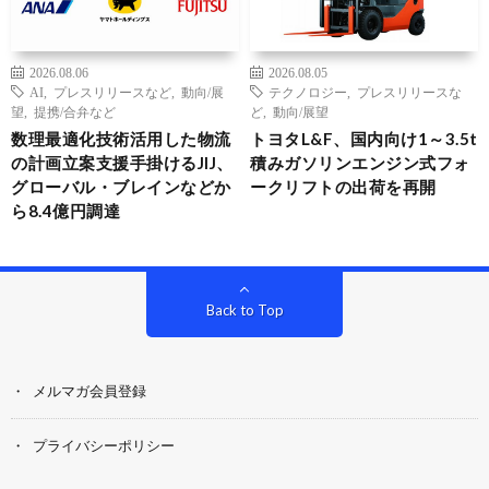
2026.08.06
2026.08.05
AI
,
プレスリリースなど
,
動向/展
テクノロジー
,
プレスリリースな
望
,
提携/合弁など
ど
,
動向/展望
数理最適化技術活用した物流
トヨタL&F、国内向け1～3.5t
の計画立案支援手掛けるJIJ、
積みガソリンエンジン式フォ
グローバル・ブレインなどか
ークリフトの出荷を再開
ら8.4億円調達
Back to Top
メルマガ会員登録
プライバシーポリシー