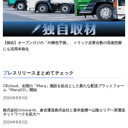
【独自】オープンロジの「AI梱包予測」、トラック必要台数の迅速把握
にも活用本格化
プレスリリースまとめてチェック
CBcloud、全国の「Marq」施設を起点とした新たな配送プラットフォー
ム「MarqGO」開始
2026年8月5日
株式会社Univearth、倉吉運送株式会社と資本提携〜山陰エリアへ実運送
ネットワークを拡大〜
2026年8月5日