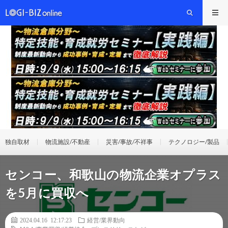
独自取材
物流施設/不動産
災害/事故/不祥事
テクノロジー/製品
センコー、和歌山の物流企業オプラス
を5月に買収へ
2024.04.16 12:17:23
経営/業界動向