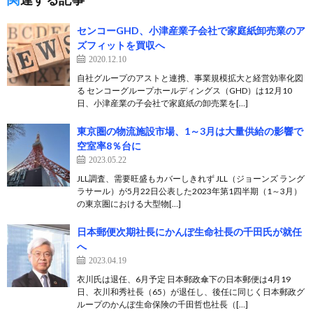
センコーGHD、小津産業子会社で家庭紙卸売業のア
ズフィットを買収へ
2020.12.10
自社グループのアストと連携、事業規模拡大と経営効率化図
る センコーグループホールディングス（GHD）は12月10
日、小津産業の子会社で家庭紙の卸売業を[…]
東京圏の物流施設市場、1～3月は大量供給の影響で
空室率8％台に
2023.05.22
JLL調査、需要旺盛もカバーしきれず JLL（ジョーンズ ラング
ラサール）が5月22日公表した2023年第1四半期（1～3月）
の東京圏における大型物[…]
日本郵便次期社長にかんぽ生命社長の千田氏が就任
へ
2023.04.19
衣川氏は退任、6月予定 日本郵政傘下の日本郵便は4月19
日、衣川和秀社長（65）が退任し、後任に同じく日本郵政グ
ループのかんぽ生命保険の千田哲也社長（[…]