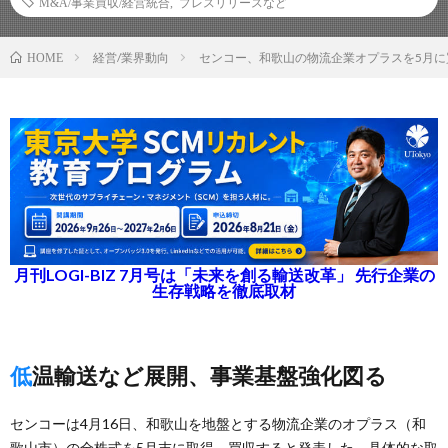
M&A/事業買収/経営統合
,
プレスリリースなど
経営/業界動向
センコー、和歌山の物流企業オプラスを5月に
HOME
月刊LOGI-BIZ 7月号は「未来を創る輸送改革」 先行企業の
生存戦略を徹底取材
低温輸送など展開、事業基盤強化図る
センコーは4月16日、和歌山を地盤とする物流企業のオプラス（和
歌山市）の全株式を5月末に取得、買収すると発表した。具体的な取