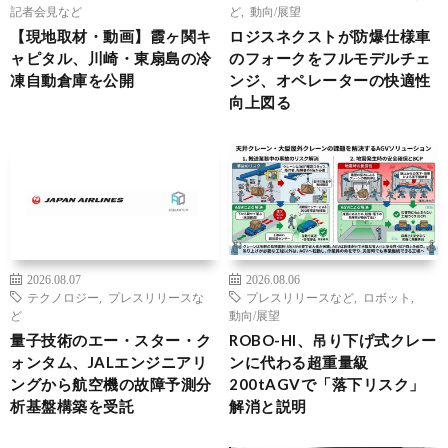
記者会見など
ど
,
動向/展望
【現地取材・動画】霞ヶ関キ
ロジスネクストが防爆仕様車
ャピタル、川崎・東扇島の冷
のフォークをフルモデルチェ
凍自動倉庫を公開
ンジ、オペレーターの快適性
向上図る
2026.08.07
2026.08.06
テクノロジー
,
プレスリリースな
プレスリリースなど
,
ロボット
,
ど
動向/展望
量子技術のエー・スター・ク
ROBO-HI、吊り下げ式クレー
ォンタム、JALエンジニアリ
ンに代わる超重量級
ングから航空機の故障予測分
200tAGVで「落下リスク」
析基盤構築を受託
解消と説明