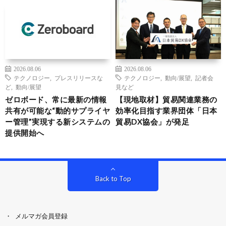
2026.08.06
2026.08.06
テクノロジー
,
プレスリリースな
テクノロジー
,
動向/展望
,
記者会
ど
,
動向/展望
見など
ゼロボード、常に最新の情報
【現地取材】貿易関連業務の
共有が可能な“動的サプライヤ
効率化目指す業界団体「日本
ー管理”実現する新システムの
貿易DX協会」が発足
提供開始へ
Back to Top
メルマガ会員登録