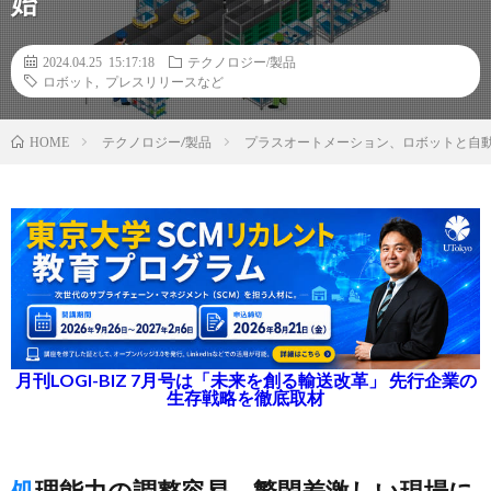
始
2024.04.25 15:17:18
テクノロジー/製品
ロボット
,
プレスリリースなど
テクノロジー/製品
プラスオートメーション、ロボットと自
HOME
月刊LOGI-BIZ 7月号は「未来を創る輸送改革」 先行企業の
生存戦略を徹底取材
処理能力の調整容易、繁閑差激しい現場に