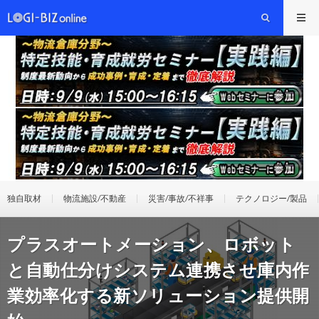
独自取材
物流施設/不動産
災害/事故/不祥事
テクノロジー/製品
プラスオートメーション、ロボット
と自動仕分けシステム連携させ庫内作
業効率化する新ソリューション提供開