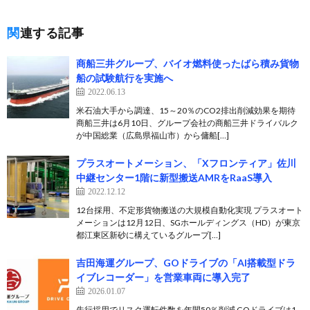
関連する記事
商船三井グループ、バイオ燃料使ったばら積み貨物
船の試験航行を実施へ
2022.06.13
米石油大手から調達、15～20％のCO2排出削減効果を期待
商船三井は6月10日、グループ会社の商船三井ドライバルク
が中国総業（広島県福山市）から傭船[…]
プラスオートメーション、「Xフロンティア」佐川
中継センター1階に新型搬送AMRをRaaS導入
2022.12.12
12台採用、不定形貨物搬送の大規模自動化実現 プラスオート
メーションは12月12日、SGホールディングス（HD）が東京
都江東区新砂に構えているグループ[…]
吉田海運グループ、GOドライブの「AI搭載型ドラ
イブレコーダー」を営業車両に導入完了
2026.01.07
先行採用でリスク運転件数を年間50％削減 GOドライブは1