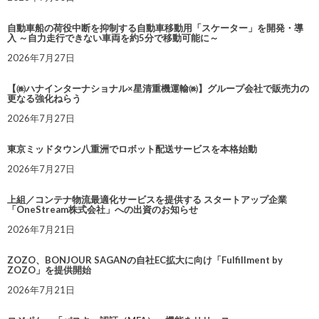
自動車船の荷役中断を抑制する自動車移動用「スケーター」を開発・導
入 ～自力走行できない車両を約5分で移動可能に～
2026年7月27日
【㈱ハナインターナショナル×星清重機運輸㈱】グループ会社で販売力の
更なる強化ねらう
2026年7月27日
東京ミッドタウン八重洲でロボット配送サービスを本格始動
2026年7月27日
上組／コンテナ物流最適化サービスを提供する スタートアップ企業
「OneStream株式会社」への出資のお知らせ
2026年7月21日
ZOZO、BONJOUR SAGANの自社EC拡大に向け「Fulfillment by
ZOZO」を提供開始
2026年7月21日