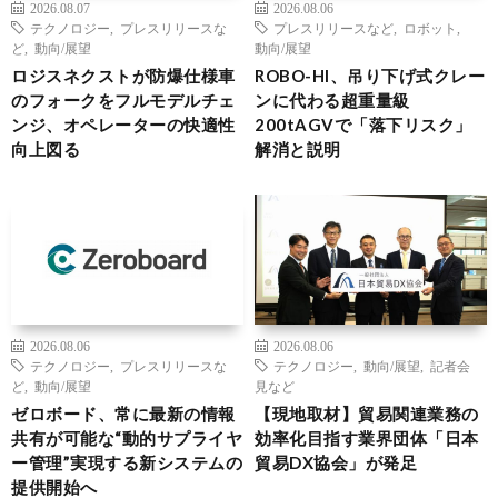
2026.08.07
2026.08.06
テクノロジー
,
プレスリリースな
プレスリリースなど
,
ロボット
,
ど
,
動向/展望
動向/展望
ロジスネクストが防爆仕様車
ROBO-HI、吊り下げ式クレー
のフォークをフルモデルチェ
ンに代わる超重量級
ンジ、オペレーターの快適性
200tAGVで「落下リスク」
向上図る
解消と説明
2026.08.06
2026.08.06
テクノロジー
,
プレスリリースな
テクノロジー
,
動向/展望
,
記者会
ど
,
動向/展望
見など
ゼロボード、常に最新の情報
【現地取材】貿易関連業務の
共有が可能な“動的サプライヤ
効率化目指す業界団体「日本
ー管理”実現する新システムの
貿易DX協会」が発足
提供開始へ