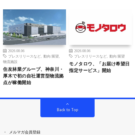
2026.08.06
2026.08.06
プレスリリースなど
,
動向/展望
,
プレスリリースなど
,
動向/展望
物流施設
モノタロウ、「お届け希望日
住友林業グループ、神奈川・
指定サービス」開始
厚木で初の自社運営型物流拠
点が稼働開始
Back to Top
メルマガ会員登録