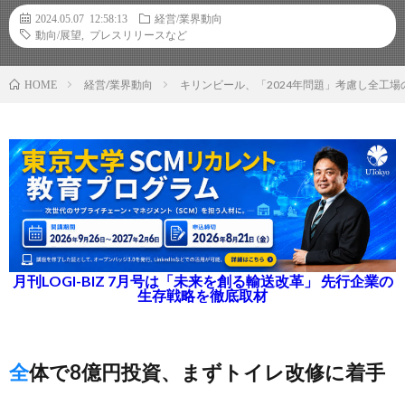
2024.05.07 12:58:13
経営/業界動向
動向/展望
,
プレスリリースなど
経営/業界動向
キリンビール、「2024年問題」考慮し全工
HOME
月刊LOGI-BIZ 7月号は「未来を創る輸送改革」 先行企業の
生存戦略を徹底取材
全体で8億円投資、まずトイレ改修に着手