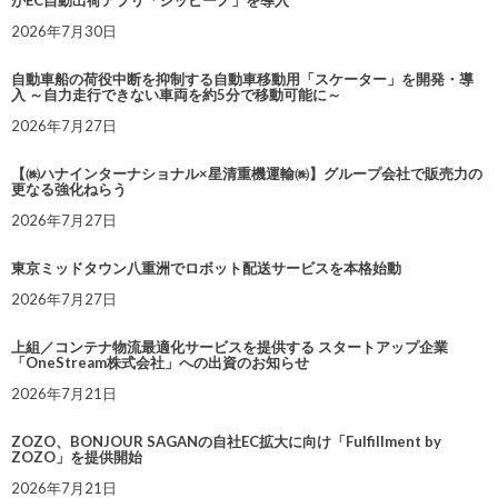
がEC自動出荷アプリ「シッピーノ」を導入
2026年7月30日
自動車船の荷役中断を抑制する自動車移動用「スケーター」を開発・導
入 ～自力走行できない車両を約5分で移動可能に～
2026年7月27日
【㈱ハナインターナショナル×星清重機運輸㈱】グループ会社で販売力の
更なる強化ねらう
2026年7月27日
東京ミッドタウン八重洲でロボット配送サービスを本格始動
2026年7月27日
上組／コンテナ物流最適化サービスを提供する スタートアップ企業
「OneStream株式会社」への出資のお知らせ
2026年7月21日
ZOZO、BONJOUR SAGANの自社EC拡大に向け「Fulfillment by
ZOZO」を提供開始
2026年7月21日