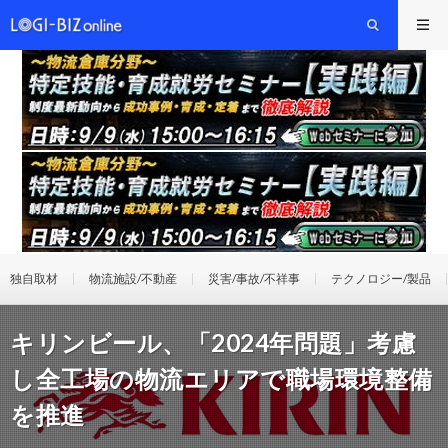
独自取材
物流施設/不動産
災害/事故/不祥事
テクノロジー/製品
キリンビール、「2024年問題」考慮
し全工場の物流エリアで職場環境整備
を推進