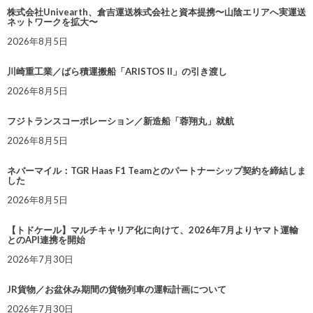
株式会社Univearth、倉吉運送株式会社と資本提携〜山陰エリアへ実運送
ネットワークを拡大〜
2026年8月5日
川崎重工業／ばら積運搬船「ARISTOS II」の引き渡し
2026年8月5日
フジトランスコーポレーション／新造船「蓉翔丸」就航
2026年8月5日
ネバーマイル：TGR Haas F1 Teamとのパートナーシップ契約を締結しま
した
2026年8月5日
【トドケール】マルチキャリア化に向けて、2026年7月よりヤマト運輸
とのAPI連携を開始
2026年7月30日
JR貨物／お盆休み期間の貨物列車の運転計画について
2026年7月30日