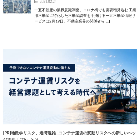
2021.02.24
一五不動産の業界意識調査、コロナ禍でも需要増見込む 工業
用不動産に特化した不動産調査を手掛ける一五不動産情報サ
ービスは2月19日、不動産業界の関係者ら[…]
[PR]地政学リスク、港湾混雑…コンテナ運賃の変動リスクへの新しいヘッ
ジ方法「FFA」とは