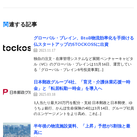
関連する記事
グローバル・ブレイン、BtoB物流効率化を手掛ける
仏スタートアップのSTOCKOSSに出資
2023.11.17
独自の注文・在庫管理システムなど展開 ベンチャーキャピタ
ル（VC）のグローバル・ブレインは11月16日、運営してい
る「グローバル・ブレイン8号投資事業[…]
日本郵政グループ4社、「育児・介護休業応援一時
金」と「転居転勤一時金」を導入へ
2025.03.18
1人当たり最大20万円を配分・支給 日本郵政と日本郵便、ゆ
うちょ銀行、かんぽ生命保険の4社は3月14日、グループ社員
のエンゲージメントをより高め、これ[…]
半年後の物流施設賃料、「上昇」予想が5割強と最
高に