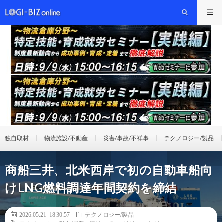
独自取材
物流施設/不動産
災害/事故/不祥事
テクノロジー/製品
商船三井、北米西岸で初の自動車船向
けLNG燃料調達年間契約を締結
2026.05.21 18:30:57
テクノロジー/製品