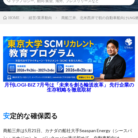
テクノロジー
,
動向/展望
,
海外
,
プレスリリースなど
経営/業界動向
商船三井、北米西岸で初の自動車船向けLNG
HOME
月刊LOGI-BIZ 7月号は「未来を創る輸送改革」 先行企業の
生存戦略を徹底取材
安定的な確保図る
商船三井は5月21日、カナダの船社大手Seaspan Energy（シースパ
ン・エナジー）と、バンクーバー港で初めて、自動車船向け