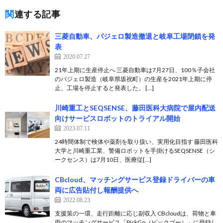
関連する記事
三菱自動車、パジェロ製造撤退と岐阜工場閉鎖を発
表
2020.07.27
21年上期に生産停止へ 三菱自動車は7月27日、100％子会社
のパジェロ製造（岐阜県坂祝町）の生産を2021年上期に停
止、工場を停止すると発表した。 […]
川崎重工とSEQSENSE、藤田医科大病院で屋内配送
向けサービスロボットのトライアル開始
2023.07.11
24時間体制で検体や薬剤を取り扱い、実用化目指す 藤田医科
大学と川崎重工業、警備ロボットを手掛けるSEQSENSE（シ
ークセンス）は7月10日、医療従[…]
CBcloud、マッチングサービス登録ドライバーの車
両に広告貼付し報酬提供へ
2022.08.23
支援策の一環、走行距離に応じ副収入 CBcloudは、荷物と車
両のマッチングサービス「PickGo（ピックゴー）」に登録し