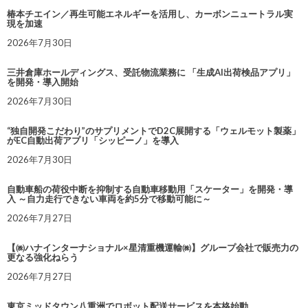
椿本チエイン／再生可能エネルギーを活用し、カーボンニュートラル実
現を加速
2026年7月30日
三井倉庫ホールディングス、受託物流業務に 「生成AI出荷検品アプリ」
を開発・導入開始
2026年7月30日
“独自開発こだわり”のサプリメントでD2C展開する「ウェルモット製薬」
がEC自動出荷アプリ「シッピーノ」を導入
2026年7月30日
自動車船の荷役中断を抑制する自動車移動用「スケーター」を開発・導
入 ～自力走行できない車両を約5分で移動可能に～
2026年7月27日
【㈱ハナインターナショナル×星清重機運輸㈱】グループ会社で販売力の
更なる強化ねらう
2026年7月27日
東京ミッドタウン八重洲でロボット配送サービスを本格始動