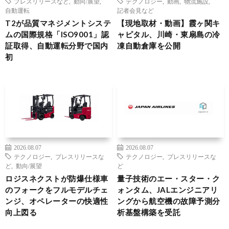
プレスリリースなど
,
動向/展望
,
テクノロジー
,
動画
,
物流施設
,
自動運転
記者会見など
T2が品質マネジメントシステ
【現地取材・動画】霞ヶ関キ
ムの国際規格「ISO9001」認
ャピタル、川崎・東扇島の冷
証取得、自動運転分野で国内
凍自動倉庫を公開
初
2026.08.07
2026.08.07
テクノロジー
,
プレスリリースな
テクノロジー
,
プレスリリースな
ど
,
動向/展望
ど
ロジスネクストが防爆仕様車
量子技術のエー・スター・ク
のフォークをフルモデルチェ
ォンタム、JALエンジニアリ
ンジ、オペレーターの快適性
ングから航空機の故障予測分
向上図る
析基盤構築を受託