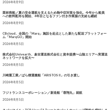
2026年8月9日
栗林商船／夏の安全運航を支えるため熱中症対策を強化。今年から船員
への飲料配布を開始、4年目となるファン付き作業服の支給も継続
2026年8月9日
CBcloud、全国の「Marq」施設を起点とした新たな配送プラットフォー
ム「MarqGO」開始
2026年8月5日
株式会社Univearth、倉吉運送株式会社と資本提携〜山陰エリアへ実運送
ネットワークを拡大〜
2026年8月5日
川崎重工業／ばら積運搬船「ARISTOS II」の引き渡し
2026年8月5日
フジトランスコーポレーション／新造船「蓉翔丸」就航
2026年8月5日