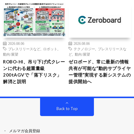
2026.08.06
2026.08.06
プレスリリースなど
,
ロボット
,
テクノロジー
,
プレスリリースな
動向/展望
ど
,
動向/展望
ROBO-HI、吊り下げ式クレー
ゼロボード、常に最新の情報
ンに代わる超重量級
共有が可能な“動的サプライヤ
200tAGVで「落下リスク」
ー管理”実現する新システムの
解消と説明
提供開始へ
Back to Top
メルマガ会員登録