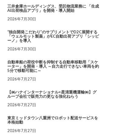
三井倉庫ホールディングス、受託物流業務に 「生成
AI出荷検品アプリ」を開発・導入開始
2026年7月30日
“独自開発こだわり”のサプリメントでD2C展開する
「ウェルモット製薬」がEC自動出荷アプリ「シッピ
ーノ」を導入
2026年7月30日
自動車船の荷役中断を抑制する自動車移動用「スケ
ーター」を開発・導入 ～自力走行できない車両を約
5分で移動可能に～
2026年7月27日
【㈱ハナインターナショナル×星清重機運輸㈱】グ
ループ会社で販売力の更なる強化ねらう
2026年7月27日
東京ミッドタウン八重洲でロボット配送サービスを
本格始動
2026年7月27日