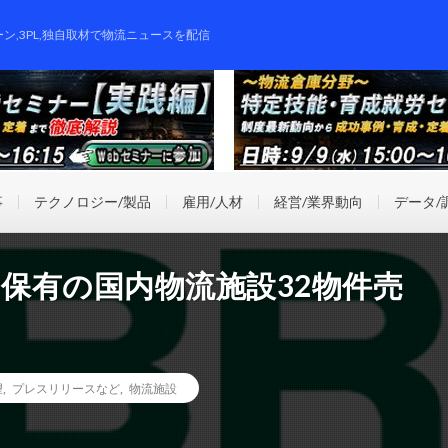
ーン,3PL,独自取材で物流ニュースを配信
事
テクノロジー/製品
雇用/人材
経営/業界動向
データ/
ド保有の国内物流施設32物件売
望
,
プレスリリースなど
,
物流施設