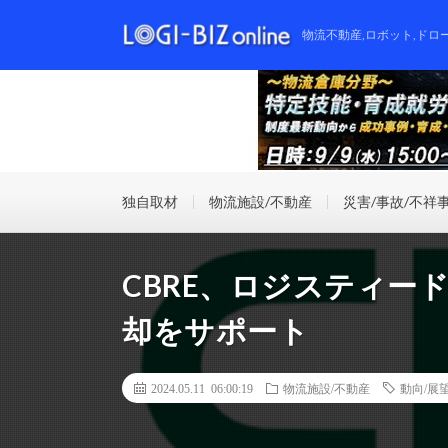
物流不動産,ロボット,ドロ
独自取材
物流施設/不動産
災害/事故/不祥
CBRE、ロジスティー
却をサポート
2024.05.11 06:00:19
物流施設/不動産
動向/展