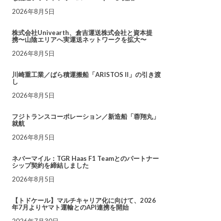
2026年8月5日
株式会社Univearth、倉吉運送株式会社と資本提
携〜山陰エリアへ実運送ネットワークを拡大〜
2026年8月5日
川崎重工業／ばら積運搬船「ARISTOS II」の引き渡
し
2026年8月5日
フジトランスコーポレーション／新造船「蓉翔丸」
就航
2026年8月5日
ネバーマイル：TGR Haas F1 Teamとのパートナー
シップ契約を締結しました
2026年8月5日
【トドケール】マルチキャリア化に向けて、2026
年7月よりヤマト運輸とのAPI連携を開始
2026年7月30日