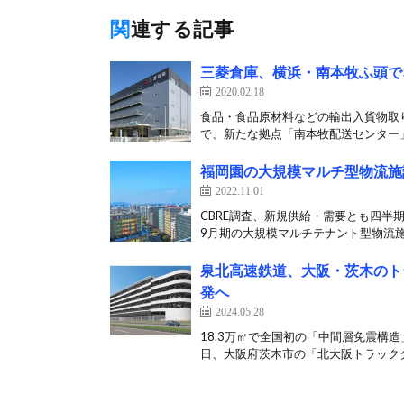
関連する記事
三菱倉庫、横浜・南本牧ふ頭で
2020.02.18
食品・食品原材料などの輸出入貨物取り
で、新たな拠点「南本牧配送センター」
福岡園の大規模マルチ型物流施
2022.11.01
CBRE調査、新規供給・需要とも四半期
9月期の大規模マルチテナント型物流施設
泉北高速鉄道、大阪・茨木のト
発へ
2024.05.28
18.3万㎡で全国初の「中間層免震構造
日、大阪府茨木市の「北大阪トラックタ