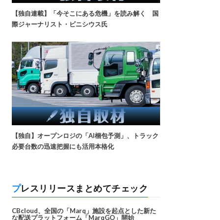
【独自連載】「今そこにある危機」を読み解く 国
際ジャーナリスト・ビニシウス氏
【独自】オープンロジの「AI梱包予測」、トラック
必要台数の迅速把握にも活用本格化
プレスリリースまとめてチェック
CBcloud、全国の「Marq」施設を起点とした新た
な配送プラットフォーム「MarqGO」開始