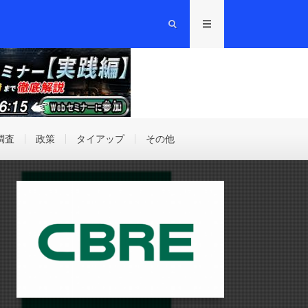
調査
政策
タイアップ
その他