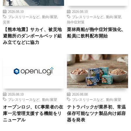
2026.08.10
2026.08.10
プレスリリースなど
,
動向/展望
,
プレスリリースなど
,
動向/展望
,
災害
熱中症対策
【熊本地震】サカイ、被災地
栗林商船が熱中症対策強化、
避難所のダンボールベッド組
船員に飲料配布開始
み立てなどに協力
2026.08.10
2026.08.08
プレスリリースなど
,
動向/展望
プレスリリースなど
,
動向/展望
オープンロジ、EC事業者の在
テトラパックが業界初、常温
庫一元管理支援する機能をリ
保存可能なツナ製品向け紙容
ニューアル
器を発表