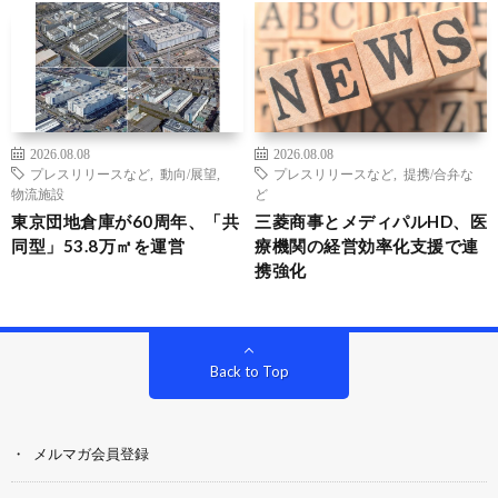
2026.08.08
2026.08.08
プレスリリースなど
,
動向/展望
,
プレスリリースなど
,
提携/合弁な
物流施設
ど
東京団地倉庫が60周年、「共
三菱商事とメディパルHD、医
同型」53.8万㎡を運営
療機関の経営効率化支援で連
携強化
Back to Top
メルマガ会員登録