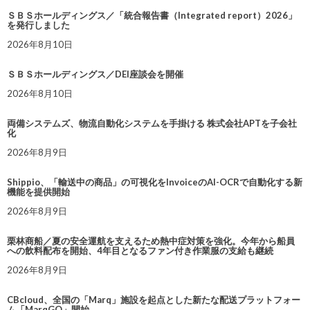
ＳＢＳホールディングス／「統合報告書（Integrated report）2026」
を発行しました
2026年8月10日
ＳＢＳホールディングス／DEI座談会を開催
2026年8月10日
両備システムズ、物流自動化システムを手掛ける 株式会社APTを子会社
化
2026年8月9日
Shippio、「輸送中の商品」の可視化をInvoiceのAI-OCRで自動化する新
機能を提供開始
2026年8月9日
栗林商船／夏の安全運航を支えるため熱中症対策を強化。今年から船員
への飲料配布を開始、4年目となるファン付き作業服の支給も継続
2026年8月9日
CBcloud、全国の「Marq」施設を起点とした新たな配送プラットフォー
ム「MarqGO」開始