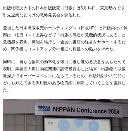
出版物取次大手の日本出版販売（日販）は5月14日、東京都内で取
引先企業など向けの戦略発表会を開催した。
登壇した日本出版販売ホールディングス（日販HD）と日販両社の幹
部は、物流コスト上昇などで「出版の流通が危機的状況にある」と
危機感を表明。機能を維持し、全国の書店の経営をサポートするた
め、関係者にコストアップ分の相応な負担への協力を求めた。
同時に、自らも物流の効率化を強力に推し進める決意をあらためて
表明。業容拡大期に物流関連の設備投資をした結果、出版物の取扱
量減少でオーバースペックになっているため、出版物以外の商品な
どにも対応できる汎用性のある物流網に刷新していくことを強調し
た。