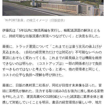
「N-PORT新座」の竣工イメージ（日販提供）
伊藤氏は「5年以内に物流再編を実行し、輸配送課題の解決ととも
に、持続可能な出版流通の実現へつなげていく」と決意を示した。
最後に、トラック運賃について「これまでとは違う次元の値上げが
見込まれる。（自社の経営努力だけでは対応が）不可能なレベルの
要請におそらく変わってくる。これまでの延長線上では機能を維持
できないのは明らか。（コストアップは）一部の関係者だけで負担
すべきものではないと考えている」と述べ、他の登壇者と同じく、
コストの公平な負担へ理解を呼び掛けた。
最後に、日販の奥村景二社長が、同社が目指す未来像を語った。冒
頭に富樫氏が触れた、注力する取り組み3点を強力に推し進める姿勢
をPRした上で、運賃高騰やCO2削減といった諸課題に業界全体と連
携して対処していくことを明示。書店の経営環境が厳しい中、地方