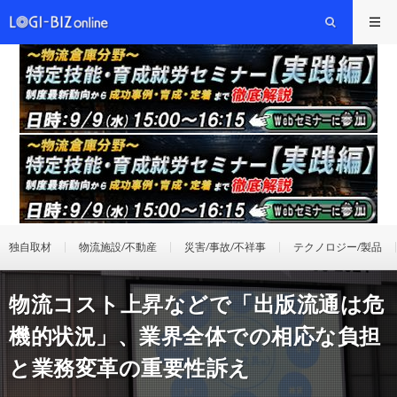
独自取材
物流施設/不動産
災害/事故/不祥事
テクノロジー/製品
物流コスト上昇などで「出版流通は危
機的状況」、業界全体での相応な負担
と業務変革の重要性訴え