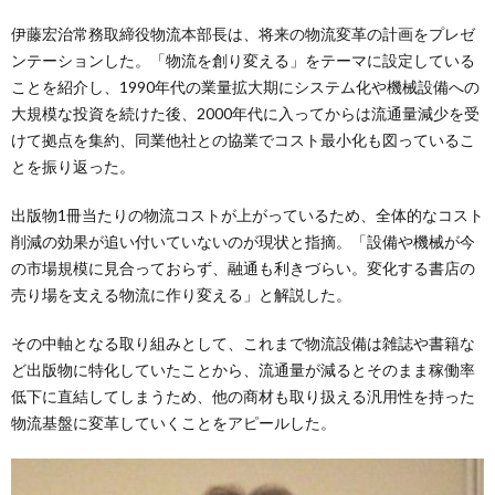
伊藤宏治常務取締役物流本部長は、将来の物流変革の計画をプレゼ
ンテーションした。「物流を創り変える」をテーマに設定している
ことを紹介し、1990年代の業量拡大期にシステム化や機械設備への
大規模な投資を続けた後、2000年代に入ってからは流通量減少を受
けて拠点を集約、同業他社との協業でコスト最小化も図っているこ
とを振り返った。
出版物1冊当たりの物流コストが上がっているため、全体的なコスト
削減の効果が追い付いていないのが現状と指摘。「設備や機械が今
の市場規模に見合っておらず、融通も利きづらい。変化する書店の
売り場を支える物流に作り変える」と解説した。
その中軸となる取り組みとして、これまで物流設備は雑誌や書籍な
ど出版物に特化していたことから、流通量が減るとそのまま稼働率
低下に直結してしまうため、他の商材も取り扱える汎用性を持った
物流基盤に変革していくことをアピールした。