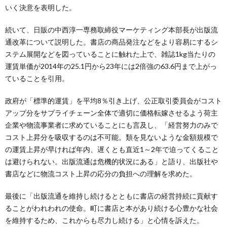
いく決意を表明した。
続いて、日販の中西淳一専務取締役マーケティング本部長が出版流
通改革について説明した。書店の商品発注などをより容易にするシ
ステム展開などを図っていることに触れた上で、雑誌1kg当たりの
運賃単価が2014年の25.1円から23年には2倍強の63.6円まで上がっ
ていることを引用。
政府が「標準的運賃」を平均8％引き上げ、公正取引委員会がコスト
アップ分をサプライチェーン全体で適切に価格転嫁させるよう荷主
企業や物流事業者に求めていることにも言及し、「経営努力のみで
コスト上昇分を吸収するのは不可能。類を見ないような金額規模で
の運賃上昇が早ければ年内、遅くとも直近1～2年で迫ってくること
は避けられない。出版流通は危機的状況にある」と語り、出版社や
書店などに物流コスト上昇の応分の負担への理解を求めた。
最後に「出版流通を維持し続けるとともに書店の経営持続に貢献す
ることがわれわれの使命。町に書店と本があり続ける心豊かな社会
を維持するため、これからも尽力し続ける」と心情を訴えた。