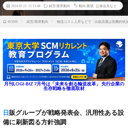
2024.05.15 11:13:48
経営/業界動向
動向/展望
,
記者会見など
経営/業界動向
物流コスト上昇などで「出版流通は危機的状
HOME
月刊LOGI-BIZ 7月号は「未来を創る輸送改革」 先行企業の
生存戦略を徹底取材
日販グループが戦略発表会、汎用性ある設
備に刷新図る方針強調