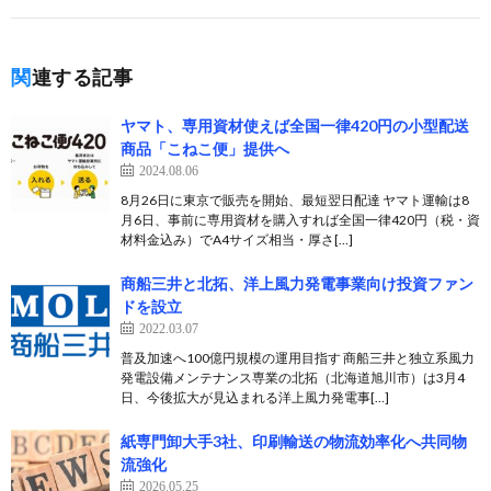
関連する記事
ヤマト、専用資材使えば全国一律420円の小型配送
商品「こねこ便」提供へ
2024.08.06
8月26日に東京で販売を開始、最短翌日配達 ヤマト運輸は8
月6日、事前に専用資材を購入すれば全国一律420円（税・資
材料金込み）でA4サイズ相当・厚さ[…]
商船三井と北拓、洋上風力発電事業向け投資ファン
ドを設立
2022.03.07
普及加速へ100億円規模の運用目指す 商船三井と独立系風力
発電設備メンテナンス専業の北拓（北海道旭川市）は3月4
日、今後拡大が見込まれる洋上風力発電事[…]
紙専門卸大手3社、印刷輸送の物流効率化へ共同物
流強化
2026.05.25