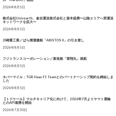
2026年8月5日
株式会社Univearth、倉吉運送株式会社と資本提携〜山陰エリアへ実運送
ネットワークを拡大〜
2026年8月5日
川崎重工業／ばら積運搬船「ARISTOS II」の引き渡し
2026年8月5日
フジトランスコーポレーション／新造船「蓉翔丸」就航
2026年8月5日
ネバーマイル：TGR Haas F1 Teamとのパートナーシップ契約を締結しま
した
2026年8月5日
【トドケール】マルチキャリア化に向けて、2026年7月よりヤマト運輸
とのAPI連携を開始
2026年7月30日