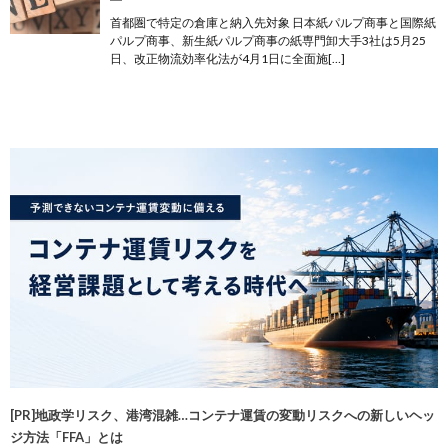
首都圏で特定の倉庫と納入先対象 日本紙パルプ商事と国際紙
パルプ商事、新生紙パルプ商事の紙専門卸大手3社は5月25
日、改正物流効率化法が4月1日に全面施[…]
[PR]地政学リスク、港湾混雑…コンテナ運賃の変動リスクへの新しいヘッ
ジ方法「FFA」とは