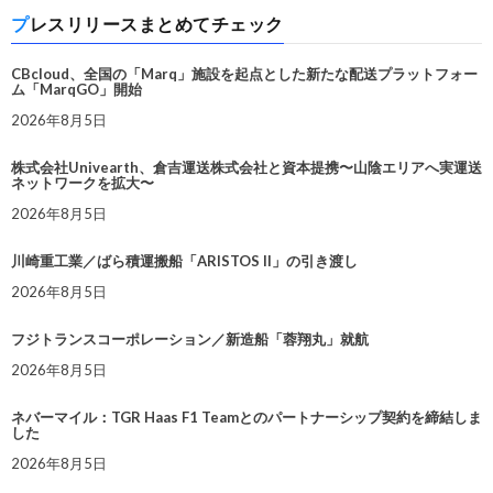
プレスリリースまとめてチェック
CBcloud、全国の「Marq」施設を起点とした新たな配送プラットフォー
ム「MarqGO」開始
2026年8月5日
株式会社Univearth、倉吉運送株式会社と資本提携〜山陰エリアへ実運送
ネットワークを拡大〜
2026年8月5日
川崎重工業／ばら積運搬船「ARISTOS II」の引き渡し
2026年8月5日
フジトランスコーポレーション／新造船「蓉翔丸」就航
2026年8月5日
ネバーマイル：TGR Haas F1 Teamとのパートナーシップ契約を締結しま
した
2026年8月5日