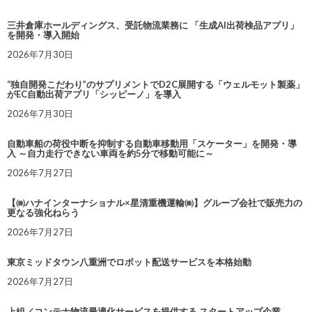
三井倉庫ホールディングス、受託物流業務に 「生成AI出荷検品アプリ」
を開発・導入開始
2026年7月30日
“独自開発こだわり”のサプリメントでD2C展開する「ウェルモット製薬」
がEC自動出荷アプリ「シッピーノ」を導入
2026年7月30日
自動車船の荷役中断を抑制する自動車移動用「スケーター」を開発・導
入 ～自力走行できない車両を約5分で移動可能に～
2026年7月27日
【㈱ハナインターナショナル×星清重機運輸㈱】グループ会社で販売力の
更なる強化ねらう
2026年7月27日
東京ミッドタウン八重洲でロボット配送サービスを本格始動
2026年7月27日
上組／コンテナ物流最適化サービスを提供する スタートアップ企業