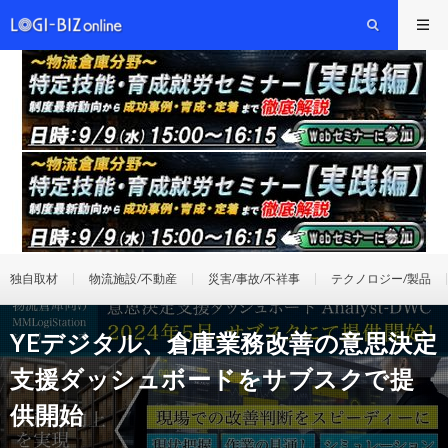
独自取材
物流施設/不動産
災害/事故/不祥事
テクノロジー/製品
YEデジタル、倉庫業務改善の意思決定
支援ダッシュボードをサブスクで提
供開始