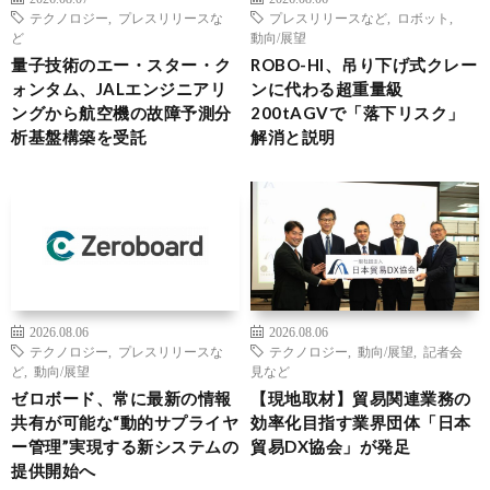
テクノロジー
,
プレスリリースな
プレスリリースなど
,
ロボット
,
ど
動向/展望
量子技術のエー・スター・ク
ROBO-HI、吊り下げ式クレー
ォンタム、JALエンジニアリ
ンに代わる超重量級
ングから航空機の故障予測分
200tAGVで「落下リスク」
析基盤構築を受託
解消と説明
2026.08.06
2026.08.06
テクノロジー
,
プレスリリースな
テクノロジー
,
動向/展望
,
記者会
ど
,
動向/展望
見など
ゼロボード、常に最新の情報
【現地取材】貿易関連業務の
共有が可能な“動的サプライヤ
効率化目指す業界団体「日本
ー管理”実現する新システムの
貿易DX協会」が発足
提供開始へ