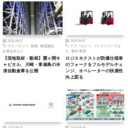
2026.08.07
2026.08.07
テクノロジー
,
動画
,
物流施設
,
テクノロジー
,
プレスリリースな
記者会見など
ど
,
動向/展望
【現地取材・動画】霞ヶ関キ
ロジスネクストが防爆仕様車
ャピタル、川崎・東扇島の冷
のフォークをフルモデルチェ
凍自動倉庫を公開
ンジ、オペレーターの快適性
向上図る
2026.08.07
2026.08.06