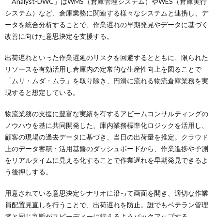
「Analyst-DWC」はWMS（倉庫管理システム）やWES（倉庫実行
システム）など、倉庫業務に関連する様々なシステムと連携し、デ
ータを統合分析することで、作業遅れの早期発見やデータに基づく
改善に向けた意思決定を支援する。
出荷遅れといった作業遅延のリスクを回避するとともに、限られた
リソースを有効活用し倉庫内の定常的な生産性向上を図ることで
「ムリ・ムダ・ムラ」を取り除き、円滑に流れる物流倉庫業務を実
現すると想定している。
物流業務の支援に豊富な実績を有するアビームコンサルティングの
ノウハウを基に共同開発した、庫内業務標準化ロジックを活用し、
顧客の現場の過去データに基づき、当日の出荷量を推定。クラウド
上のデータ蓄積・活用基盤のダッシュボードから、作業進捗や予測
をリアルタイムに見える化することで作業遅れを早期発見できるよ
う後押しする。
用意されている意思決定シナリオに沿って画面を開き、適切な作業
員配置見直しを行うことで、出荷遅れを防止。誰でもベテラン管理
者と同じ判断がスピーディーに行えるようバックアップする。