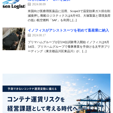
2024.08.09
米国向け医療用医薬品に活用、Scope3で温室効果ガス排出削
減後押し 郵船ロジスティクスは8月9日、大塚製薬と環境負荷
の低い航空燃料「SAF」を利用し[…]
イノフィスがアシストスーツを初めて畜産業に納入
2024.08.17
プリマハムグループが計24台試験導入開始 イノフィスは8月
16日、プリマハムグループで養豚事業を手掛ける太平洋ブリ
ーディング（東京都品川区東品川）が、[…]