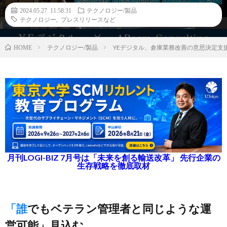
2024.05.27 11:58:31
テクノロジー/製品
テクノロジー
,
プレスリリースなど
テクノロジー/製品
YEデジタル、倉庫業務改善の意思決定支
HOME
月刊LOGI-BIZ 7月号は「未来を創る輸送改革」 先行企業の
生存戦略を徹底取材
「誰でもベテラン管理者と同じような運
営可能」見込む