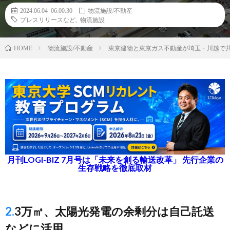
2024.06.04 06:00:30
物流施設/不動産
プレスリリースなど
,
物流施設
物流施設/不動産
東京建物と東京ガス不動産が埼玉・川越で
HOME
月刊LOGI-BIZ 7月号は「未来を創る輸送改革」 先行企業の
生存戦略を徹底取材
2.3万㎡、太陽光発電の余剰分は自己託送
などに活用