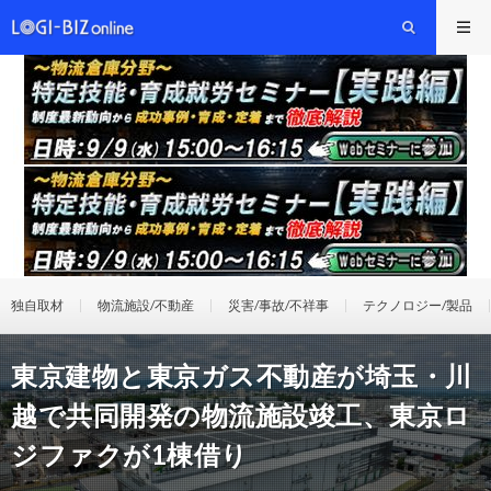
独自取材
物流施設/不動産
災害/事故/不祥事
テクノロジー/製品
東京建物と東京ガス不動産が埼玉・川
越で共同開発の物流施設竣工、東京ロ
ジファクが1棟借り