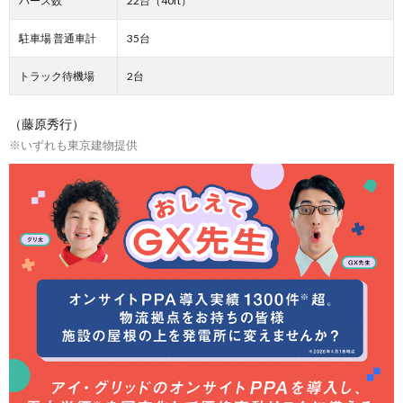
バース数
22台（40ft）
駐車場 普通車計
35台
トラック待機場
2台
（藤原秀行）
※いずれも東京建物提供