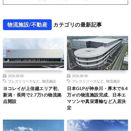
物流施設/不動産
カテゴリの最新記事
2026.08.06
2026.08.06
プレスリリースなど
,
物流施設
プレスリリースなど
,
物流施設
ヨコレイが上信越エリア初、
日本GLPが神奈川・厚木で8.4
新潟・長岡で2.7万tの物流拠
万㎡の物流施設完成、日本エ
点開設
マソンや真栄運輸など入居決
定