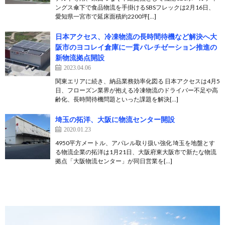
ングス傘下で食品物流を手掛けるSBSフレックは2月16日、
愛知県一宮市で延床面積約2200坪[…]
日本アクセス、冷凍物流の長時間待機など解決へ大
阪市のヨコレイ倉庫に一貫パレチゼーション推進の
新物流拠点開設
2023.04.06
関東エリアに続き、納品業務効率化図る 日本アクセスは4月5
日、フローズン業界が抱える冷凍物流のドライバー不足や高
齢化、長時間待機問題といった課題を解決[…]
埼玉の拓洋、大阪に物流センター開設
2020.01.23
4950平方メートル、アパレル取り扱い強化 埼玉を地盤とす
る物流企業の拓洋は1月21日、大阪府東大阪市で新たな物流
拠点「大阪物流センター」が同日営業を[…]