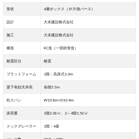
形状
4層ボックス（1F片側バース）
設計
大末建設株式会社
施工
大末建設株式会社
構造
RC造（一部鉄骨造）
耐震区分
耐震
プラットフォーム
1階：高床式1.0m
梁下有効天井高
各階5.5m
柱スパン
W10.8m×D10.4m
床荷重
1階2.0t/㎡、2～4階1.5t/㎡
ドックグレベラー
1階：4基