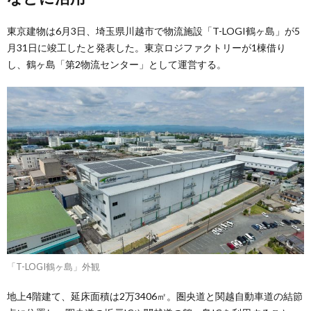
東京建物は6月3日、埼玉県川越市で物流施設「T-LOGI鶴ヶ島」が5
月31日に竣工したと発表した。東京ロジファクトリーが1棟借り
し、鶴ヶ島「第2物流センター」として運営する。
「T-LOGI鶴ヶ島」外観
地上4階建て、延床面積は2万3406㎡。圏央道と関越自動車道の結節