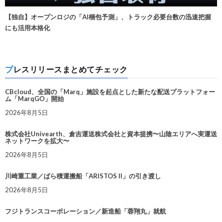
【独自】オープンロジの「AI梱包予測」、トラック必要台数の迅速把握
にも活用本格化
プレスリリースまとめてチェック
CBcloud、全国の「Marq」施設を起点とした新たな配送プラットフォー
ム「MarqGO」開始
2026年8月5日
株式会社Univearth、倉吉運送株式会社と資本提携〜山陰エリアへ実運送
ネットワークを拡大〜
2026年8月5日
川崎重工業／ばら積運搬船「ARISTOS II」の引き渡し
2026年8月5日
フジトランスコーポレーション／新造船「蓉翔丸」就航