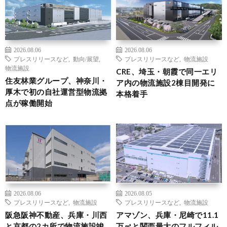
2026.08.06
2026.08.06
プレスリリースなど
,
動向/展望
,
プレスリリースなど
,
物流施設
物流施設
CRE、埼玉・朝霞で同一エリ
住友林業グループ、神奈川・
ア内の物流施設2棟目開発に
厚木で初の自社運営型物流拠
本格着手
点が稼働開始
2026.08.06
2026.08.05
プレスリリースなど
,
物流施設
プレスリリースなど
,
物流施設
阪急阪神不動産、兵庫・川西
アマゾン、兵庫・尼崎で11.1
と京都の2カ所で物流施設竣
万㎡と関西最大のフルフィル