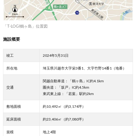
「T-LOGI鶴ヶ島」位置図
施設概要
竣工
2024年5月31日
所在地
埼玉県川越市大字栄3番1、大字竹野14番1（地番）
関越自動車道：「鶴ヶ島」IC約4.1km
交通
圏央道：「坂戸」IC約4.5km
東武東上線：「若葉」駅約2km
敷地面積
約10,492㎡（約3,174坪）
延床面積
約23,406㎡（約7,080坪）
規模
地上4階