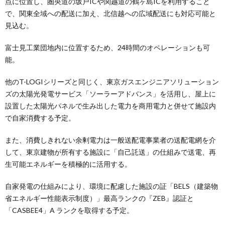
点に位置し、圏央道の坂戸ICや関越道の鶴ヶ島ICを利用すること
で、関東全域への配送に加え、北信越への広域配送にも対応可能と
見込む。
富士見工業団地内に位置するため、24時間のオペレーションも可
能。
他のT-LOGIシリーズと同じく、東京ガスエンジニアソリューション
ズの太陽光発電サービス「ソーラーアドバンス」を活用し、屋上に
設置した太陽光パネルで生み出した電力を商用電力と併せて施設内
で自家消費する予定。
また、消費しきれない余剰電力は一般送配電事業者の送配電網を介
して、東京建物が所有する施設に「自己託送」の仕組みで送電、再
生可能エネルギーを積極的に活用する。
自家発電の仕組みにより、環境に配慮した施設の証「BELS（建築物
省エネルギー性能表示制度）」最高ランクの『ZEB』認証と
「CASBEE4」A ランクを取得する予定。