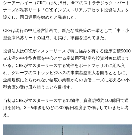
シーアールイー（CRE）は6月5日、傘下のストラテジック・パート
ナーズが私募リート「CREインダストリアルアセット投資法人」を
設立し、同日運用を始めたと発表した。
CREは現行の中期経営計画で、新たな成長策の一環として「中・小
型倉庫私募リートの組成」を掲げ、準備を進めてきた。
投資法人はCREがマスターリースで特に強みを有する延床面積5000
㎡未満の中小型倉庫を中心とする産業用不動産を投資対象に据えて
いる。CREがマスターリースする物件をポートフォリオに組み入
れ、グループのストックビジネスの事業基盤拡大を図るとともに、
企業規模にとらわれない幅広い業種からの賃借ニーズに応える中小
型倉庫の受け皿を担うことを目指す。
当初はCREがマスターリースする18物件、資産規模約100億円で運
用を開始。3～5年後をめどに300億円程度まで伸ばしていきたい考
え。