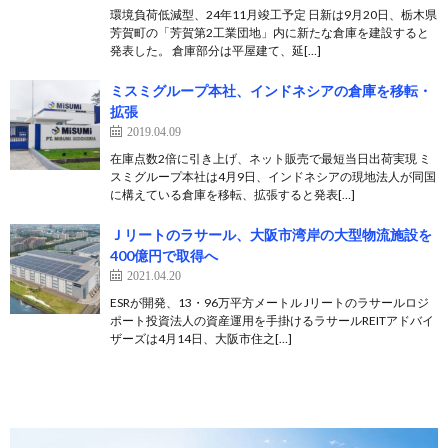
環境負荷低減型、24年11月竣工予定 日新は9月20日、栃木県
芳賀町の「芳賀第2工業団地」内に新たな倉庫を建設すると
発表した。 倉庫部分は平屋建て、延[…]
ミスミグループ本社、インドネシアの倉庫を移転・
拡張
2019.04.09
在庫点数2倍に引き上げ、ネット販売で最短当日出荷実現 ミ
スミグループ本社は4月9日、インドネシアの現地法人が同国
に構えている倉庫を移転、拡張すると発表[…]
Ｊリートのラサール、大阪市湾岸の大型物流施設を
400億円で取得へ
2021.04.20
ESRが開発、13・96万平方メートル Jリートのラサールロジ
ポート投資法人の資産運用を手掛けるラサールREITアドバイ
ザーズは4月14日、大阪市住之[…]