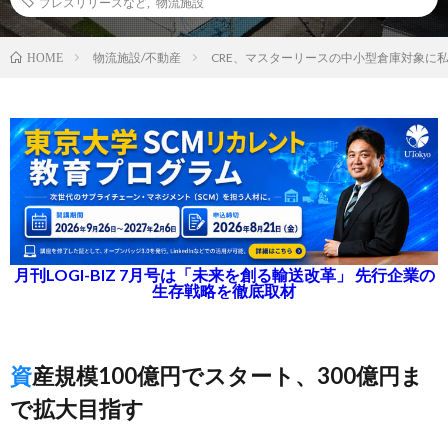
プレスリリースなど
,
物流施設
物流施設/不動産
CRE、マスターリースの中小型倉庫対象に
HOME
月刊LOGI-BIZ 7月号は「未来を創る輸送改革」 先行企業の
生存戦略を徹底取材
資産規模100億円でスタート、300億円ま
で拡大目指す