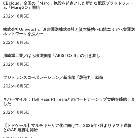
CBcloud、全国の「Marq」施設を起点とした新たな配送プラットフォー
ム「MarqGO」開始
2026年8月5日
株式会社Univearth、倉吉運送株式会社と資本提携〜山陰エリアへ実運送
ネットワークを拡大〜
2026年8月5日
川崎重工業／ばら積運搬船「ARISTOS II」の引き渡し
2026年8月5日
フジトランスコーポレーション／新造船「蓉翔丸」就航
2026年8月5日
ネバーマイル：TGR Haas F1 Teamとのパートナーシップ契約を締結しま
した
2026年8月5日
【トドケール】マルチキャリア化に向けて、2026年7月よりヤマト運輸
とのAPI連携を開始