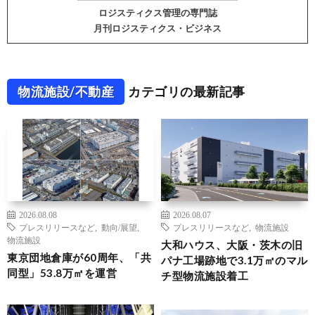
ロジスティクス管理の専門誌
月刊ロジスティクス・ビジネス
物流施設/不動産
カテゴリの最新記事
2026.08.08
2026.08.07
プレスリリースなど
,
動向/展望
,
プレスリリースなど
,
物流施設
物流施設
大和ハウス、大阪・茨木の旧
東京団地倉庫が60周年、「共
パナ工場跡地で3.1万㎡のマル
同型」53.8万㎡を運営
チ型物流施設着工