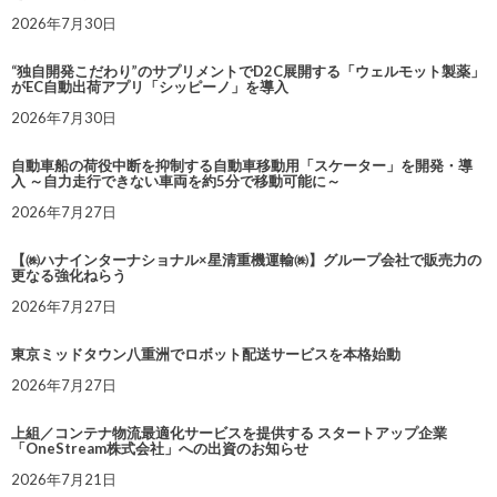
2026年7月30日
“独自開発こだわり”のサプリメントでD2C展開する「ウェルモット製薬」
がEC自動出荷アプリ「シッピーノ」を導入
2026年7月30日
自動車船の荷役中断を抑制する自動車移動用「スケーター」を開発・導
入 ～自力走行できない車両を約5分で移動可能に～
2026年7月27日
【㈱ハナインターナショナル×星清重機運輸㈱】グループ会社で販売力の
更なる強化ねらう
2026年7月27日
東京ミッドタウン八重洲でロボット配送サービスを本格始動
2026年7月27日
上組／コンテナ物流最適化サービスを提供する スタートアップ企業
「OneStream株式会社」への出資のお知らせ
2026年7月21日