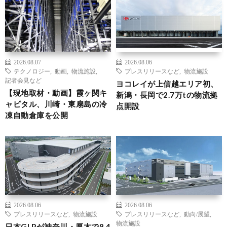
2026.08.07
2026.08.06
テクノロジー
,
動画
,
物流施設
,
プレスリリースなど
,
物流施設
記者会見など
ヨコレイが上信越エリア初、
【現地取材・動画】霞ヶ関キ
新潟・長岡で2.7万tの物流拠
ャピタル、川崎・東扇島の冷
点開設
凍自動倉庫を公開
2026.08.06
2026.08.06
プレスリリースなど
,
物流施設
プレスリリースなど
,
動向/展望
,
物流施設
日本GLPが神奈川・厚木で8.4