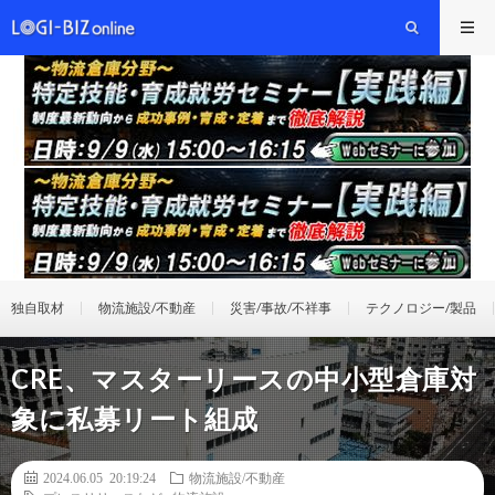
独自取材
物流施設/不動産
災害/事故/不祥事
テクノロジー/製品
CRE、マスターリースの中小型倉庫対
象に私募リート組成
2024.06.05 20:19:24
物流施設/不動産