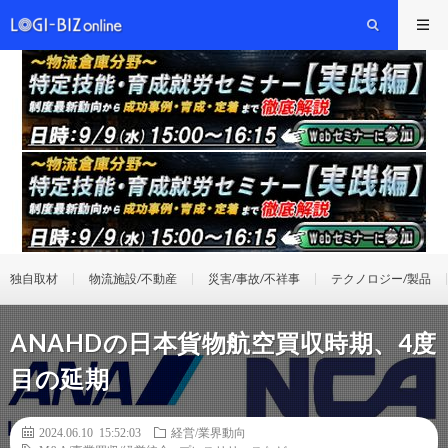
独自取材
物流施設/不動産
災害/事故/不祥事
テクノロジー/製品
ANAHDの日本貨物航空買収時期、4度
目の延期
2024.06.10 15:52:03
経営/業界動向