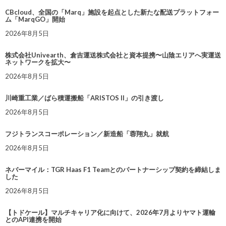
CBcloud、全国の「Marq」施設を起点とした新たな配送プラットフォー
ム「MarqGO」開始
2026年8月5日
株式会社Univearth、倉吉運送株式会社と資本提携〜山陰エリアへ実運送
ネットワークを拡大〜
2026年8月5日
川崎重工業／ばら積運搬船「ARISTOS II」の引き渡し
2026年8月5日
フジトランスコーポレーション／新造船「蓉翔丸」就航
2026年8月5日
ネバーマイル：TGR Haas F1 Teamとのパートナーシップ契約を締結しま
した
2026年8月5日
【トドケール】マルチキャリア化に向けて、2026年7月よりヤマト運輸
とのAPI連携を開始