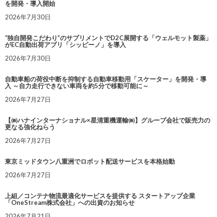
を開発・導入開始
2026年7月30日
“独自開発こだわり”のサプリメントでD2C展開する「ウェルモット製薬」
がEC自動出荷アプリ「シッピーノ」を導入
2026年7月30日
自動車船の荷役中断を抑制する自動車移動用「スケーター」を開発・導
入 ～自力走行できない車両を約5分で移動可能に～
2026年7月27日
【㈱ハナインターナショナル×星清重機運輸㈱】グループ会社で販売力の
更なる強化ねらう
2026年7月27日
東京ミッドタウン八重洲でロボット配送サービスを本格始動
2026年7月27日
上組／コンテナ物流最適化サービスを提供する スタートアップ企業
「OneStream株式会社」への出資のお知らせ
2026年7月21日