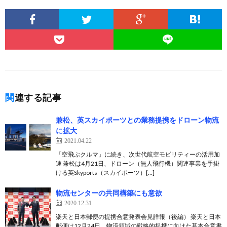
関連する記事
兼松、英スカイポーツとの業務提携をドローン物流
に拡大
2021.04.22
「空飛ぶクルマ」に続き、次世代航空モビリティーの活用加
速 兼松は4月21日、ドローン（無人飛行機）関連事業を手掛
ける英Skyports（スカイポーツ）[…]
物流センターの共同構築にも意欲
2020.12.31
楽天と日本郵便の提携合意発表会見詳報（後編） 楽天と日本
郵便は12月24日、物流領域の戦略的提携に向けた基本合意書