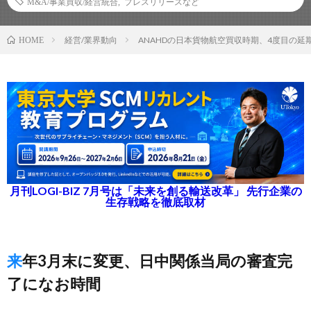
M&A/事業買収/経営統合
,
プレスリリースなど
経営/業界動向
ANAHDの日本貨物航空買収時期、4度目の延
HOME
月刊LOGI-BIZ 7月号は「未来を創る輸送改革」 先行企業の
生存戦略を徹底取材
来年3月末に変更、日中関係当局の審査完
了になお時間