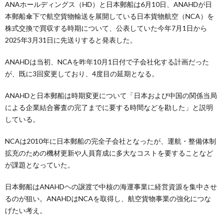
ANAホールディングス（HD）と日本郵船は6月10日、ANAHDが日
本郵船傘下で航空貨物輸送を展開している日本貨物航空（NCA）を
株式交換で買収する時期について、公表していた今年7月1日から
2025年3月31日に先送りすると発表した。
ANAHDは当初、NCAを昨年10月1日付で子会社化する計画だった
が、既に3回変更しており、4度目の延期となる。
ANAHDと日本郵船は時期変更について「日本および中国の関係当局
による企業結合審査の完了までに要する時間などを勘した」と説明
している。
NCAは2010年に日本郵船の完全子会社となったが、運航・整備体制
拡充のための機材更新や人員育成に多大なコストを要することなど
が課題となっていた。
日本郵船はANAHDヘの譲渡で中核の海運事業に経営資源を集中させ
るのが狙い。ANAHDはNCAを取得し、航空貨物事業の強化につな
げたい考え。