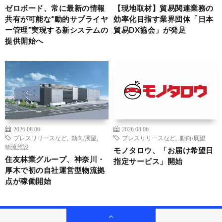
ゼロボード、常に最新の情報
【現地取材】貿易関連業務の
共有が可能な“動的サプライヤ
効率化目指す業界団体「日本
ー管理”実現する新システムの
貿易DX協会」が発足
提供開始へ
2026.08.06
2026.08.06
プレスリリースなど
,
動向/展望
,
プレスリリースなど
,
動向/展望
物流施設
モノタロウ、「お届け希望日
住友林業グループ、神奈川・
指定サービス」開始
厚木で初の自社運営型物流拠
点が稼働開始