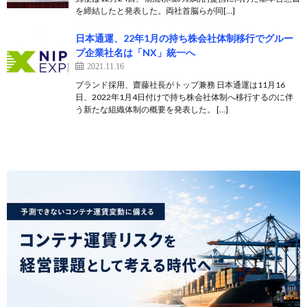
を締結したと発表した。両社首脳らが同[…]
日本通運、22年1月の持ち株会社体制移行でグルー
プ企業社名は「NX」統一へ
2021.11.16
ブランド採用、齋藤社長がトップ兼務 日本通運は11月16
日、2022年1月4日付けで持ち株会社体制へ移行するのに伴
う新たな組織体制の概要を発表した。 […]