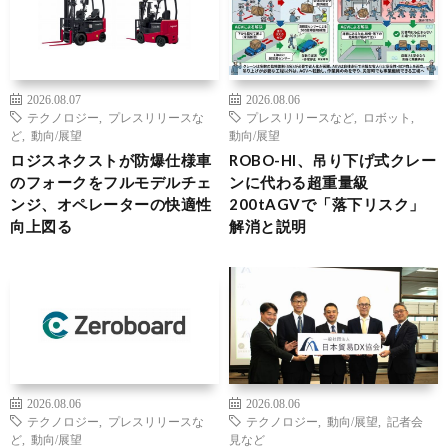
2026.08.07
2026.08.06
テクノロジー
,
プレスリリースな
プレスリリースなど
,
ロボット
,
ど
,
動向/展望
動向/展望
ロジスネクストが防爆仕様車
ROBO-HI、吊り下げ式クレー
のフォークをフルモデルチェ
ンに代わる超重量級
ンジ、オペレーターの快適性
200tAGVで「落下リスク」
向上図る
解消と説明
2026.08.06
2026.08.06
テクノロジー
,
プレスリリースな
テクノロジー
,
動向/展望
,
記者会
ど
,
動向/展望
見など