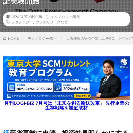
証実験開始
2024.04.27 06:00:38
テクノロジー/製品
テクノロジー
,
プレスリリースなど
テクノロジー/製品
大阪地盤の物流企業ハルテGC、ウイン
HOME
月刊LOGI-BIZ 7月号は「未来を創る輸送改革」 先行企業の
生存戦略を徹底取材
経産省事業に申請、投資効果明らかにする