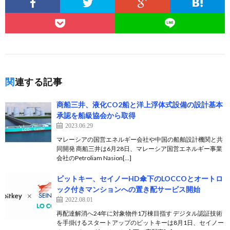
関連する記事
商船三井、液化CO2船と洋上浮体式設備の設計基本
承認を船級協会から取得
2023.06.29
マレーシアの国営エネルギー会社や中国の船舶設計機関と共
同開発 商船三井は6月28日、マレーシア国営エネルギー事業
会社のPetroliam Nasion[…]
ビットキー、セイノーHD傘下のLOCCOとオートロ
ック付きマンションへの置き配サービス開始
2022.08.01
再配達解消へ24年に対象物件1万棟目指す デジタル認証技術
を手掛けるスタートアップのビットキーは8月1日、セイノー