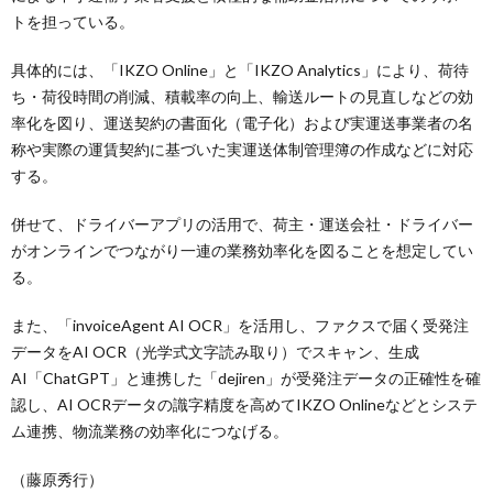
トを担っている。
具体的には、「IKZO Online」と「IKZO Analytics」により、荷待
ち・荷役時間の削減、積載率の向上、輸送ルートの見直しなどの効
率化を図り、運送契約の書面化（電子化）および実運送事業者の名
称や実際の運賃契約に基づいた実運送体制管理簿の作成などに対応
する。
併せて、ドライバーアプリの活用で、荷主・運送会社・ドライバー
がオンラインでつながり一連の業務効率化を図ることを想定してい
る。
また、「invoiceAgent AI OCR」を活用し、ファクスで届く受発注
データをAI OCR（光学式文字読み取り）でスキャン、生成
AI「ChatGPT」と連携した「dejiren」が受発注データの正確性を確
認し、AI OCRデータの識字精度を高めてIKZO Onlineなどとシステ
ム連携、物流業務の効率化につなげる。
（藤原秀行）