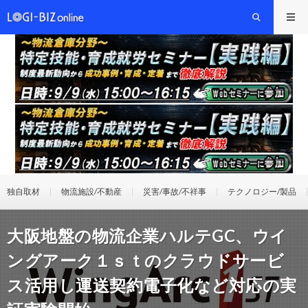
独自取材
物流施設/不動産
災害/事故/不祥事
テクノロジー/製品
大阪地盤の物流企業ハルテGC、ウイ
ングアーク１ｓｔのクラウドサービ
ス活用し運送契約電子化など対応の実