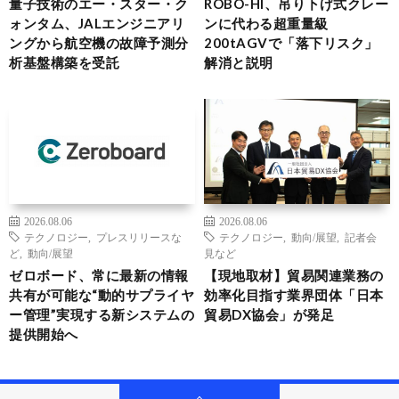
量子技術のエー・スター・ク
ROBO-HI、吊り下げ式クレー
ォンタム、JALエンジニアリ
ンに代わる超重量級
ングから航空機の故障予測分
200tAGVで「落下リスク」
析基盤構築を受託
解消と説明
2026.08.06
2026.08.06
テクノロジー
,
プレスリリースな
テクノロジー
,
動向/展望
,
記者会
ど
,
動向/展望
見など
ゼロボード、常に最新の情報
【現地取材】貿易関連業務の
共有が可能な“動的サプライヤ
効率化目指す業界団体「日本
ー管理”実現する新システムの
貿易DX協会」が発足
提供開始へ