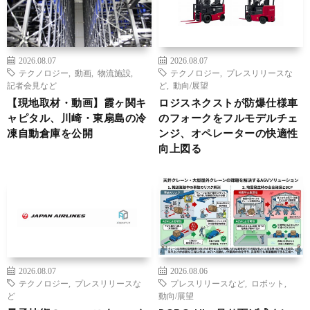
2026.08.07
2026.08.07
テクノロジー
,
動画
,
物流施設
,
テクノロジー
,
プレスリリースな
記者会見など
ど
,
動向/展望
【現地取材・動画】霞ヶ関キ
ロジスネクストが防爆仕様車
ャピタル、川崎・東扇島の冷
のフォークをフルモデルチェ
凍自動倉庫を公開
ンジ、オペレーターの快適性
向上図る
2026.08.07
2026.08.06
テクノロジー
,
プレスリリースな
プレスリリースなど
,
ロボット
,
ど
動向/展望