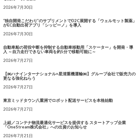
2026年7月30日
“独自開発こだわり”のサプリメントでD2C展開する「ウェルモット製薬」
がEC自動出荷アプリ「シッピーノ」を導入
2026年7月30日
自動車船の荷役中断を抑制する自動車移動用「スケーター」を開発・導
入 ～自力走行できない車両を約5分で移動可能に～
2026年7月27日
【㈱ハナインターナショナル×星清重機運輸㈱】グループ会社で販売力の
更なる強化ねらう
2026年7月27日
東京ミッドタウン八重洲でロボット配送サービスを本格始動
2026年7月27日
上組／コンテナ物流最適化サービスを提供する スタートアップ企業
「OneStream株式会社」への出資のお知らせ
2026年7月21日