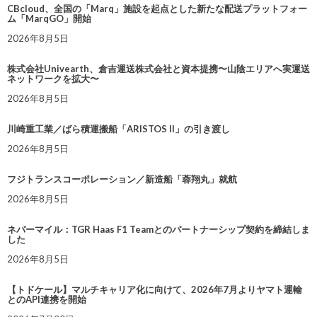
CBcloud、全国の「Marq」施設を起点とした新たな配送プラットフォー
ム「MarqGO」開始
2026年8月5日
株式会社Univearth、倉吉運送株式会社と資本提携〜山陰エリアへ実運送
ネットワークを拡大〜
2026年8月5日
川崎重工業／ばら積運搬船「ARISTOS II」の引き渡し
2026年8月5日
フジトランスコーポレーション／新造船「蓉翔丸」就航
2026年8月5日
ネバーマイル：TGR Haas F1 Teamとのパートナーシップ契約を締結しま
した
2026年8月5日
【トドケール】マルチキャリア化に向けて、2026年7月よりヤマト運輸
とのAPI連携を開始