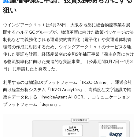
狙い
ウイングアーク１ｓｔは4月26日、大阪を地盤に総合物流事業を展
開するハルテGCグループが、物流革新に向けた政策パッケージの法
制化などで義務化される運送契約書面化（電子化）や実運送体制管
理簿の作成に対応するため、ウイングアーク１ｓｔのサービスを駆
使した実証を計画、経済産業省の令和5年補正事業「荷主企業におけ
る物流効率化に向けた先進的な実証事業」（公募期間3月7日～4月3
日） に申請したと発表した。
利用するのは物流DXプラットフォーム「IKZO Online」、運送会社
向け経営分析システム「IKZO Analytics」、高精度な文字認識で帳
票をデータ化する「invoiceAgent AI OCR」、コミュニケーション
プラットフォーム「dejiren」。