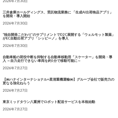
2026年7月30日
三井倉庫ホールディングス、受託物流業務に 「生成AI出荷検品アプリ」
を開発・導入開始
2026年7月30日
“独自開発こだわり”のサプリメントでD2C展開する「ウェルモット製薬」
がEC自動出荷アプリ「シッピーノ」を導入
2026年7月30日
自動車船の荷役中断を抑制する自動車移動用「スケーター」を開発・導
入 ～自力走行できない車両を約5分で移動可能に～
2026年7月27日
【㈱ハナインターナショナル×星清重機運輸㈱】グループ会社で販売力の
更なる強化ねらう
2026年7月27日
東京ミッドタウン八重洲でロボット配送サービスを本格始動
2026年7月27日