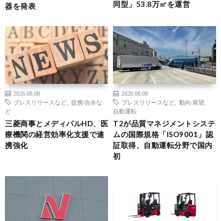
同型」53.8万㎡を運営
器を発表
2026.08.08
2026.08.08
プレスリリースなど
,
提携/合弁な
プレスリリースなど
,
動向/展望
,
ど
自動運転
三菱商事とメディパルHD、医
T2が品質マネジメントシステ
療機関の経営効率化支援で連
ムの国際規格「ISO9001」認
携強化
証取得、自動運転分野で国内
初