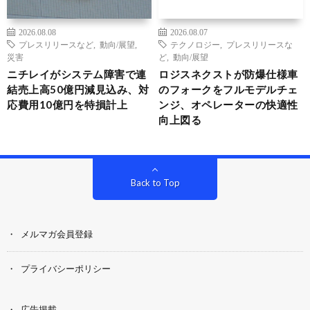
2026.08.08
2026.08.07
プレスリリースなど
,
動向/展望
,
テクノロジー
,
プレスリリースな
災害
ど
,
動向/展望
ニチレイがシステム障害で連
ロジスネクストが防爆仕様車
結売上高50億円減見込み、対
のフォークをフルモデルチェ
応費用10億円を特損計上
ンジ、オペレーターの快適性
向上図る
Back to Top
メルマガ会員登録
プライバシーポリシー
広告掲載