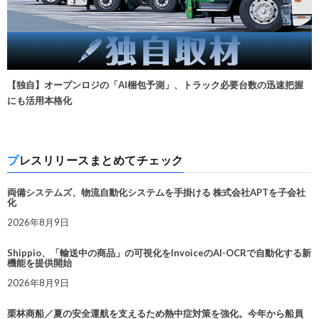
【独自】オープンロジの「AI梱包予測」、トラック必要台数の迅速把握
にも活用本格化
プレスリリースまとめてチェック
両備システムズ、物流自動化システムを手掛ける 株式会社APTを子会社
化
2026年8月9日
Shippio、「輸送中の商品」の可視化をInvoiceのAI-OCRで自動化する新
機能を提供開始
2026年8月9日
栗林商船／夏の安全運航を支えるため熱中症対策を強化。今年から船員