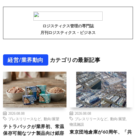
ロジスティクス管理の専門誌
月刊ロジスティクス・ビジネス
経営/業界動向
カテゴリの最新記事
2026.08.08
2026.08.08
プレスリリースなど
,
動向/展望
プレスリリースなど
,
動向/展望
,
物流施設
テトラパックが業界初、常温
東京団地倉庫が60周年、「共
保存可能なツナ製品向け紙容