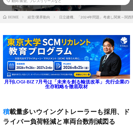
動向/展望
,
プレスリリースなど
経営/業界動向
日立建機、「2024年問題」考慮し関東～関
HOME
月刊LOGI-BIZ 7月号は「未来を創る輸送改革」 先行企業の
生存戦略を徹底取材
積載量多いウイングトレーラーも採用、ド
ライバー負荷軽減と車両台数削減図る