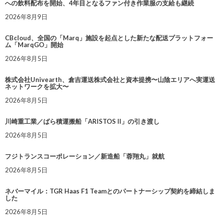
への飲料配布を開始、4年目となるファン付き作業服の支給も継続
2026年8月9日
CBcloud、全国の「Marq」施設を起点とした新たな配送プラットフォー
ム「MarqGO」開始
2026年8月5日
株式会社Univearth、倉吉運送株式会社と資本提携〜山陰エリアへ実運送
ネットワークを拡大〜
2026年8月5日
川崎重工業／ばら積運搬船「ARISTOS II」の引き渡し
2026年8月5日
フジトランスコーポレーション／新造船「蓉翔丸」就航
2026年8月5日
ネバーマイル：TGR Haas F1 Teamとのパートナーシップ契約を締結しま
した
2026年8月5日