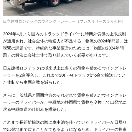
日立建機ロジテックのウイングトレーラー（プレスリリースより引用）
2024年4月より国内のトラックドライバーに時間外労働の上限規制
が適用され、社会全体の輸送力が不足する「物流の2024年問題」は
喫緊の課題です。持続的な事業運営のためには「物流の2024年問
題」の解決に会社全体で取り組んでいく必要があります。
日立建機ロジテックは従来以上に多くの荷物を積めるウイングトレ
ーラーを2台導入し、これまで10t・4tトラック計6台で輸送してい
た体制から車両台数を減らした。
さらに、茨城県と関西地方のそれぞれで貨物を積んだウイングトレ
ーラーのドライバーが、中継地の静岡県で貨物を交換して出発地に
戻る中継輸送の仕組みを構築した。
これまで長距離輸送の際に車中泊を伴っていたドライバーが日帰り
で出発地まで戻ることができるようになるため、ドライバーの拘束