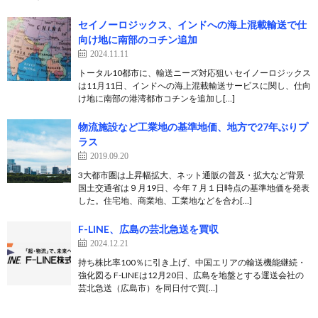
セイノーロジックス、インドへの海上混載輸送で仕
向け地に南部のコチン追加
2024.11.11
トータル10都市に、輸送ニーズ対応狙い セイノーロジックス
は11月11日、インドへの海上混載輸送サービスに関し、仕向
け地に南部の港湾都市コチンを追加し[…]
物流施設など工業地の基準地価、地方で27年ぶりプ
ラス
2019.09.20
3大都市圏は上昇幅拡大、ネット通販の普及・拡大など背景
国土交通省は９月19日、今年７月１日時点の基準地価を発表
した。住宅地、商業地、工業地などを合わ[…]
F-LINE、広島の芸北急送を買収
2024.12.21
持ち株比率100％に引き上げ、中国エリアの輸送機能継続・
強化図る F-LINEは12月20日、広島を地盤とする運送会社の
芸北急送（広島市）を同日付で買[…]