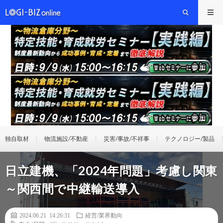
独自取材
物流施設/不動産
災害/事故/不祥事
テクノロジー/製品
日立建機、「2024年問題」考慮し関東
～関西間で中継輸送導入
2024.06.21 14:26:31
経営/業界動向