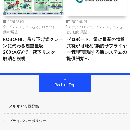
2026.08.06
2026.08.06
プレスリリースなど
,
ロボット
,
テクノロジー
,
プレスリリースな
動向/展望
ど
,
動向/展望
ROBO-HI、吊り下げ式クレー
ゼロボード、常に最新の情報
ンに代わる超重量級
共有が可能な“動的サプライヤ
200tAGVで「落下リスク」
ー管理”実現する新システムの
解消と説明
提供開始へ
Back to Top
メルマガ会員登録
プライバシーポリシー