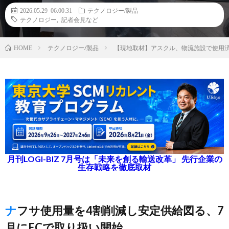
2026.05.29 06:00:31
テクノロジー/製品
テクノロジー
,
記者会見など
テクノロジー/製品
【現地取材】アスクル、物流施設で使用
HOME
月刊LOGI-BIZ 7月号は「未来を創る輸送改革」 先行企業の
生存戦略を徹底取材
ナフサ使用量を4割削減し安定供給図る、7
月にECで取り扱い開始