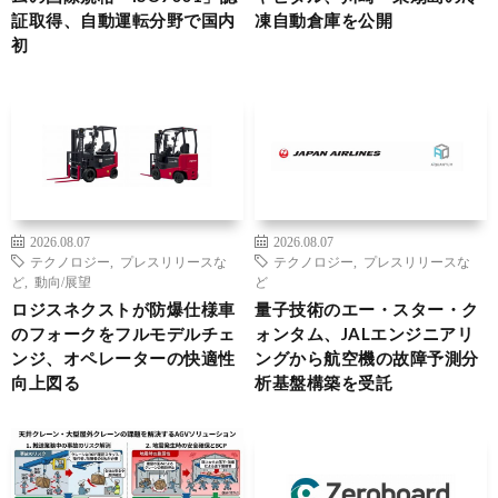
証取得、自動運転分野で国内
凍自動倉庫を公開
初
2026.08.07
2026.08.07
テクノロジー
,
プレスリリースな
テクノロジー
,
プレスリリースな
ど
,
動向/展望
ど
ロジスネクストが防爆仕様車
量子技術のエー・スター・ク
のフォークをフルモデルチェ
ォンタム、JALエンジニアリ
ンジ、オペレーターの快適性
ングから航空機の故障予測分
向上図る
析基盤構築を受託