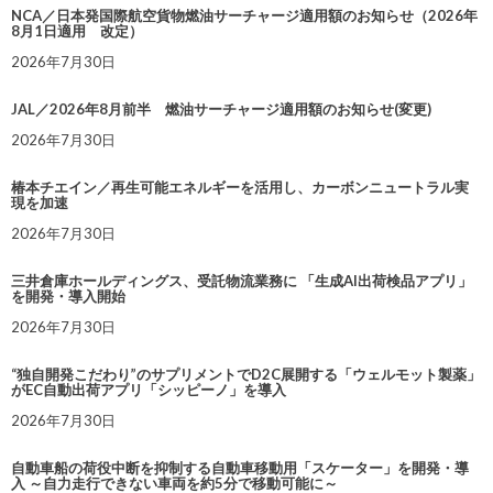
NCA／日本発国際航空貨物燃油サーチャージ適用額のお知らせ（2026年
8月1日適用 改定）
2026年7月30日
JAL／2026年8月前半 燃油サーチャージ適用額のお知らせ(変更)
2026年7月30日
椿本チエイン／再生可能エネルギーを活用し、カーボンニュートラル実
現を加速
2026年7月30日
三井倉庫ホールディングス、受託物流業務に 「生成AI出荷検品アプリ」
を開発・導入開始
2026年7月30日
“独自開発こだわり”のサプリメントでD2C展開する「ウェルモット製薬」
がEC自動出荷アプリ「シッピーノ」を導入
2026年7月30日
自動車船の荷役中断を抑制する自動車移動用「スケーター」を開発・導
入 ～自力走行できない車両を約5分で移動可能に～