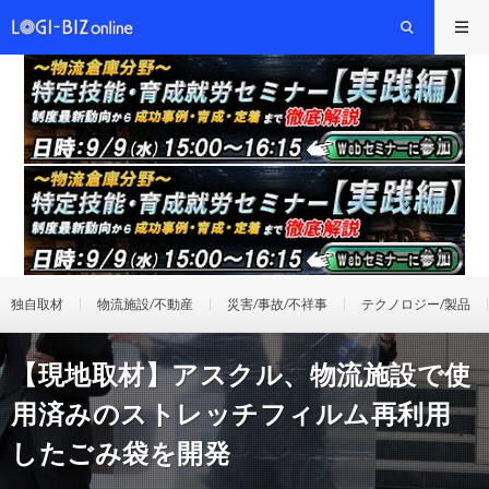
独自取材
物流施設/不動産
災害/事故/不祥事
テクノロジー/製品
【現地取材】アスクル、物流施設で使
用済みのストレッチフィルム再利用
したごみ袋を開発