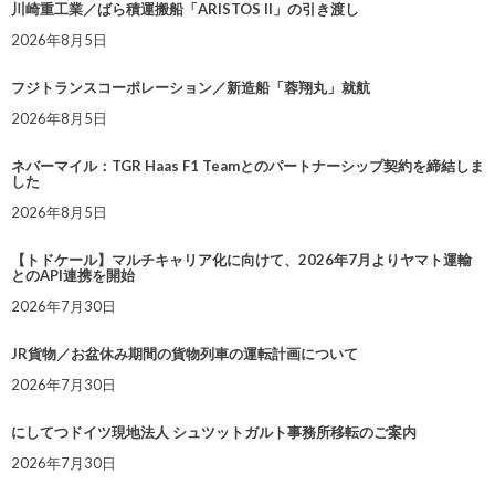
川崎重工業／ばら積運搬船「ARISTOS II」の引き渡し
2026年8月5日
フジトランスコーポレーション／新造船「蓉翔丸」就航
2026年8月5日
ネバーマイル：TGR Haas F1 Teamとのパートナーシップ契約を締結しま
した
2026年8月5日
【トドケール】マルチキャリア化に向けて、2026年7月よりヤマト運輸
とのAPI連携を開始
2026年7月30日
JR貨物／お盆休み期間の貨物列車の運転計画について
2026年7月30日
にしてつドイツ現地法人 シュツットガルト事務所移転のご案内
2026年7月30日