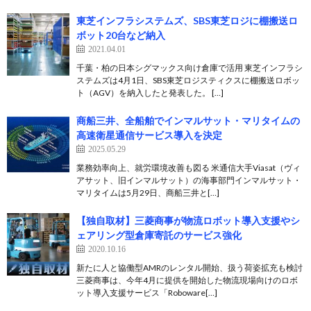
東芝インフラシステムズ、SBS東芝ロジに棚搬送ロ
ボット20台など納入
2021.04.01
千葉・柏の日本シグマックス向け倉庫で活用 東芝インフラシ
ステムズは4月1日、SBS東芝ロジスティクスに棚搬送ロボッ
ト（AGV）を納入したと発表した。 […]
商船三井、全船舶でインマルサット・マリタイムの
高速衛星通信サービス導入を決定
2025.05.29
業務効率向上、就労環境改善も図る 米通信大手Viasat（ヴィ
アサット、旧インマルサット）の海事部門インマルサット・
マリタイムは5月29日、商船三井と[…]
【独自取材】三菱商事が物流ロボット導入支援やシ
ェアリング型倉庫寄託のサービス強化
2020.10.16
新たに人と協働型AMRのレンタル開始、扱う荷姿拡充も検討
三菱商事は、今年4月に提供を開始した物流現場向けのロボ
ット導入支援サービス「Roboware[…]