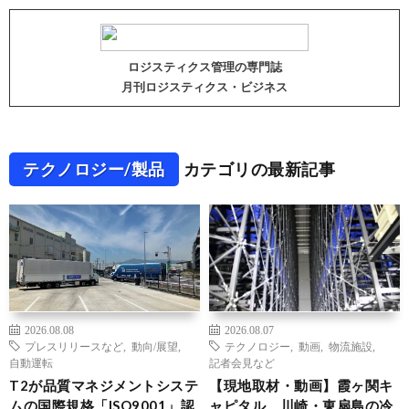
ロジスティクス管理の専門誌
月刊ロジスティクス・ビジネス
テクノロジー/製品
カテゴリの最新記事
2026.08.08
2026.08.07
プレスリリースなど
,
動向/展望
,
テクノロジー
,
動画
,
物流施設
,
自動運転
記者会見など
T2が品質マネジメントシステ
【現地取材・動画】霞ヶ関キ
ムの国際規格「ISO9001」認
ャピタル、川崎・東扇島の冷