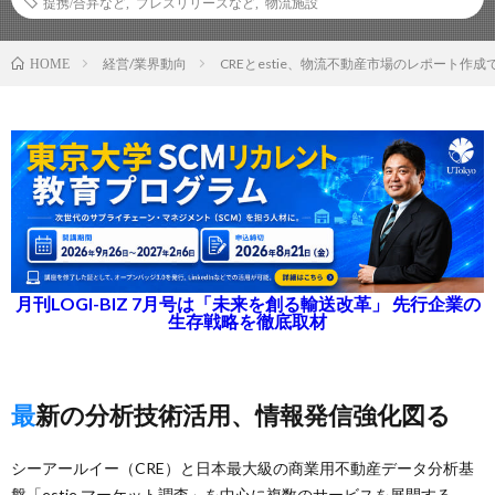
提携/合弁など
,
プレスリリースなど
,
物流施設
経営/業界動向
CREとestie、物流不動産市場のレポート作成
HOME
月刊LOGI-BIZ 7月号は「未来を創る輸送改革」 先行企業の
生存戦略を徹底取材
最新の分析技術活用、情報発信強化図る
シーアールイー（CRE）と日本最大級の商業用不動産データ分析基
盤「estie マーケット調査」を中心に複数のサービスを展開する