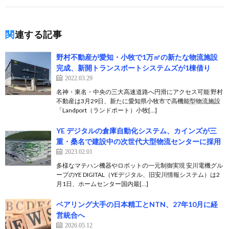
関連する記事
野村不動産が愛知・小牧で1万㎡の新たな物流施設
完成、新開トランスポートシステムズが1棟借り
2022.03.29
名神・東名・中央の三大高速道路へ円滑にアクセス可能 野村
不動産は3月29日、新たに愛知県小牧市で高機能型物流施設
「Landport（ランドポート）小牧[…]
YE デジタルの倉庫自動化システム、カインズが三
重・桑名で建設中の次世代大型物流センターに採用
2023.02.01
多様なマテハン機器やロボットの一元制御実現 安川電機グル
ープのYE DIGITAL（YEデジタル、旧安川情報システム）は2
月1日、ホームセンター国内最[…]
ベアリング大手の日本精工とNTN、27年10月に経
営統合へ
2026.05.12