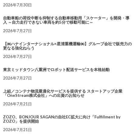
2026年7月30日
自動車船の荷役中断を抑制する自動車移動用「スケーター」を開発・導
入 ～自力走行できない車両を約5分で移動可能に～
2026年7月27日
【㈱ハナインターナショナル×星清重機運輸㈱】グループ会社で販売力の
更なる強化ねらう
2026年7月27日
東京ミッドタウン八重洲でロボット配送サービスを本格始動
2026年7月27日
上組／コンテナ物流最適化サービスを提供する スタートアップ企業
「OneStream株式会社」への出資のお知らせ
2026年7月21日
ZOZO、BONJOUR SAGANの自社EC拡大に向け「Fulfillment by
ZOZO」を提供開始
2026年7月21日