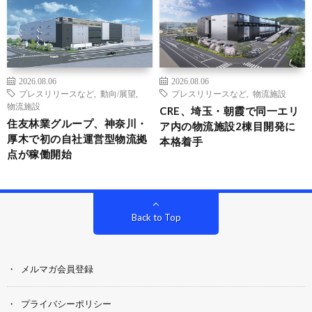
2026.08.06
2026.08.06
プレスリリースなど
,
動向/展望
,
プレスリリースなど
,
物流施設
物流施設
CRE、埼玉・朝霞で同一エリ
住友林業グループ、神奈川・
ア内の物流施設2棟目開発に
厚木で初の自社運営型物流拠
本格着手
点が稼働開始
Back to Top
メルマガ会員登録
プライバシーポリシー