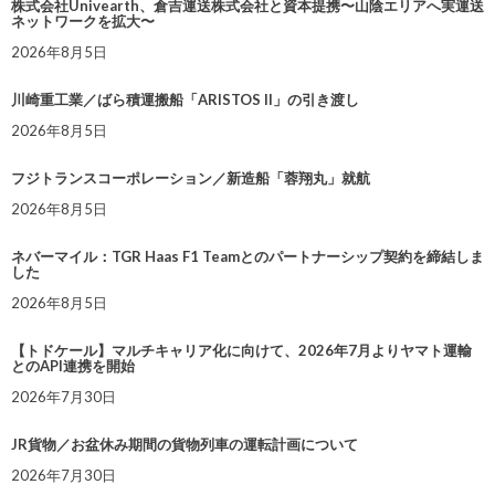
株式会社Univearth、倉吉運送株式会社と資本提携〜山陰エリアへ実運送
ネットワークを拡大〜
2026年8月5日
川崎重工業／ばら積運搬船「ARISTOS II」の引き渡し
2026年8月5日
フジトランスコーポレーション／新造船「蓉翔丸」就航
2026年8月5日
ネバーマイル：TGR Haas F1 Teamとのパートナーシップ契約を締結しま
した
2026年8月5日
【トドケール】マルチキャリア化に向けて、2026年7月よりヤマト運輸
とのAPI連携を開始
2026年7月30日
JR貨物／お盆休み期間の貨物列車の運転計画について
2026年7月30日