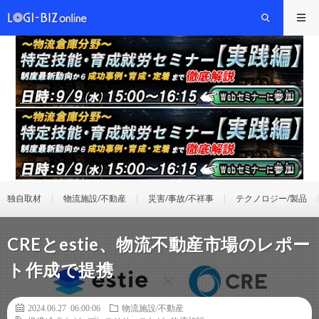
独自取材
物流施設/不動産
災害/事故/不祥事
テクノロジー/製品
CREとestie、物流不動産市場のレポー
ト作成で提携
2024.06.27 06:00:06
物流施設/不動産