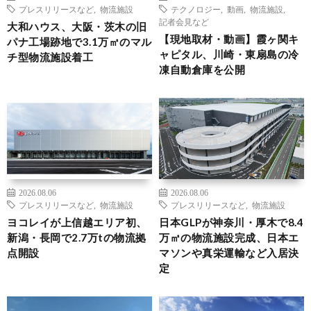
プレスリリースなど
,
物流施設
テクノロジー
,
動画
,
物流施設
,
記者会見など
大和ハウス、大阪・茨木の旧
【現地取材・動画】霞ヶ関キ
パナ工場跡地で3.1万㎡のマル
ャピタル、川崎・東扇島の冷
チ型物流施設着工
凍自動倉庫を公開
2026.08.06
2026.08.06
プレスリリースなど
,
物流施設
プレスリリースなど
,
物流施設
ヨコレイが上信越エリア初、
日本GLPが神奈川・厚木で8.4
新潟・長岡で2.7万tの物流拠
万㎡の物流施設完成、日本エ
点開設
マソンや真栄運輸など入居決
定