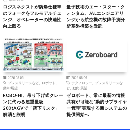
ロジスネクストが防爆仕様車
量子技術のエー・スター・ク
のフォークをフルモデルチェ
ォンタム、JALエンジニアリ
ンジ、オペレーターの快適性
ングから航空機の故障予測分
向上図る
析基盤構築を受託
2026.08.06
2026.08.06
プレスリリースなど
,
ロボット
,
テクノロジー
,
プレスリリースな
動向/展望
ど
,
動向/展望
ROBO-HI、吊り下げ式クレー
ゼロボード、常に最新の情報
ンに代わる超重量級
共有が可能な“動的サプライヤ
200tAGVで「落下リスク」
ー管理”実現する新システムの
解消と説明
提供開始へ