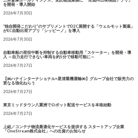
三井倉庫ホールディングス、受託物流業務に 「生成AI出荷検品アプリ」
を開発・導入開始
2026年7月30日
“独自開発こだわり”のサプリメントでD2C展開する「ウェルモット製薬」
がEC自動出荷アプリ「シッピーノ」を導入
2026年7月30日
自動車船の荷役中断を抑制する自動車移動用「スケーター」を開発・導
入 ～自力走行できない車両を約5分で移動可能に～
2026年7月27日
【㈱ハナインターナショナル×星清重機運輸㈱】グループ会社で販売力の
更なる強化ねらう
2026年7月27日
東京ミッドタウン八重洲でロボット配送サービスを本格始動
2026年7月27日
上組／コンテナ物流最適化サービスを提供する スタートアップ企業
「OneStream株式会社」への出資のお知らせ