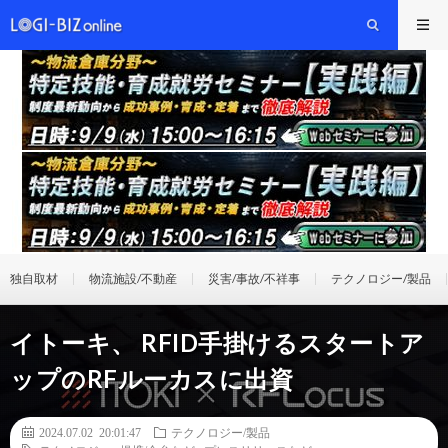
独自取材
物流施設/不動産
災害/事故/不祥事
テクノロジー/製品
イトーキ、 RFID手掛けるスタートア
ップのRFルーカスに出資
2024.07.02 20:01:47
テクノロジー/製品