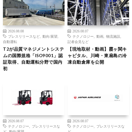
2026.08.08
2026.08.07
プレスリリースなど
,
動向/展望
,
テクノロジー
,
動画
,
物流施設
,
自動運転
記者会見など
T2が品質マネジメントシステ
【現地取材・動画】霞ヶ関キ
ムの国際規格「ISO9001」認
ャピタル、川崎・東扇島の冷
証取得、自動運転分野で国内
凍自動倉庫を公開
初
2026.08.07
2026.08.07
テクノロジー
,
プレスリリースな
テクノロジー
,
プレスリリースな
ど
,
動向/展望
ど