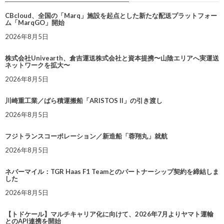
CBcloud、全国の「Marq」施設を起点とした新たな配送プラットフォー
ム「MarqGO」開始
2026年8月5日
株式会社Univearth、倉吉運送株式会社と資本提携〜山陰エリアへ実運送
ネットワークを拡大〜
2026年8月5日
川崎重工業／ばら積運搬船「ARISTOS II」の引き渡し
2026年8月5日
フジトランスコーポレーション／新造船「蓉翔丸」就航
2026年8月5日
ネバーマイル：TGR Haas F1 Teamとのパートナーシップ契約を締結しま
した
2026年8月5日
【トドケール】マルチキャリア化に向けて、2026年7月よりヤマト運輸
とのAPI連携を開始