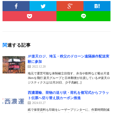
関連する記事
JP楽天ロジ、埼玉・秩父のドローン遠隔操作配送実
験に参加
2022.12.20
地元で運営可能な体制確立目指す、弁当や飲料など載せ片道
3kmを飛行 楽天グループと日本郵便が出資しているJP楽天ロ
ジスティクスは12月20日、少子高齢[…]
西濃運輸、荷物の送り状・荷札を複写式からフラッ
ト伝票へ切り替え脱カーボン推進
2024.03.27
紙で保管資料も印刷をレーザープリンターに、作業時間削減