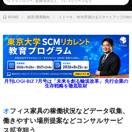
テクノロジー
,
提携/合弁など
,
プレスリリースなど
経営/業界動向
イトーキ、 RFID手掛けるスタートアップのR
HOME
月刊LOGI-BIZ 7月号は「未来を創る輸送改革」 先行企業の
生存戦略を徹底取材
オフィス家具の稼働状況などデータ収集、
働きやすい場所提案などコンサルサービ
ス拡充狙う