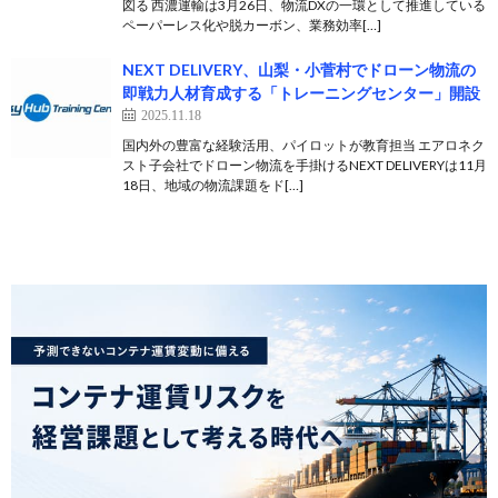
図る 西濃運輸は3月26日、物流DXの一環として推進している
ペーパーレス化や脱カーボン、業務効率[…]
NEXT DELIVERY、山梨・小菅村でドローン物流の
即戦力人材育成する「トレーニングセンター」開設
2025.11.18
国内外の豊富な経験活用、パイロットが教育担当 エアロネク
スト子会社でドローン物流を手掛けるNEXT DELIVERYは11月
18日、地域の物流課題をド[…]