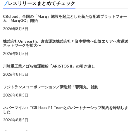
プレスリリースまとめてチェック
CBcloud、全国の「Marq」施設を起点とした新たな配送プラットフォー
ム「MarqGO」開始
2026年8月5日
株式会社Univearth、倉吉運送株式会社と資本提携〜山陰エリアへ実運送
ネットワークを拡大〜
2026年8月5日
川崎重工業／ばら積運搬船「ARISTOS II」の引き渡し
2026年8月5日
フジトランスコーポレーション／新造船「蓉翔丸」就航
2026年8月5日
ネバーマイル：TGR Haas F1 Teamとのパートナーシップ契約を締結しま
した
2026年8月5日