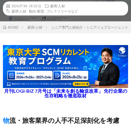
2024.07.04 18:16:32
雇用/人材
雇用/人材
,
動向/展望
,
プレスリリースなど
雇用/人材
シニア専門人材紹介・シニアジョブエージェント
HOME
月刊LOGI-BIZ 7月号は「未来を創る輸送改革」 先行企業の
生存戦略を徹底取材
物流・旅客業界の人手不足深刻化を考慮