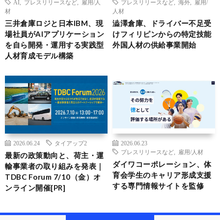
AI
,
プレスリリースなど
,
雇用/人
プレスリリースなど
,
海外
,
雇用/
材
人材
三井倉庫ロジと日本IBM、現
澁澤倉庫、ドライバー不足受
場社員がAIアプリケーション
けフィリピンからの特定技能
を自ら開発・運用する実践型
外国人材の供給事業開始
人材育成モデル構築
2026.06.24
タイアップ2
2026.06.23
プレスリリースなど
,
雇用/人材
最新の政策動向と、荷主・運
ダイワコーポレーション、体
輸事業者の取り組みを発表｜
育会学生のキャリア形成支援
TDBC Forum 7/10（金）オ
する専門情報サイトを監修
ンライン開催[PR]