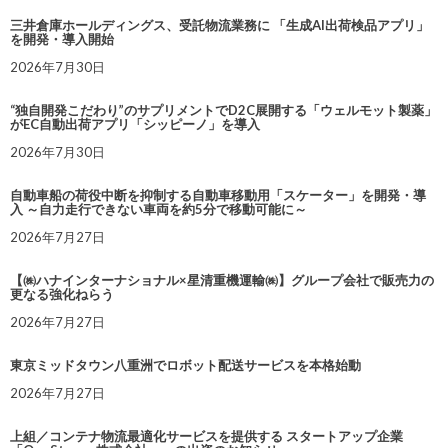
三井倉庫ホールディングス、受託物流業務に 「生成AI出荷検品アプリ」
を開発・導入開始
2026年7月30日
“独自開発こだわり”のサプリメントでD2C展開する「ウェルモット製薬」
がEC自動出荷アプリ「シッピーノ」を導入
2026年7月30日
自動車船の荷役中断を抑制する自動車移動用「スケーター」を開発・導
入 ～自力走行できない車両を約5分で移動可能に～
2026年7月27日
【㈱ハナインターナショナル×星清重機運輸㈱】グループ会社で販売力の
更なる強化ねらう
2026年7月27日
東京ミッドタウン八重洲でロボット配送サービスを本格始動
2026年7月27日
上組／コンテナ物流最適化サービスを提供する スタートアップ企業