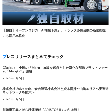
【独自】オープンロジの「AI梱包予測」、トラック必要台数の迅速把握
にも活用本格化
プレスリリースまとめてチェック
CBcloud、全国の「Marq」施設を起点とした新たな配送プラットフォー
ム「MarqGO」開始
2026年8月5日
株式会社Univearth、倉吉運送株式会社と資本提携〜山陰エリアへ実運送
ネットワークを拡大〜
2026年8月5日
川崎重工業／ばら積運搬船「ARISTOS II」の引き渡し