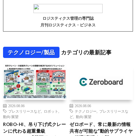
ロジスティクス管理の専門誌
月刊ロジスティクス・ビジネス
テクノロジー/製品
カテゴリの最新記事
2026.08.06
2026.08.06
プレスリリースなど
,
ロボット
,
テクノロジー
,
プレスリリースな
動向/展望
ど
,
動向/展望
ROBO-HI、吊り下げ式クレー
ゼロボード、常に最新の情報
ンに代わる超重量級
共有が可能な“動的サプライヤ