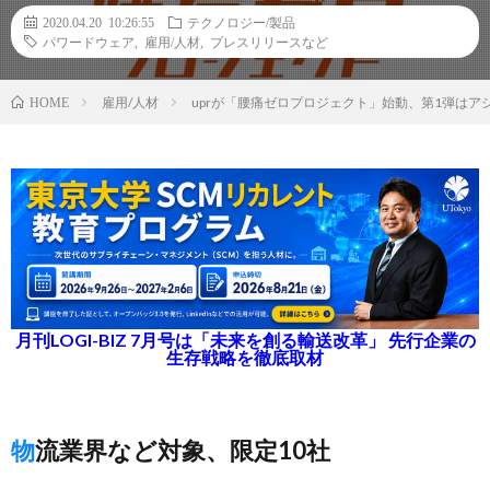
2020.04.20 10:26:55
テクノロジー/製品
パワードウェア
,
雇用/人材
,
プレスリリースなど
雇用/人材
uprが「腰痛ゼロプロジェクト」始動、第1弾はア
HOME
月刊LOGI-BIZ 7月号は「未来を創る輸送改革」 先行企業の
生存戦略を徹底取材
物流業界など対象、限定10社