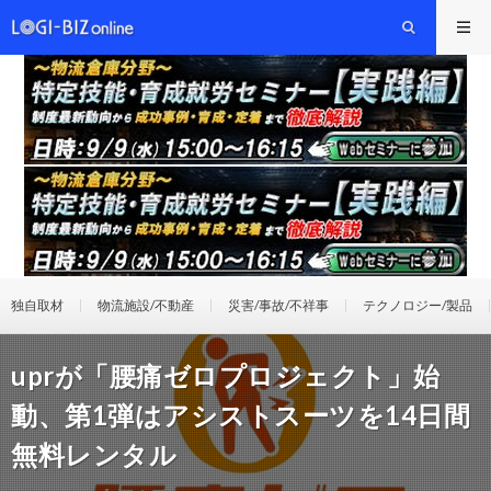
独自取材
物流施設/不動産
災害/事故/不祥事
テクノロジー/製品
uprが「腰痛ゼロプロジェクト」始
動、第1弾はアシストスーツを14日間
無料レンタル