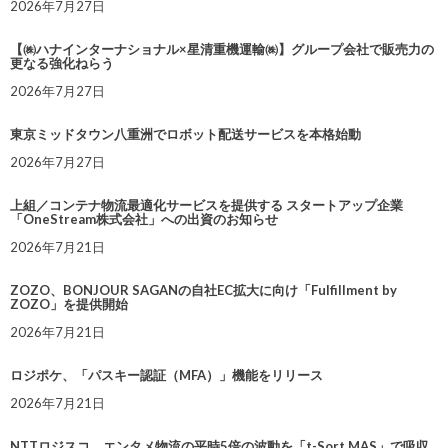
2026年7月27日
【㈱ハナインターナショナル×星清重機運輸㈱】グループ会社で販売力の
更なる強化ねらう
2026年7月27日
東京ミッドタウン八重洲でロボット配送サービスを本格始動
2026年7月27日
上組／コンテナ物流最適化サービスを提供する スタートアップ企業
「OneStream株式会社」への出資のお知らせ
2026年7月21日
ZOZO、BONJOUR SAGANの自社EC拡大に向け「Fulfillment by
ZOZO」を提供開始
2026年7月21日
ロジポケ、「パスキー認証（MFA）」機能をリリース
2026年7月21日
NTTロジスコ、エンタメ物流の平時5倍の波動を「t-Sort MAS」で吸収