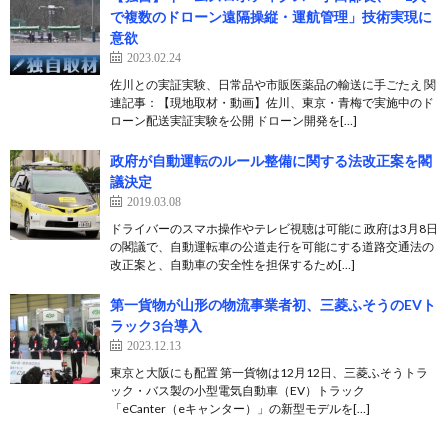
で複数のドローン遠隔操縦・運航管理」技術実現に
意欲
2023.02.24
佐川との実証実験、日常品や市販医薬品の輸送に手ごたえ 関
連記事：【現地取材・動画】佐川、東京・青梅で実施中のド
ローン配送実証実験を公開 ドローン開発を[…]
政府が自動運転のルール整備に関する法改正案を閣
議決定
2019.03.08
ドライバーのスマホ操作やテレビ視聴は可能に 政府は3月8日
の閣議で、自動運転車の公道走行を可能にする道路交通法の
改正案と、自動車の安全性を担保するため[…]
第一貨物が山形の物流事業者初、三菱ふそうのEVト
ラック3台導入
2023.12.13
東京と大阪にも配置 第一貨物は12月12日、三菱ふそうトラ
ック・バス製の小型電気自動車（EV）トラック
「eCanter（eキャンター）」の新型モデルを[…]