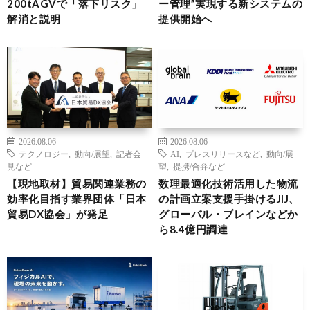
200tAGVで「落下リスク」
ー管理”実現する新システムの
解消と説明
提供開始へ
2026.08.06
2026.08.06
テクノロジー
,
動向/展望
,
記者会
AI
,
プレスリリースなど
,
動向/展
見など
望
,
提携/合弁など
【現地取材】貿易関連業務の
数理最適化技術活用した物流
効率化目指す業界団体「日本
の計画立案支援手掛けるJIJ、
貿易DX協会」が発足
グローバル・ブレインなどか
ら8.4億円調達