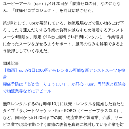
ユーピーアール（upr）は4月20日が「腰痛ゼロの日」なのにちな
み、「腰痛ゼロプロジェクト」を同日始動させた。
第1弾として、uprが展開している、物流現場などで重い物を上げ下
ろししたり運んだりする作業の負荷を減らすため装着するアシスト
スーツ4種類を、限定で10社に無料で14日間レンタルし、作業環境
に合ったスーツを探せるようサポート。腰痛の悩みを解消できるよ
う後押ししていく考えだ。
関連記事：
【動画】uprが1日1000円からレンタル可能な新アシストスーツを披
露
腰痛予防は「良姿位（りょうしい）」が肝心・upr、専門家と座談会
で物流業界などにアピール
無料レンタルするのは昨年10月に販売・レンタルを開始した新たな
タイプ「サポートジャケットEp＋ROBO（イーピープラスロボ）」
など。同日から5月20日までの間、物流業界や製造業、介護、サー
ビス業で現場作業に伴う腰痛の改善を真剣に検討している企業を対