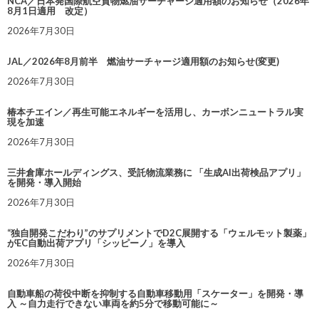
NCA／日本発国際航空貨物燃油サーチャージ適用額のお知らせ（2026年
8月1日適用 改定）
2026年7月30日
JAL／2026年8月前半 燃油サーチャージ適用額のお知らせ(変更)
2026年7月30日
椿本チエイン／再生可能エネルギーを活用し、カーボンニュートラル実
現を加速
2026年7月30日
三井倉庫ホールディングス、受託物流業務に 「生成AI出荷検品アプリ」
を開発・導入開始
2026年7月30日
“独自開発こだわり”のサプリメントでD2C展開する「ウェルモット製薬」
がEC自動出荷アプリ「シッピーノ」を導入
2026年7月30日
自動車船の荷役中断を抑制する自動車移動用「スケーター」を開発・導
入 ～自力走行できない車両を約5分で移動可能に～