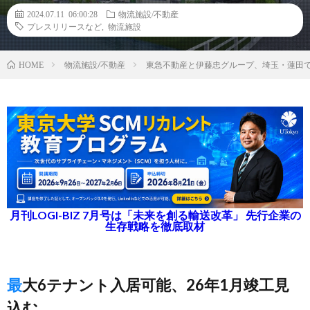
2024.07.11 06:00:28
物流施設/不動産
プレスリリースなど
,
物流施設
物流施設/不動産
東急不動産と伊藤忠グループ、埼玉・蓮田
HOME
月刊LOGI-BIZ 7月号は「未来を創る輸送改革」 先行企業の
生存戦略を徹底取材
最大6テナント入居可能、26年1月竣工見
込む