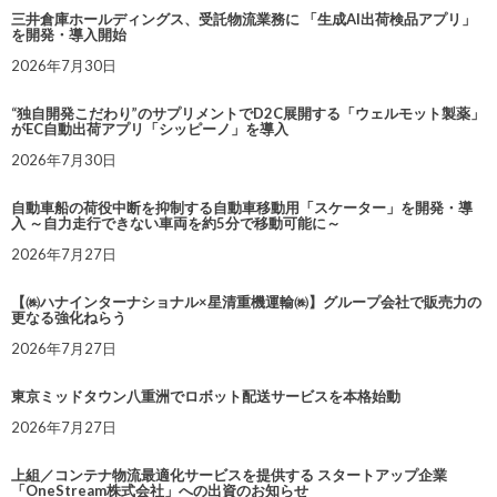
三井倉庫ホールディングス、受託物流業務に 「生成AI出荷検品アプリ」
を開発・導入開始
2026年7月30日
“独自開発こだわり”のサプリメントでD2C展開する「ウェルモット製薬」
がEC自動出荷アプリ「シッピーノ」を導入
2026年7月30日
自動車船の荷役中断を抑制する自動車移動用「スケーター」を開発・導
入 ～自力走行できない車両を約5分で移動可能に～
2026年7月27日
【㈱ハナインターナショナル×星清重機運輸㈱】グループ会社で販売力の
更なる強化ねらう
2026年7月27日
東京ミッドタウン八重洲でロボット配送サービスを本格始動
2026年7月27日
上組／コンテナ物流最適化サービスを提供する スタートアップ企業
「OneStream株式会社」への出資のお知らせ