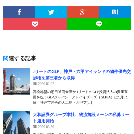
関連する記事
JリートのGLP、神戸・六甲アイランドの物件優先交
渉権を第三者から取得
2020.02.02
高松地盤の朝日通商倉庫か JリートのGLP投資法人の資産運
用を担うGLPジャパン・アドバイザーズ（GLPJA）は1月31
日、神戸市沖合の人工島・六甲ア[…]
大和証券グループ本社、物流施設メーンの私募リー
ト運用開始
2020.03.30