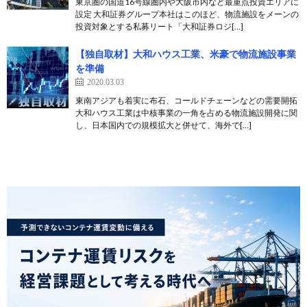
東京圏の国道16号線圏内や大阪市内など最重点投資エリアに
設定 大和証券グループ本社はこのほど、物流施設をメーンの
投資対象とする私募リート「大和証券ロジ[…]
【独自取材】大和ハウス工業、米豪で物流施設事業
を準備
2020.03.03
東南アジアも着実に布石、コールドチェーンなどの需要開拓
大和ハウス工業は中核事業の一角を占める物流施設開発に関
し、日本国内での規模拡大と併せて、海外で[…]