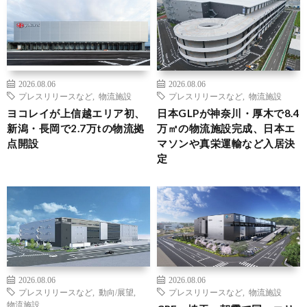
2026.08.06
2026.08.06
プレスリリースなど
,
物流施設
プレスリリースなど
,
物流施設
ヨコレイが上信越エリア初、
日本GLPが神奈川・厚木で8.4
新潟・長岡で2.7万tの物流拠
万㎡の物流施設完成、日本エ
点開設
マソンや真栄運輸など入居決
定
2026.08.06
2026.08.06
プレスリリースなど
,
動向/展望
,
プレスリリースなど
,
物流施設
物流施設