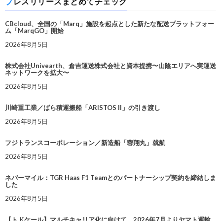
プレスリリースまとめてチェック
CBcloud、全国の「Marq」施設を起点とした新たな配送プラットフォー
ム「MarqGO」開始
2026年8月5日
株式会社Univearth、倉吉運送株式会社と資本提携〜山陰エリアへ実運送
ネットワークを拡大〜
2026年8月5日
川崎重工業／ばら積運搬船「ARISTOS II」の引き渡し
2026年8月5日
フジトランスコーポレーション／新造船「蓉翔丸」就航
2026年8月5日
ネバーマイル：TGR Haas F1 Teamとのパートナーシップ契約を締結しま
した
2026年8月5日
【トドケール】マルチキャリア化に向けて、2026年7月よりヤマト運輸