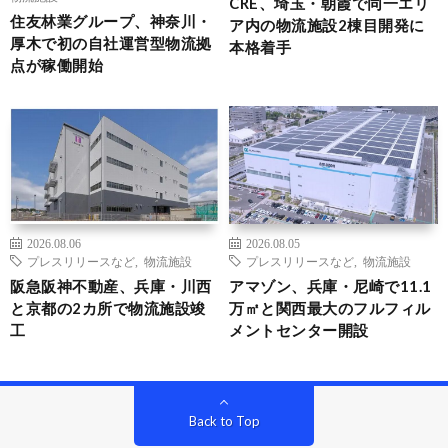
CRE、埼玉・朝霞で同一エリ
住友林業グループ、神奈川・
ア内の物流施設2棟目開発に
厚木で初の自社運営型物流拠
本格着手
点が稼働開始
2026.08.06
2026.08.05
プレスリリースなど
,
物流施設
プレスリリースなど
,
物流施設
阪急阪神不動産、兵庫・川西
アマゾン、兵庫・尼崎で11.1
と京都の2カ所で物流施設竣
万㎡と関西最大のフルフィル
工
メントセンター開設
Back to Top