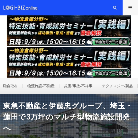
独自取材
物流施設/不動産
災害/事故/不祥事
テクノロジー/製品
東急不動産と伊藤忠グループ、埼玉・
蓮田で3万坪のマルチ型物流施設開発
へ