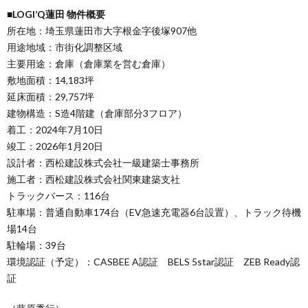
■LOGI’Q蓮田 物件概要
所在地：埼玉県蓮田市大字根金字後塚907他
用途地域：市街化調整区域
主要用途：倉庫（倉庫業を営む倉庫）
敷地面積：14,183坪
延床面積：29,757坪
建物構造：S造4階建（倉庫部分3フロア）
着工：2024年7月10日
竣工：2026年1月20日
設計者：西松建設株式会社一級建築士事務所
施工者：西松建設株式会社関東建築支社
トラックバース：116台
駐車場：普通自動車174台（EV急速充電器6台設置）、トラック待機
場14台
駐輪場：39台
環境認証（予定）：CASBEE A認証 BELS 5star認証 ZEB Ready認
証