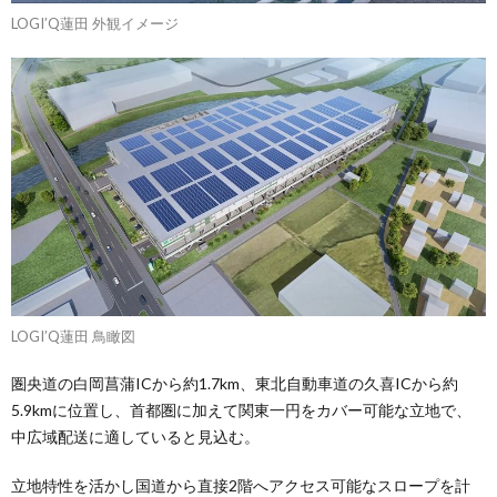
LOGI’Q蓮田 外観イメージ
LOGI’Q蓮田 鳥瞰図
圏央道の白岡菖蒲ICから約1.7km、東北自動車道の久喜ICから約
5.9kmに位置し、首都圏に加えて関東一円をカバー可能な立地で、
中広域配送に適していると見込む。
立地特性を活かし国道から直接2階へアクセス可能なスロープを計