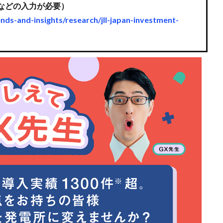
名などの入力が必要）
ends-and-insights/research/jll-japan-investment-