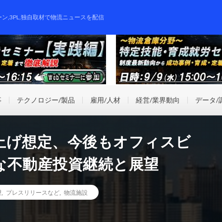
ーン,3PL,独自取材で物流ニュースを配信
事
テクノロジー/製品
雇用/人材
経営/業界動向
データ/
上げ想定、今後もオフィスビ
な不動産投資継続と展望
望
,
プレスリリースなど
,
物流施設