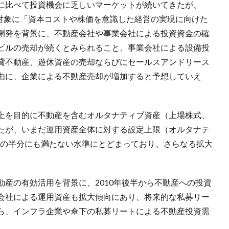
に比べて投資機会に乏しいマーケットが続いてきたが、
を対象に「資本コストや株価を意識した経営の実現に向けた
開発を背景に、不動産会社や事業会社による投資資金の確
ビルの売却が続くとみられること、事業会社による設備投
貸不動産、遊休資産の売却ならびにセールスアンドリース
由に、企業による不動産売却が増加すると予想していえ
上を目的に不動産を含むオルタナティブ資産（上場株式、
たが、いまだ運用資産全体に対する設定上限（オルタナテ
）の半分にも満たない水準にとどまっており、さらなる拡大
産の有効活用を背景に、2010年後半から不動産への投資
会社による運用資産も拡大傾向にあり、将来的な私募リー
ら、インフラ企業や傘下の私募リートによる不動産投資需