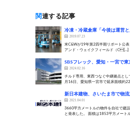
関連する記事
冷凍・冷蔵倉庫「今後は運営と
2019.07.23
米C&Wが19年第2四半期リポート公
アンド・ウェイクフィールド（C[…]
SBSフレック、愛知・一宮で東
2024.02.16
チルド専用、東西つなぐ中継拠点として
月16日、愛知県一宮市で延床面積約220
新日本建物、さいたま市で物流
2021.04.01
3660平方メートルの物件を自社で建
と発表した。 面積は1853平方メートル