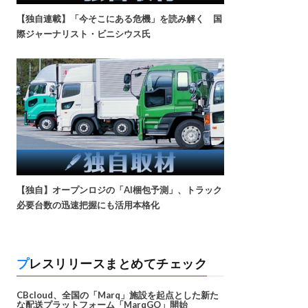
【独自連載】「今そこにある危機」を読み解く 国
際ジャーナリスト・ビニシウス氏
【独自】オープンロジの「AI梱包予測」、トラック
必要台数の迅速把握にも活用本格化
プレスリリースまとめてチェック
CBcloud、全国の「Marq」施設を起点とした新た
な配送プラットフォーム「MarqGO」開始