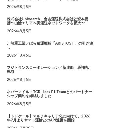
2026年8月5日
株式会社Univearth、倉吉運送株式会社と資本提
携〜山陰エリアへ実運送ネットワークを拡大〜
2026年8月5日
川崎重工業／ばら積運搬船「ARISTOS II」の引き渡
し
2026年8月5日
フジトランスコーポレーション／新造船「蓉翔丸」
就航
2026年8月5日
ネバーマイル：TGR Haas F1 Teamとのパートナー
シップ契約を締結しました
2026年8月5日
【トドケール】マルチキャリア化に向けて、2026
年7月よりヤマト運輸とのAPI連携を開始
2026年7月30日