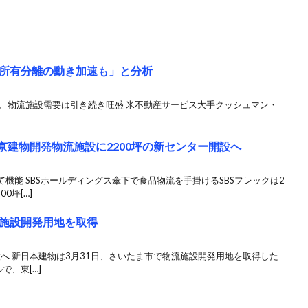
所有分離の動き加速も」と分析
表、物流施設需要は引き続き旺盛 米不動産サービス大手クッシュマン・
京建物開発物流施設に2200坪の新センター開設へ
機能 SBSホールディングス傘下で食品物流を手掛けるSBSフレックは2
0坪[…]
施設開発用地を取得
設へ 新日本建物は3月31日、さいたま市で物流施設開発用地を取得した
で、東[…]