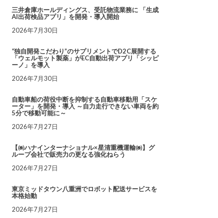
三井倉庫ホールディングス、受託物流業務に 「生成
AI出荷検品アプリ」を開発・導入開始
2026年7月30日
“独自開発こだわり”のサプリメントでD2C展開する
「ウェルモット製薬」がEC自動出荷アプリ「シッピ
ーノ」を導入
2026年7月30日
自動車船の荷役中断を抑制する自動車移動用「スケ
ーター」を開発・導入 ～自力走行できない車両を約
5分で移動可能に～
2026年7月27日
【㈱ハナインターナショナル×星清重機運輸㈱】グ
ループ会社で販売力の更なる強化ねらう
2026年7月27日
東京ミッドタウン八重洲でロボット配送サービスを
本格始動
2026年7月27日