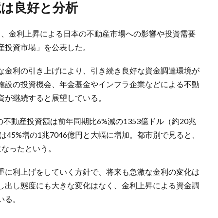
境は良好と分析
18日、金利上昇による日本の不動産市場への影響や投資需要
産投資市場」を公表した。
な金利の引き上げにより、引き続き良好な資金調達環境が
施設の投資機会、年金基金やインフラ企業などによる不動
資が継続すると展望している。
の不動産投資額は前年同期比6%減の1353億ドル（約20兆
は45%増の1兆7046億円と大幅に増加。都市別で見ると、
になったという。
重に利上げをしていく方針で、将来も急激な金利の変化は
し出し態度にも大きな変化はなく、金利上昇による資金調
いる。