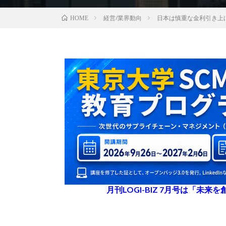
経営/業界動向
日本は慎重な金利引き上
HOME
月刊LOGI-BIZ 7月号は「未