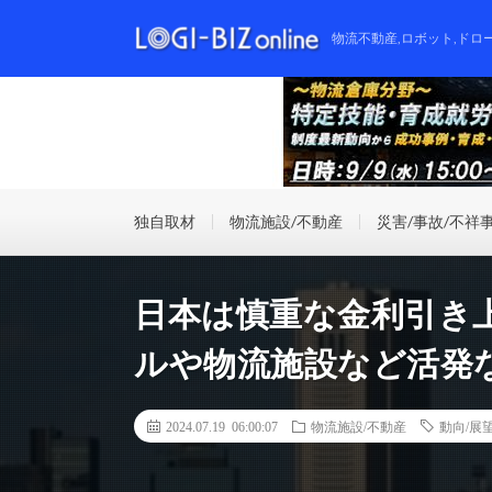
物流不動産,ロボット,ドロ
独自取材
物流施設/不動産
災害/事故/不祥
日本は慎重な金利引き
ルや物流施設など活発
2024.07.19 06:00:07
物流施設/不動産
動向/展