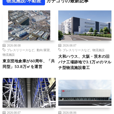
物流施設/不動産
カテゴリの最新記事
2026.08.08
2026.08.07
プレスリリースなど
,
動向/展望
,
プレスリリースなど
,
物流施設
物流施設
大和ハウス、大阪・茨木の旧
東京団地倉庫が60周年、「共
パナ工場跡地で3.1万㎡のマル
同型」53.8万㎡を運営
チ型物流施設着工
2026.08.07
2026.08.06