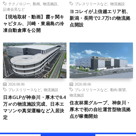
テクノロジー
,
動画
,
物流施設
,
プレスリリースなど
,
物流施設
記者会見など
ヨコレイが上信越エリア初、
【現地取材・動画】霞ヶ関キ
新潟・長岡で2.7万tの物流拠
ャピタル、川崎・東扇島の冷
点開設
凍自動倉庫を公開
2026.08.06
2026.08.06
プレスリリースなど
,
物流施設
プレスリリースなど
,
動向/展望
,
物流施設
日本GLPが神奈川・厚木で8.4
住友林業グループ、神奈川・
万㎡の物流施設完成、日本エ
厚木で初の自社運営型物流拠
マソンや真栄運輸など入居決
点が稼働開始
定