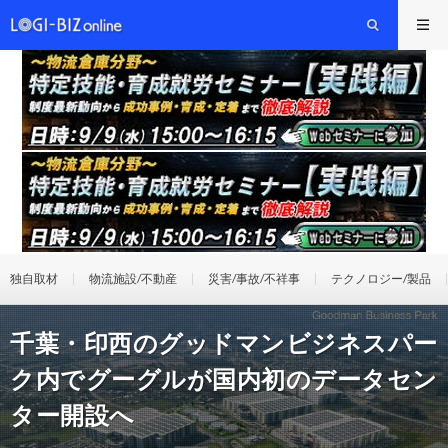
独自取材
物流施設/不動産
災害/事故/不祥事
テクノロジー/製品
千葉・印西のグッドマンビジネスパー
ク内でグーグルが国内初のデータセン
ター開設へ