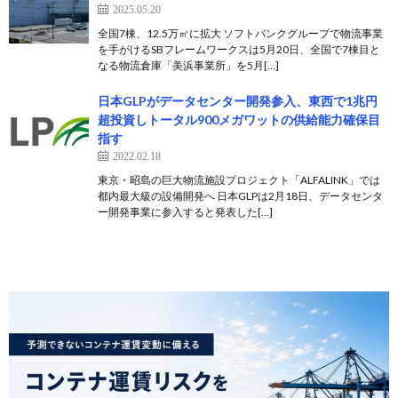
2025.05.20
全国7棟、12.5万㎡に拡大 ソフトバンクグループで物流事業
を手がけるSBフレームワークスは5月20日、全国で7棟目と
なる物流倉庫「美浜事業所」を5月[…]
日本GLPがデータセンター開発参入、東西で1兆円
超投資しトータル900メガワットの供給能力確保目
指す
2022.02.18
東京・昭島の巨大物流施設プロジェクト「ALFALINK」では
都内最大級の設備開発へ 日本GLPは2月18日、データセンタ
ー開発事業に参入すると発表した[…]