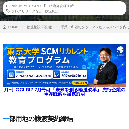
2019.05.29 11:31:59
物流施設/不動産
プレスリリースなど
,
物流施設
物流施設/不動産
千葉・印西のグッドマンビジネスパーク内
HOME
月刊LOGI-BIZ 7月号は「未来を創る輸送改革」 先行企業の
生存戦略を徹底取材
一部用地の譲渡契約締結