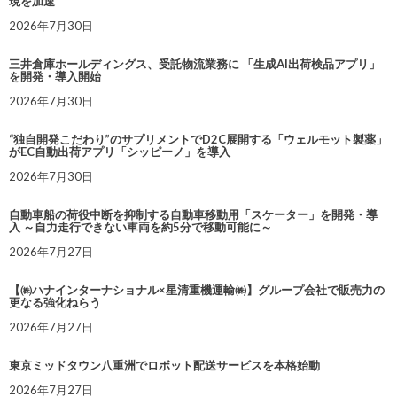
現を加速
2026年7月30日
三井倉庫ホールディングス、受託物流業務に 「生成AI出荷検品アプリ」
を開発・導入開始
2026年7月30日
“独自開発こだわり”のサプリメントでD2C展開する「ウェルモット製薬」
がEC自動出荷アプリ「シッピーノ」を導入
2026年7月30日
自動車船の荷役中断を抑制する自動車移動用「スケーター」を開発・導
入 ～自力走行できない車両を約5分で移動可能に～
2026年7月27日
【㈱ハナインターナショナル×星清重機運輸㈱】グループ会社で販売力の
更なる強化ねらう
2026年7月27日
東京ミッドタウン八重洲でロボット配送サービスを本格始動
2026年7月27日