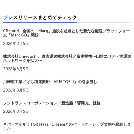
プレスリリースまとめてチェック
CBcloud、全国の「Marq」施設を起点とした新たな配送プラットフォー
ム「MarqGO」開始
2026年8月5日
株式会社Univearth、倉吉運送株式会社と資本提携〜山陰エリアへ実運送
ネットワークを拡大〜
2026年8月5日
川崎重工業／ばら積運搬船「ARISTOS II」の引き渡し
2026年8月5日
フジトランスコーポレーション／新造船「蓉翔丸」就航
2026年8月5日
ネバーマイル：TGR Haas F1 Teamとのパートナーシップ契約を締結しま
した