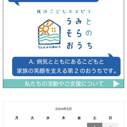
2026年8月
月
火
水
木
金
土
日