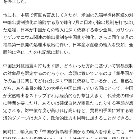
を停止した。
他にも、本稿で何度も言及してきたが、米国の先端半導体関連の対
中輸出規制強化に追随する形で昨年7月に日本が輸出規制を打ち出し
た途端、日本が中国からの輸入に深く依存する希少金属、ガリウム
とゲルマニウム関連の輸出規制を中国側が強化。さらに同年８月の
福島第一原発の処理水放出に伴い、日本産水産物の輸入を突如、全
面的に停止したのも記憶に新しい。
中国は対抗措置を打ち出す際、どういった方針に基づいて貿易規制
の対象品を選定するのだろうか。念頭に置いているのは「相手国が
その品目に関してどれだけ深く中国に依存しているか」だ。当然な
がら、ある品目の輸入の大半を中国に頼っている国にとって、中国
が突然輸出をストップすれば経済的な打撃は大きく、代替先の確保
に時間を要したり、あるいは確保自体が困難だったりする事態が想
定される。対中依存度が高ければ高いほど、貿易相手国に対する経
済的ダメージは大きく、政治的圧力も同時に加えることができる。
同時に、輸入面で「中国が貿易相手国からの輸入を停止しても、中
国経済に大きな影響はない、もしくは他国からの依存に切り替えら