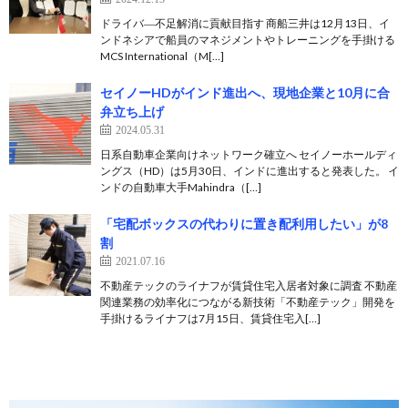
ドライバ―不足解消に貢献目指す 商船三井は12月13日、イ
ンドネシアで船員のマネジメントやトレーニングを手掛ける
MCS International（M[…]
セイノーHDがインド進出へ、現地企業と10月に合
弁立ち上げ
2024.05.31
日系自動車企業向けネットワーク確立へ セイノーホールディ
ングス（HD）は5月30日、インドに進出すると発表した。 イ
ンドの自動車大手Mahindra（[…]
「宅配ボックスの代わりに置き配利用したい」が8
割
2021.07.16
不動産テックのライナフが賃貸住宅入居者対象に調査 不動産
関連業務の効率化につながる新技術「不動産テック」開発を
手掛けるライナフは7月15日、賃貸住宅入[…]