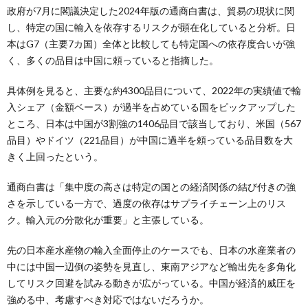
政府が7月に閣議決定した2024年版の通商白書は、貿易の現状に関
し、特定の国に輸入を依存するリスクが顕在化していると分析。日
本はG7（主要7カ国）全体と比較しても特定国への依存度合いが強
く、多くの品目は中国に頼っていると指摘した。
具体例を見ると、主要な約4300品目について、2022年の実績値で輸
入シェア（金額ベース）が過半を占めている国をピックアップした
ところ、日本は中国が3割強の1406品目で該当しており、米国（567
品目）やドイツ（221品目）が中国に過半を頼っている品目数を大
きく上回ったという。
通商白書は「集中度の高さは特定の国との経済関係の結び付きの強
さを示している一方で、過度の依存はサプライチェーン上のリス
ク。輸入元の分散化が重要」と主張している。
先の日本産水産物の輸入全面停止のケースでも、日本の水産業者の
中には中国一辺倒の姿勢を見直し、東南アジアなど輸出先を多角化
してリスク回避を試みる動きが広がっている。中国が経済的威圧を
強める中、考慮すべき対応ではないだろうか。