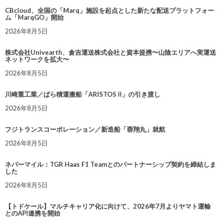
CBcloud、全国の「Marq」施設を起点とした新たな配送プラットフォー
ム「MarqGO」開始
2026年8月5日
株式会社Univearth、倉吉運送株式会社と資本提携〜山陰エリアへ実運送
ネットワークを拡大〜
2026年8月5日
川崎重工業／ばら積運搬船「ARISTOS II」の引き渡し
2026年8月5日
フジトランスコーポレーション／新造船「蓉翔丸」就航
2026年8月5日
ネバーマイル：TGR Haas F1 Teamとのパートナーシップ契約を締結しま
した
2026年8月5日
【トドケール】マルチキャリア化に向けて、2026年7月よりヤマト運輸
とのAPI連携を開始