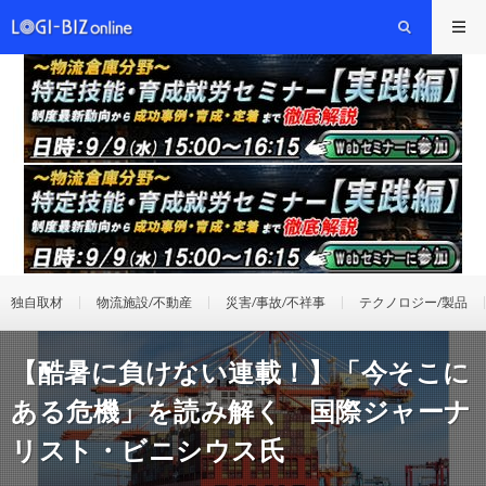
独自取材
物流施設/不動産
災害/事故/不祥事
テクノロジー/製品
【酷暑に負けない連載！】「今そこに
ある危機」を読み解く 国際ジャーナ
リスト・ビニシウス氏