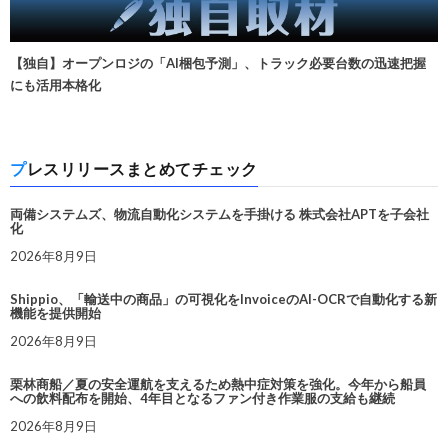
【独自】オープンロジの「AI梱包予測」、トラック必要台数の迅速把握
にも活用本格化
プレスリリースまとめてチェック
両備システムズ、物流自動化システムを手掛ける 株式会社APTを子会社
化
2026年8月9日
Shippio、「輸送中の商品」の可視化をInvoiceのAI-OCRで自動化する新
機能を提供開始
2026年8月9日
栗林商船／夏の安全運航を支えるため熱中症対策を強化。今年から船員
への飲料配布を開始、4年目となるファン付き作業服の支給も継続
2026年8月9日