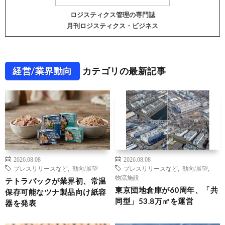
ロジスティクス管理の専門誌
月刊ロジスティクス・ビジネス
経営/業界動向
カテゴリの最新記事
2026.08.08
2026.08.08
プレスリリースなど
,
動向/展望
プレスリリースなど
,
動向/展望
,
物流施設
テトラパックが業界初、常温
東京団地倉庫が60周年、「共
保存可能なツナ製品向け紙容
同型」53.8万㎡を運営
器を発表