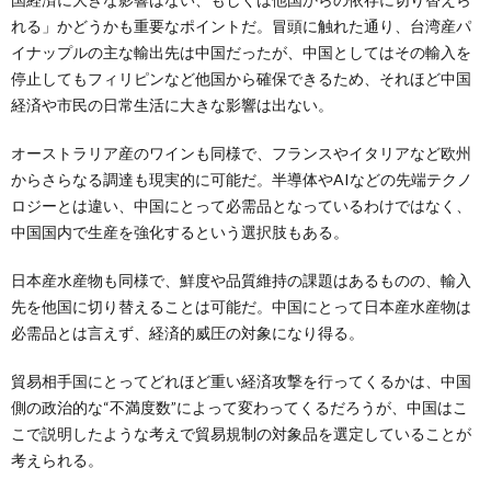
れる」かどうかも重要なポイントだ。冒頭に触れた通り、台湾産パ
イナップルの主な輸出先は中国だったが、中国としてはその輸入を
停止してもフィリピンなど他国から確保できるため、それほど中国
経済や市民の日常生活に大きな影響は出ない。
オーストラリア産のワインも同様で、フランスやイタリアなど欧州
からさらなる調達も現実的に可能だ。半導体やAIなどの先端テクノ
ロジーとは違い、中国にとって必需品となっているわけではなく、
中国国内で生産を強化するという選択肢もある。
日本産水産物も同様で、鮮度や品質維持の課題はあるものの、輸入
先を他国に切り替えることは可能だ。中国にとって日本産水産物は
必需品とは言えず、経済的威圧の対象になり得る。
貿易相手国にとってどれほど重い経済攻撃を行ってくるかは、中国
側の政治的な“不満度数”によって変わってくるだろうが、中国はこ
こで説明したような考えで貿易規制の対象品を選定していることが
考えられる。