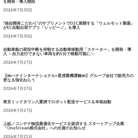
を開発・導入開始
2026年7月30日
“独自開発こだわり”のサプリメントでD2C展開する「ウェルモット製薬」
がEC自動出荷アプリ「シッピーノ」を導入
2026年7月30日
自動車船の荷役中断を抑制する自動車移動用「スケーター」を開発・導
入 ～自力走行できない車両を約5分で移動可能に～
2026年7月27日
【㈱ハナインターナショナル×星清重機運輸㈱】グループ会社で販売力の
更なる強化ねらう
2026年7月27日
東京ミッドタウン八重洲でロボット配送サービスを本格始動
2026年7月27日
上組／コンテナ物流最適化サービスを提供する スタートアップ企業
「OneStream株式会社」への出資のお知らせ
2026年7月21日