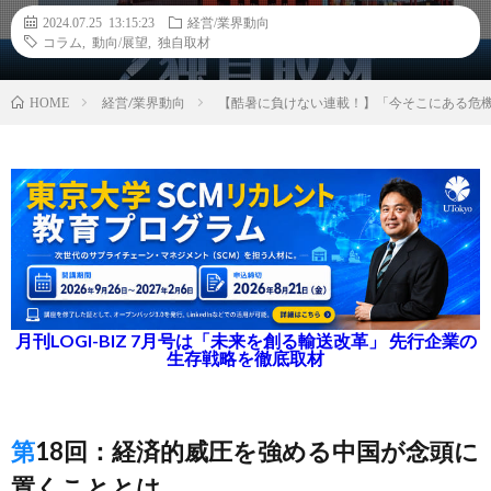
2024.07.25 13:15:23
経営/業界動向
コラム
,
動向/展望
,
独自取材
経営/業界動向
【酷暑に負けない連載！】「今そこにある危
HOME
月刊LOGI-BIZ 7月号は「未来を創る輸送改革」 先行企業の
生存戦略を徹底取材
第18回：経済的威圧を強める中国が念頭に
置くこととは