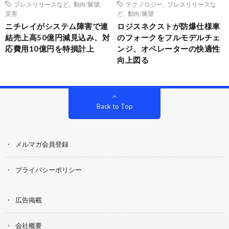
プレスリリースなど
,
動向/展望
,
テクノロジー
,
プレスリリースな
災害
ど
,
動向/展望
ニチレイがシステム障害で連
ロジスネクストが防爆仕様車
結売上高50億円減見込み、対
のフォークをフルモデルチェ
応費用10億円を特損計上
ンジ、オペレーターの快適性
向上図る
Back to Top
メルマガ会員登録
プライバシーポリシー
広告掲載
会社概要