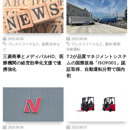
2026.08.08
2026.08.08
プレスリリースなど
,
提携/合弁な
プレスリリースなど
,
動向/展望
,
ど
自動運転
三菱商事とメディパルHD、医
T2が品質マネジメントシステ
療機関の経営効率化支援で連
ムの国際規格「ISO9001」認
携強化
証取得、自動運転分野で国内
初
2026.08.08
2026.08.07