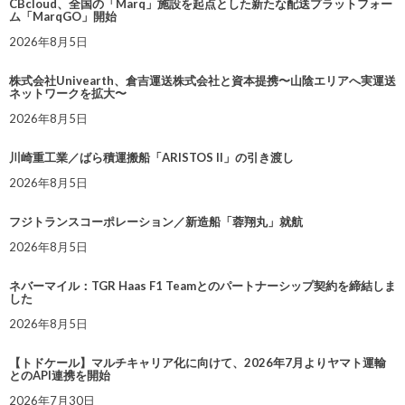
CBcloud、全国の「Marq」施設を起点とした新たな配送プラットフォー
ム「MarqGO」開始
2026年8月5日
株式会社Univearth、倉吉運送株式会社と資本提携〜山陰エリアへ実運送
ネットワークを拡大〜
2026年8月5日
川崎重工業／ばら積運搬船「ARISTOS II」の引き渡し
2026年8月5日
フジトランスコーポレーション／新造船「蓉翔丸」就航
2026年8月5日
ネバーマイル：TGR Haas F1 Teamとのパートナーシップ契約を締結しま
した
2026年8月5日
【トドケール】マルチキャリア化に向けて、2026年7月よりヤマト運輸
とのAPI連携を開始
2026年7月30日