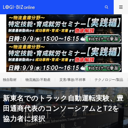
独自取材
物流施設/不動産
災害/事故/不祥事
テクノロジー/製品
新東名でのトラック自動運転実験、豊
田通商代表のコンソーシアムとT2を
協力者に採択