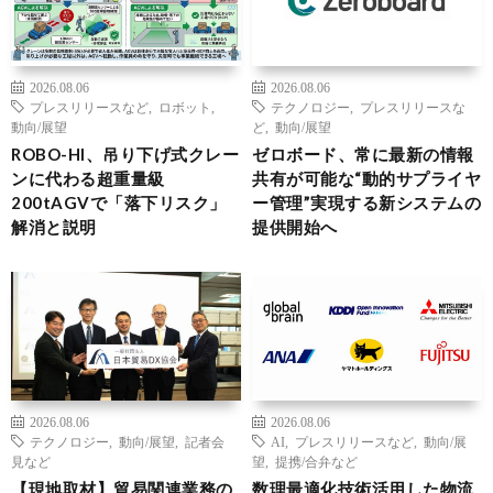
2026.08.06
2026.08.06
プレスリリースなど
,
ロボット
,
テクノロジー
,
プレスリリースな
動向/展望
ど
,
動向/展望
ROBO-HI、吊り下げ式クレー
ゼロボード、常に最新の情報
ンに代わる超重量級
共有が可能な“動的サプライヤ
200tAGVで「落下リスク」
ー管理”実現する新システムの
解消と説明
提供開始へ
2026.08.06
2026.08.06
テクノロジー
,
動向/展望
,
記者会
AI
,
プレスリリースなど
,
動向/展
見など
望
,
提携/合弁など
【現地取材】貿易関連業務の
数理最適化技術活用した物流