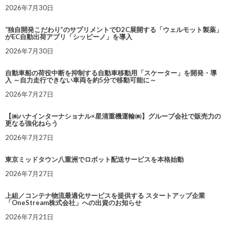
2026年7月30日
“独自開発こだわり”のサプリメントでD2C展開する「ウェルモット製薬」
がEC自動出荷アプリ「シッピーノ」を導入
2026年7月30日
自動車船の荷役中断を抑制する自動車移動用「スケーター」を開発・導
入 ～自力走行できない車両を約5分で移動可能に～
2026年7月27日
【㈱ハナインターナショナル×星清重機運輸㈱】グループ会社で販売力の
更なる強化ねらう
2026年7月27日
東京ミッドタウン八重洲でロボット配送サービスを本格始動
2026年7月27日
上組／コンテナ物流最適化サービスを提供する スタートアップ企業
「OneStream株式会社」への出資のお知らせ
2026年7月21日