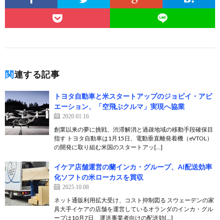
関連する記事
トヨタ自動車と米スタートアップのジョビイ・アビ
エーション、「空飛ぶクルマ」実現へ協業
2020.01.16
創業以来の夢に挑戦、渋滞解消と過疎地域の移動手段確保目
指す トヨタ自動車は1月15日、電動垂直離発着機（eVTOL）
の開発に取り組む米国のスタートアッ[…]
イケア店舗運営の蘭インカ・グループ、AI配送効率
化ソフトの米ローカスを買収
2025.10.08
ネット通販利用拡大受け、コスト抑制図る スウェーデンの家
具大手イケアの店舗を運営しているオランダのインカ・グル
ープは10月7日、運送事業者向けの配送効[…]