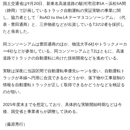
国土交通省は9月20日、新東名高速道路の駿河湾沼津SA～浜松SA間
（静岡）で計画しているトラック自動運転の実証実験の事業に関
し、協力者として「RoAD to the L4 テーマ３コンソーシアム」（代
表・豊田通商）と、三井物産などが出資しているT2の2者を採択し
たと発表した。
同コンソーシアムは豊田通商のほか、物流大手6社やトラックメーカ
ー4社などが参加している。同コンソーシアムとT2はともに、高速
道路でトラックの自動運転に向けた技術開発などを進めている。
実験は深夜に当該区間で自動運転車優先レーンを使い、自動運転ト
ラックが本線へ円滑に合流できるかどうかや、落下物や工事規制の
情報を自動運転トラックが正しく取得できるかどうかなどを検証る
のが狙い。
2025年度末までを想定しており、具体的な実験開始時期などは今
後、国交省と事業者らが調整して決める。
（藤原秀行）