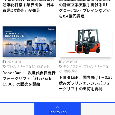
効率化目指す業界団体「日本
の計画立案支援手掛けるJIJ、
貿易DX協会」が発足
グローバル・ブレインなどか
ら8.4億円調達
2026.08.05
2026.08.05
プレスリリースなど
,
ロボット
テクノロジー
,
プレスリリースな
ど
,
動向/展望
RobotBank、次世代自律走行
トヨタL&F、国内向け1～3.5t
フォークリフト「StarFork
積みガソリンエンジン式フォ
1500」の販売を開始
ークリフトの出荷を再開
Back to Top