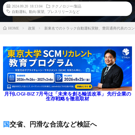
2024.09.20 18:13:04
テクノロジー/製品
自動運転
,
動向/展望
,
プレスリリースなど
政策
新東名でのトラック自動運転実験、豊田通商代表のコン
HOME
月刊LOGI-BIZ 7月号は「未来を創る輸送改革」 先行企業の
生存戦略を徹底取材
国交省、円滑な合流など検証へ