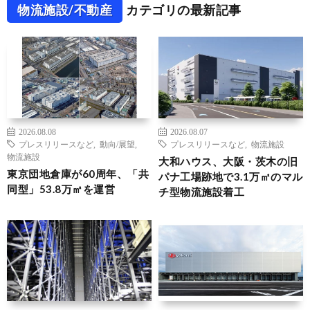
物流施設/不動産
カテゴリの最新記事
2026.08.08
2026.08.07
プレスリリースなど
,
動向/展望
,
プレスリリースなど
,
物流施設
物流施設
大和ハウス、大阪・茨木の旧
東京団地倉庫が60周年、「共
パナ工場跡地で3.1万㎡のマル
同型」53.8万㎡を運営
チ型物流施設着工