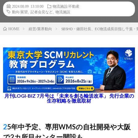
2024.08.09 13:10:00
物流施設/不動産
動向/展望
,
記者会見など
,
物流施設
経営/業界動向
SBSHD・鎌田社長、EC物流成長目指し千葉・
HOME
月刊LOGI-BIZ 7月号は「未来を創る輸送改革」 先行企業の
生存戦略を徹底取材
25年中予定、専用WMSの自社開発や大阪
で2カ所目センター開設も