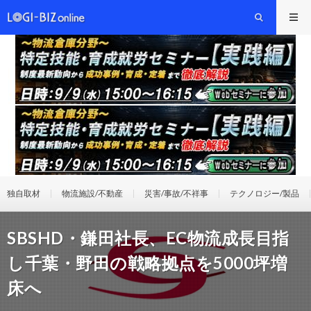
独自取材
物流施設/不動産
災害/事故/不祥事
テクノロジー/製品
SBSHD・鎌田社長、EC物流成長目指
し千葉・野田の戦略拠点を5000坪増
床へ