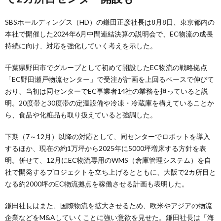
SBSホールディングス（HD）の鎌田正彦社長は8月8日、東京都内の
本社で開催した2024年6月中間連結決算の説明会で、EC物流の成長
持続に向け、対応を強化していく考えを示した。
千葉県野田市でグループとして初めて開設したEC物流の戦略拠点
「EC野田瀬戸物流センター」で受注が計画を上回るペースで伸びて
おり、当初は同センターでEC事業者14社の業務を担っていると説
明。20度帯と30度帯の定温設備や冷凍・冷蔵庫を構えていることか
ら、食品や化粧品も取り扱えていると強調した。
下期（7～12月）以降の対応として、同センターでロボットを導入
するほか、現在の約1万坪から2025年に5000坪増床する方針を表
明。併せて、12月にEC物流専用のWMS（倉庫管理システム）を自
社で開発するプロジェクトを立ち上げるとともに、大阪で2カ所目と
なる約2000坪のEC物流拠点を稼働させる計画も表明した。
鎌田社長はまた、国際物流を拡大させるため、欧米やアジアの物流
企業などをM&Aしていくことに強い意欲を見せた。鎌田社長は「海