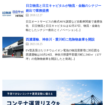
日立物流と日立キャピタルが物流・金融のシナジー
創出で業務提携
2018.12.27
日立オートサービスの株式40％譲渡など自動車関連で連携強
化 日立物流と日立キャピタルは12月27日、物流・金融を
軸としたシナジー創出とイノベーション[…]
西濃運輸、神奈川・愛川町に危険物倉庫を開設
2023.10.25
EV普及受けたリチウムイオン電池の物流需要増に対応図る
西濃運輸は10月24日、神奈川県愛甲郡愛川町に585㎡（177
坪）の危険物倉庫を開設したと発表[…]