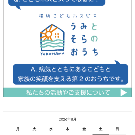
2026年8月
月
火
水
木
金
土
日