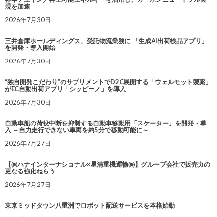
現を加速
2026年7月30日
三井倉庫ホールディングス、受託物流業務に 「生成AI出荷検品アプリ」
を開発・導入開始
2026年7月30日
“独自開発こだわり”のサプリメントでD2C展開する「ウェルモット製薬」
がEC自動出荷アプリ「シッピーノ」を導入
2026年7月30日
自動車船の荷役中断を抑制する自動車移動用「スケーター」を開発・導
入 ～自力走行できない車両を約5分で移動可能に～
2026年7月27日
【㈱ハナインターナショナル×星清重機運輸㈱】グループ会社で販売力の
更なる強化ねらう
2026年7月27日
東京ミッドタウン八重洲でロボット配送サービスを本格始動