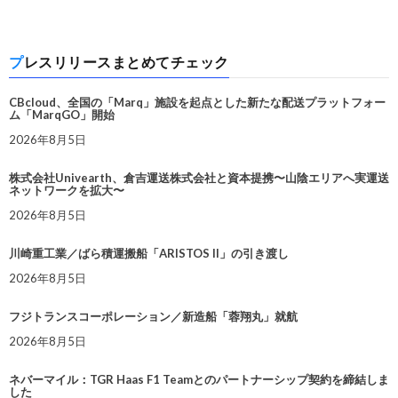
プレスリリースまとめてチェック
CBcloud、全国の「Marq」施設を起点とした新たな配送プラットフォー
ム「MarqGO」開始
2026年8月5日
株式会社Univearth、倉吉運送株式会社と資本提携〜山陰エリアへ実運送
ネットワークを拡大〜
2026年8月5日
川崎重工業／ばら積運搬船「ARISTOS II」の引き渡し
2026年8月5日
フジトランスコーポレーション／新造船「蓉翔丸」就航
2026年8月5日
ネバーマイル：TGR Haas F1 Teamとのパートナーシップ契約を締結しま
した