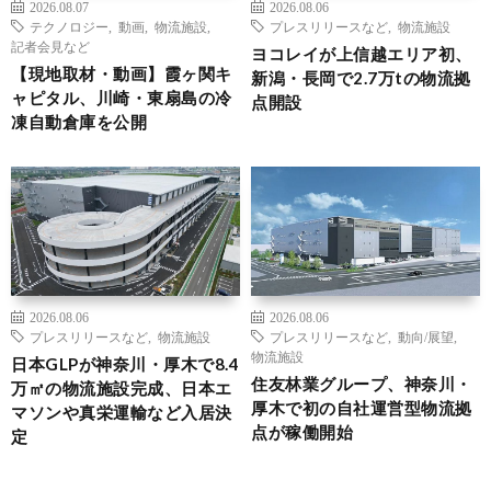
2026.08.07
2026.08.06
テクノロジー
,
動画
,
物流施設
,
プレスリリースなど
,
物流施設
記者会見など
ヨコレイが上信越エリア初、
【現地取材・動画】霞ヶ関キ
新潟・長岡で2.7万tの物流拠
ャピタル、川崎・東扇島の冷
点開設
凍自動倉庫を公開
2026.08.06
2026.08.06
プレスリリースなど
,
物流施設
プレスリリースなど
,
動向/展望
,
物流施設
日本GLPが神奈川・厚木で8.4
住友林業グループ、神奈川・
万㎡の物流施設完成、日本エ
厚木で初の自社運営型物流拠
マソンや真栄運輸など入居決
点が稼働開始
定