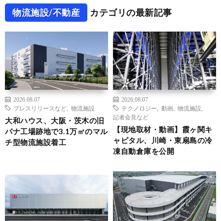
物流施設/不動産
カテゴリの最新記事
2026.08.07
2026.08.07
プレスリリースなど
,
物流施設
テクノロジー
,
動画
,
物流施設
,
記者会見など
大和ハウス、大阪・茨木の旧
【現地取材・動画】霞ヶ関キ
パナ工場跡地で3.1万㎡のマル
ャピタル、川崎・東扇島の冷
チ型物流施設着工
凍自動倉庫を公開