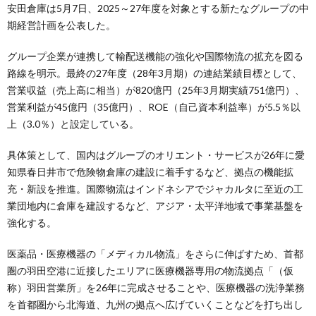
安田倉庫は5月7日、2025～27年度を対象とする新たなグループの中
期経営計画を公表した。
グループ企業が連携して輸配送機能の強化や国際物流の拡充を図る
路線を明示。最終の27年度（28年3月期）の連結業績目標として、
営業収益（売上高に相当）が820億円（25年3月期実績751億円）、
営業利益が45億円（35億円）、ROE（自己資本利益率）が5.5％以
上（3.0％）と設定している。
具体策として、国内はグループのオリエント・サービスが26年に愛
知県春日井市で危険物倉庫の建設に着手するなど、拠点の機能拡
充・新設を推進。国際物流はインドネシアでジャカルタに至近の工
業団地内に倉庫を建設するなど、アジア・太平洋地域で事業基盤を
強化する。
医薬品・医療機器の「メディカル物流」をさらに伸ばすため、首都
圏の羽田空港に近接したエリアに医療機器専用の物流拠点「（仮
称）羽田営業所」を26年に完成させることや、医療機器の洗浄業務
を首都圏から北海道、九州の拠点へ広げていくことなどを打ち出し