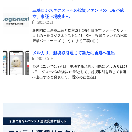
三菱ロジスネクストへの投資ファンドのTOBが成
立、東証上場廃止へ
2026.02.21
最終的に三菱重工業と株主2社に移行目指す フォークリフト
大手の三菱ロジスネクストは2月19日、投資ファンドの日本
産業パートナーズ（JIP）による三菱ロ[…]
メルカリ、越境取引通じて新たに香港へ進出
2025.05.07
台湾に次いで2カ所目、現地で商品購入可能に メルカリは5月
7日、グローバル戦略の一環として、越境取引を通じて香港
へ進出すると発表した。 香港の在住者は[…]