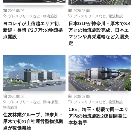
2026.08.06
2026.08.06
プレスリリースなど
,
物流施設
プレスリリースなど
,
物流施設
ヨコレイが上信越エリア初、
日本GLPが神奈川・厚木で8.4
新潟・長岡で2.7万tの物流拠
万㎡の物流施設完成、日本エ
点開設
マソンや真栄運輸など入居決
定
2026.08.06
2026.08.06
プレスリリースなど
,
動向/展望
,
プレスリリースなど
,
物流施設
物流施設
CRE、埼玉・朝霞で同一エリ
住友林業グループ、神奈川・
ア内の物流施設2棟目開発に
厚木で初の自社運営型物流拠
本格着手
点が稼働開始