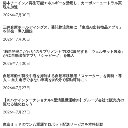
椿本チエイン／再生可能エネルギーを活用し、カーボンニュートラル実
現を加速
2026年7月30日
三井倉庫ホールディングス、受託物流業務に 「生成AI出荷検品アプリ」
を開発・導入開始
2026年7月30日
“独自開発こだわり”のサプリメントでD2C展開する「ウェルモット製薬」
がEC自動出荷アプリ「シッピーノ」を導入
2026年7月30日
自動車船の荷役中断を抑制する自動車移動用「スケーター」を開発・導
入 ～自力走行できない車両を約5分で移動可能に～
2026年7月27日
【㈱ハナインターナショナル×星清重機運輸㈱】グループ会社で販売力の
更なる強化ねらう
2026年7月27日
東京ミッドタウン八重洲でロボット配送サービスを本格始動