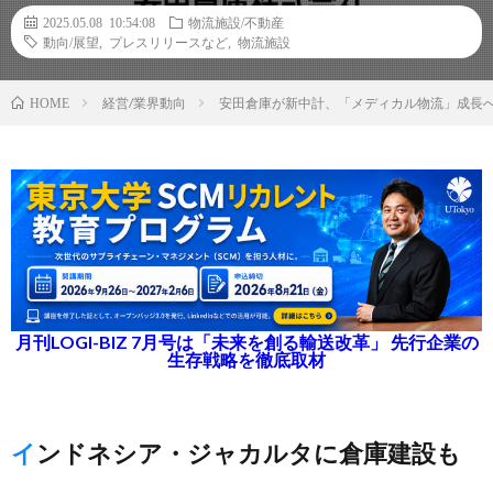
2025.05.08 10:54:08
物流施設/不動産
動向/展望
,
プレスリリースなど
,
物流施設
経営/業界動向
安田倉庫が新中計、「メディカル物流」成長
HOME
月刊LOGI-BIZ 7月号は「未来を創る輸送改革」 先行企業の
生存戦略を徹底取材
インドネシア・ジャカルタに倉庫建設も