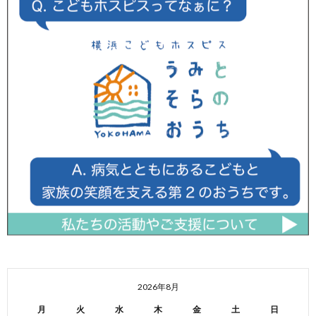
2026年8月
月
火
水
木
金
土
日