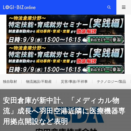
独自取材
物流施設/不動産
災害/事故/不祥事
テクノロジー/製品
安田倉庫が新中計、「メディカル物
流」成長へ羽田空港近隣に医療機器専
用拠点開設など表明