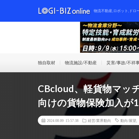
物流不動産,ロボット,ドロ
独自取材
物流施設/不動産
災害/事故/不祥
CBcloud、軽貨物
向けの貨物保険加入が1
2024.08.09 15:57:38
経営/業界動向
動向/展望
,