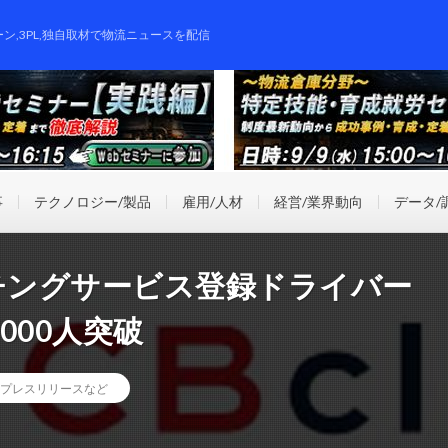
ーン,3PL,独自取材で物流ニュースを配信
事
テクノロジー/製品
雇用/人材
経営/業界動向
データ/
マッチングサービス登録ドライバー
000人突破
プレスリリースなど