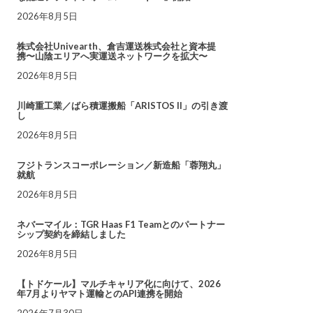
2026年8月5日
株式会社Univearth、倉吉運送株式会社と資本提
携〜山陰エリアへ実運送ネットワークを拡大〜
2026年8月5日
川崎重工業／ばら積運搬船「ARISTOS II」の引き渡
し
2026年8月5日
フジトランスコーポレーション／新造船「蓉翔丸」
就航
2026年8月5日
ネバーマイル：TGR Haas F1 Teamとのパートナー
シップ契約を締結しました
2026年8月5日
【トドケール】マルチキャリア化に向けて、2026
年7月よりヤマト運輸とのAPI連携を開始
2026年7月30日