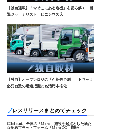
【独自連載】「今そこにある危機」を読み解く 国
際ジャーナリスト・ビニシウス氏
【独自】オープンロジの「AI梱包予測」、トラック
必要台数の迅速把握にも活用本格化
プレスリリースまとめてチェック
CBcloud、全国の「Marq」施設を起点とした新た
な配送プラットフォーム「MarqGO」開始