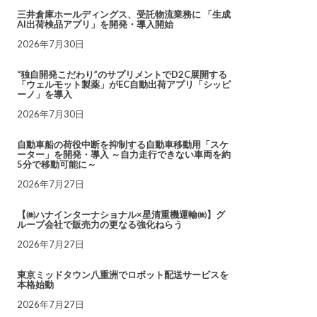
三井倉庫ホールディングス、受託物流業務に 「生成
AI出荷検品アプリ」を開発・導入開始
2026年7月30日
“独自開発こだわり”のサプリメントでD2C展開する
「ウェルモット製薬」がEC自動出荷アプリ「シッピ
ーノ」を導入
2026年7月30日
自動車船の荷役中断を抑制する自動車移動用「スケ
ーター」を開発・導入 ～自力走行できない車両を約
5分で移動可能に～
2026年7月27日
【㈱ハナインターナショナル×星清重機運輸㈱】グ
ループ会社で販売力の更なる強化ねらう
2026年7月27日
東京ミッドタウン八重洲でロボット配送サービスを
本格始動
2026年7月27日