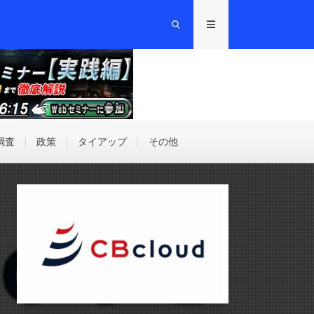
調査
政策
タイアップ
その他