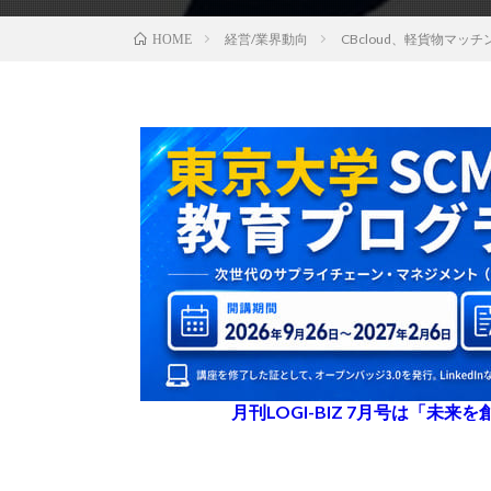
経営/業界動向
CBcloud、軽貨物マ
HOME
月刊LOGI-BIZ 7月号は「未