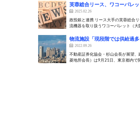
芙蓉総合リース、ワコーパレッ
2025.02.26
政投銀と連携 リース大手の芙蓉総合リ
流機器を取り扱うワコーパレット（大阪
物流施設「現段階では供給過多
2022.09.26
不動産証券化協会・杉山会長が展望、
菱地所会長）は9月21日、東京都内で開