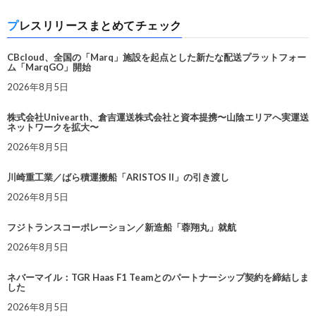
プレスリリースまとめてチェック
CBcloud、全国の「Marq」施設を起点とした新たな配送プラットフォー
ム「MarqGO」開始
2026年8月5日
株式会社Univearth、倉吉運送株式会社と資本提携〜山陰エリアへ実運送
ネットワークを拡大〜
2026年8月5日
川崎重工業／ばら積運搬船「ARISTOS II」の引き渡し
2026年8月5日
フジトランスコーポレーション／新造船「蓉翔丸」就航
2026年8月5日
ネバーマイル：TGR Haas F1 Teamとのパートナーシップ契約を締結しま
した
2026年8月5日