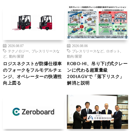
2026.08.07
2026.08.06
テクノロジー
,
プレスリリースな
プレスリリースなど
,
ロボット
,
ど
,
動向/展望
動向/展望
ロジスネクストが防爆仕様車
ROBO-HI、吊り下げ式クレー
のフォークをフルモデルチェ
ンに代わる超重量級
ンジ、オペレーターの快適性
200tAGVで「落下リスク」
向上図る
解消と説明