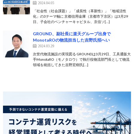
2024.04.05
「社会性（社会課題）」「成長性（革新性）」「地域活性
化」の3テーマ軸に 京都信用金庫（京都市下京区）は3月29
日、子会社のベンチャーキャピタル、京信ソ[…]
GROUND、副社長に楽天グループ出身で
MonotaROの物流担当した吉野氏招へい
2024.03.29
次世代物流施設の実現図る GROUNDは3月29日、工具通販大
手MonotaRO（モノタロウ）で執行役物流部門長として物流
領域を統括してきた吉野宏樹氏[…]