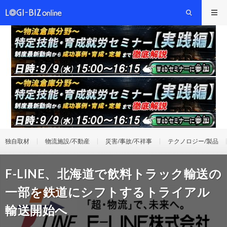
独自取材
物流施設/不動産
災害/事故/不祥事
テクノロジー/製品
F-LINE、北海道で飲料トラック輸送の
一部を鉄道にシフトするトライアル
輸送開始へ