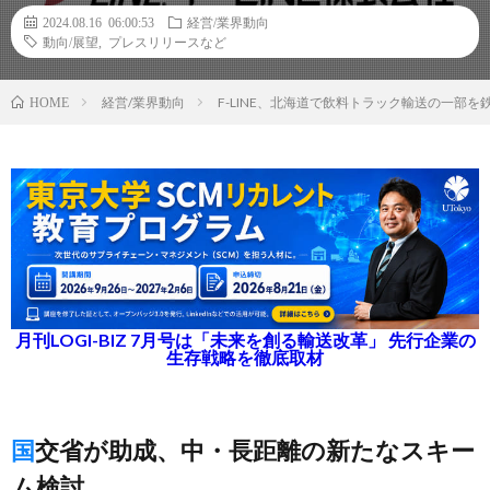
2024.08.16 06:00:53
経営/業界動向
動向/展望
,
プレスリリースなど
経営/業界動向
F-LINE、北海道で飲料トラック輸送の一部
HOME
月刊LOGI-BIZ 7月号は「未来を創る輸送改革」 先行企業の
生存戦略を徹底取材
国交省が助成、中・長距離の新たなスキー
ム検討