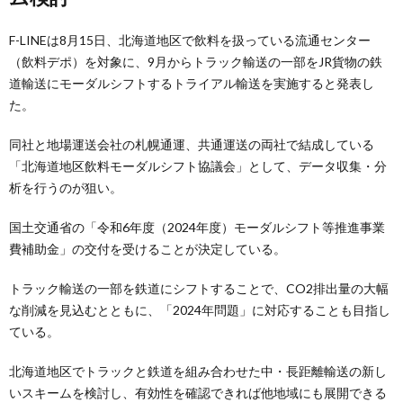
F-LINEは8月15日、北海道地区で飲料を扱っている流通センター
（飲料デポ）を対象に、9月からトラック輸送の一部をJR貨物の鉄
道輸送にモーダルシフトするトライアル輸送を実施すると発表し
た。
同社と地場運送会社の札幌通運、共通運送の両社で結成している
「北海道地区飲料モーダルシフト協議会」として、データ収集・分
析を行うのが狙い。
国土交通省の「令和6年度（2024年度）モーダルシフト等推進事業
費補助金」の交付を受けることが決定している。
トラック輸送の一部を鉄道にシフトすることで、CO2排出量の大幅
な削減を見込むとともに、「2024年問題」に対応することも目指し
ている。
北海道地区でトラックと鉄道を組み合わせた中・長距離輸送の新し
いスキームを検討し、有効性を確認できれば他地域にも展開できる