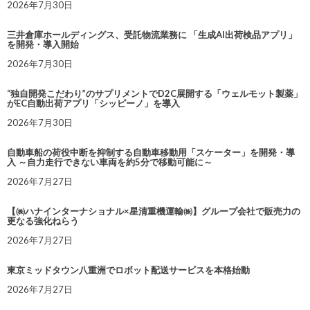
2026年7月30日
三井倉庫ホールディングス、受託物流業務に 「生成AI出荷検品アプリ」
を開発・導入開始
2026年7月30日
“独自開発こだわり”のサプリメントでD2C展開する「ウェルモット製薬」
がEC自動出荷アプリ「シッピーノ」を導入
2026年7月30日
自動車船の荷役中断を抑制する自動車移動用「スケーター」を開発・導
入 ～自力走行できない車両を約5分で移動可能に～
2026年7月27日
【㈱ハナインターナショナル×星清重機運輸㈱】グループ会社で販売力の
更なる強化ねらう
2026年7月27日
東京ミッドタウン八重洲でロボット配送サービスを本格始動
2026年7月27日