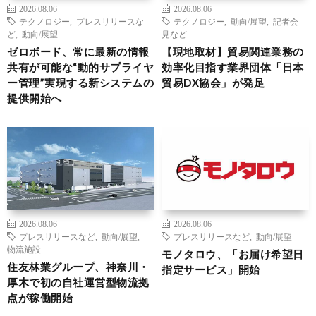
2026.08.06
2026.08.06
テクノロジー
,
プレスリリースな
テクノロジー
,
動向/展望
,
記者会
ど
,
動向/展望
見など
ゼロボード、常に最新の情報
【現地取材】貿易関連業務の
共有が可能な“動的サプライヤ
効率化目指す業界団体「日本
ー管理”実現する新システムの
貿易DX協会」が発足
提供開始へ
2026.08.06
2026.08.06
プレスリリースなど
,
動向/展望
,
プレスリリースなど
,
動向/展望
物流施設
モノタロウ、「お届け希望日
住友林業グループ、神奈川・
指定サービス」開始
厚木で初の自社運営型物流拠
点が稼働開始