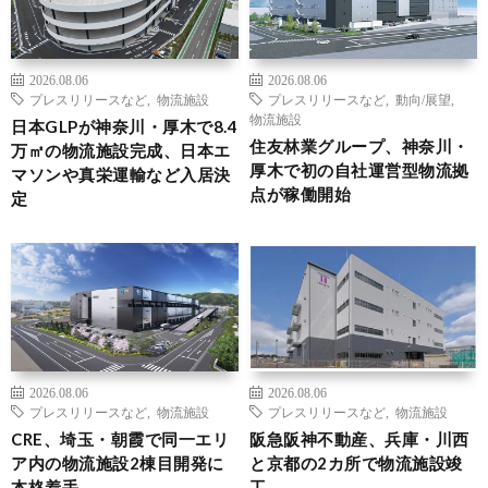
2026.08.06
2026.08.06
プレスリリースなど
,
物流施設
プレスリリースなど
,
動向/展望
,
物流施設
日本GLPが神奈川・厚木で8.4
住友林業グループ、神奈川・
万㎡の物流施設完成、日本エ
厚木で初の自社運営型物流拠
マソンや真栄運輸など入居決
点が稼働開始
定
2026.08.06
2026.08.06
プレスリリースなど
,
物流施設
プレスリリースなど
,
物流施設
CRE、埼玉・朝霞で同一エリ
阪急阪神不動産、兵庫・川西
ア内の物流施設2棟目開発に
と京都の2カ所で物流施設竣
本格着手
工