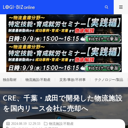
独自取材
物流施設/不動産
災害/事故/不祥事
テクノロジー/製品
CRE、千葉・成田で開発した物流施設
を国内リース会社に売却へ
2024.08.19 12:29:33
物流施設/不動産