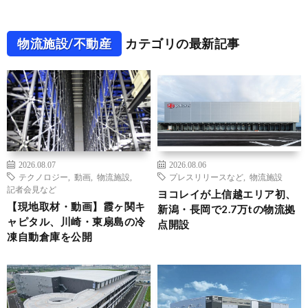
物流施設/不動産
カテゴリの最新記事
2026.08.07
2026.08.06
テクノロジー
,
動画
,
物流施設
,
プレスリリースなど
,
物流施設
記者会見など
ヨコレイが上信越エリア初、
【現地取材・動画】霞ヶ関キ
新潟・長岡で2.7万tの物流拠
ャピタル、川崎・東扇島の冷
点開設
凍自動倉庫を公開