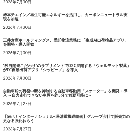
2026年7月30日
椿本チエイン／再生可能エネルギーを活用し、カーボンニュートラル実
現を加速
2026年7月30日
三井倉庫ホールディングス、受託物流業務に 「生成AI出荷検品アプリ」
を開発・導入開始
2026年7月30日
“独自開発こだわり”のサプリメントでD2C展開する「ウェルモット製薬」
がEC自動出荷アプリ「シッピーノ」を導入
2026年7月30日
自動車船の荷役中断を抑制する自動車移動用「スケーター」を開発・導
入 ～自力走行できない車両を約5分で移動可能に～
2026年7月27日
【㈱ハナインターナショナル×星清重機運輸㈱】グループ会社で販売力の
更なる強化ねらう
2026年7月27日