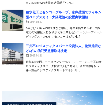
出力2388kWの太陽光発電所「ベネ[…]
積水化工とセンコーグループ、倉庫壁面でフィルム
型ペロブスカイト太陽電池の設置実験開始
2024.03.27
1年かけ天候への耐久性など検証、再生可能エネルギー由来
電力の利用拡大図る 積水化学工業とセンコーグループホール
ディングス（GHD）、センコーは3月27[…]
三井不ロジスティクスパーク投資法人、物流施設な
ど6件の信託受益権取得決定
2019.01.11
総額531億円、データセンター含む Ｊリートの三井不動産
ロジスティクスパーク投資法人は1月9日、資産運用を担う三
井不動産ロジスティクスリートマネジメ[…]