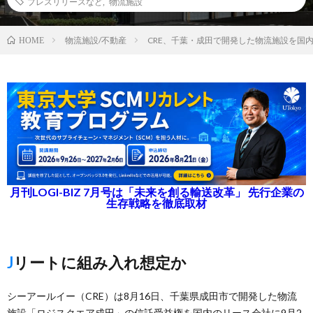
プレスリリースなど
,
物流施設
物流施設/不動産
CRE、千葉・成田で開発した物流施設を国
HOME
月刊LOGI-BIZ 7月号は「未来を創る輸送改革」 先行企業の
生存戦略を徹底取材
Jリートに組み入れ想定か
シーアールイー（CRE）は8月16日、千葉県成田市で開発した物流
施設「ロジスクエア成田」の信託受益権を国内のリース会社に9月2