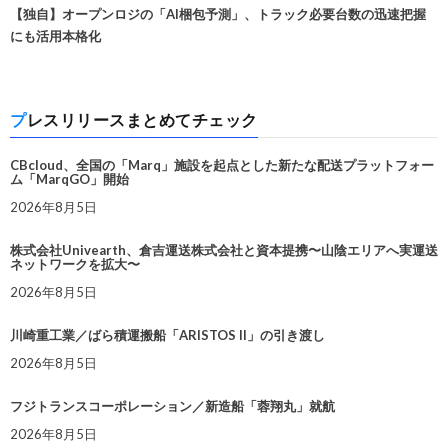
【独自】オープンロジの「AI梱包予測」、トラック必要台数の迅速把握
にも活用本格化
プレスリリースまとめてチェック
CBcloud、全国の「Marq」施設を起点とした新たな配送プラットフォー
ム「MarqGO」開始
2026年8月5日
株式会社Univearth、倉吉運送株式会社と資本提携〜山陰エリアへ実運送
ネットワークを拡大〜
2026年8月5日
川崎重工業／ばら積運搬船「ARISTOS II」の引き渡し
2026年8月5日
フジトランスコーポレーション／新造船「蓉翔丸」就航
2026年8月5日