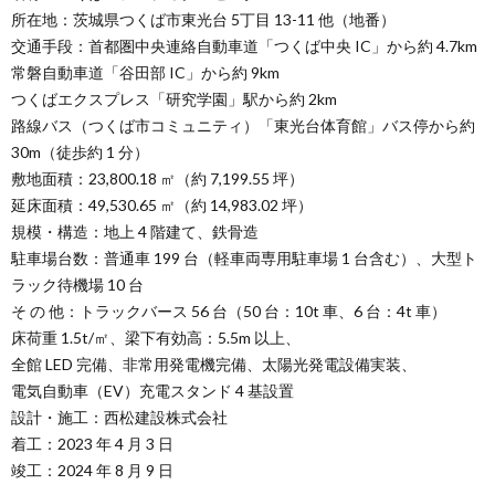
所在地：茨城県つくば市東光台 5丁目 13-11 他（地番）
交通手段：首都圏中央連絡自動車道「つくば中央 IC」から約 4.7km
常磐自動車道「谷田部 IC」から約 9km
つくばエクスプレス「研究学園」駅から約 2km
路線バス（つくば市コミュニティ）「東光台体育館」バス停から約
30m（徒歩約 1 分）
敷地面積：23,800.18 ㎡（約 7,199.55 坪）
延床面積：49,530.65 ㎡（約 14,983.02 坪）
規模・構造：地上 4 階建て、鉄骨造
駐車場台数：普通車 199 台（軽車両専用駐車場 1 台含む）、大型ト
ラック待機場 10 台
そ の 他：トラックバース 56 台（50 台：10t 車、6 台：4t 車）
床荷重 1.5t/㎡、梁下有効高：5.5m 以上、
全館 LED 完備、非常用発電機完備、太陽光発電設備実装、
電気自動車（EV）充電スタンド 4 基設置
設計・施工：西松建設株式会社
着工：2023 年 4 月 3 日
竣工：2024 年 8 月 9 日