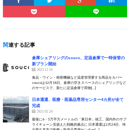
関連する記事
倉庫シェアリングのsouco、定温倉庫で一時保管の
新プラン開始
2023.12.18
食品・ワイン・精密機械など温度管理要する商品をカバー
soucoは12月18日、倉庫の空きスペースのシェアリングなど
のサービスで、新たに定温倉庫で荷物[…]
日本通運、医療・医薬品専用センター4カ所が全て
完成
2021.02.24
最後に6・5万平方メートルの「東日本」竣工、国内外のサプ
ライチェーン見据えた戦略的拠点に 日本通運は2月24日、埼
玉県久喜市で医療・医薬品専用センター[…]