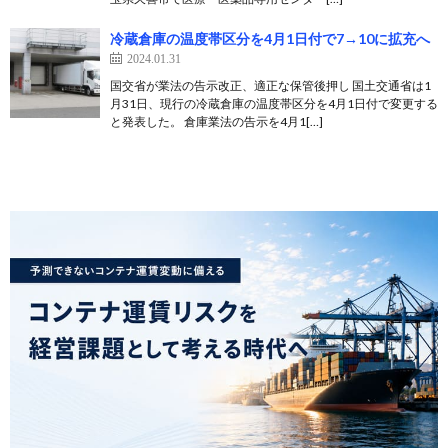
冷蔵倉庫の温度帯区分を4月1日付で7→10に拡充へ
2024.01.31
国交省が業法の告示改正、適正な保管後押し 国土交通省は1
月31日、現行の冷蔵倉庫の温度帯区分を4月1日付で変更する
と発表した。 倉庫業法の告示を4月1[…]