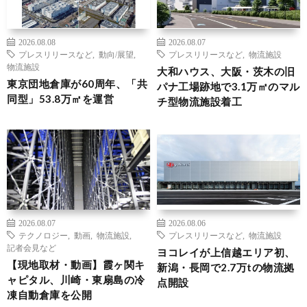
2026.08.08
2026.08.07
プレスリリースなど
,
動向/展望
,
プレスリリースなど
,
物流施設
物流施設
大和ハウス、大阪・茨木の旧
東京団地倉庫が60周年、「共
パナ工場跡地で3.1万㎡のマル
同型」53.8万㎡を運営
チ型物流施設着工
2026.08.07
2026.08.06
テクノロジー
,
動画
,
物流施設
,
プレスリリースなど
,
物流施設
記者会見など
ヨコレイが上信越エリア初、
【現地取材・動画】霞ヶ関キ
新潟・長岡で2.7万tの物流拠
ャピタル、川崎・東扇島の冷
点開設
凍自動倉庫を公開