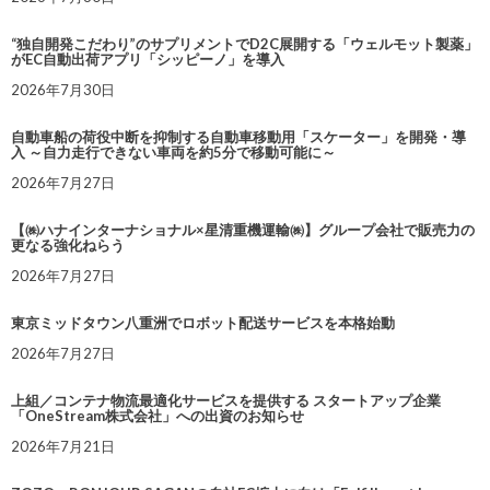
“独自開発こだわり”のサプリメントでD2C展開する「ウェルモット製薬」
がEC自動出荷アプリ「シッピーノ」を導入
2026年7月30日
自動車船の荷役中断を抑制する自動車移動用「スケーター」を開発・導
入 ～自力走行できない車両を約5分で移動可能に～
2026年7月27日
【㈱ハナインターナショナル×星清重機運輸㈱】グループ会社で販売力の
更なる強化ねらう
2026年7月27日
東京ミッドタウン八重洲でロボット配送サービスを本格始動
2026年7月27日
上組／コンテナ物流最適化サービスを提供する スタートアップ企業
「OneStream株式会社」への出資のお知らせ
2026年7月21日