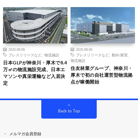
2026.08.06
2026.08.06
プレスリリースなど
,
物流施設
プレスリリースなど
,
動向/展望
,
物流施設
日本GLPが神奈川・厚木で8.4
住友林業グループ、神奈川・
万㎡の物流施設完成、日本エ
厚木で初の自社運営型物流拠
マソンや真栄運輸など入居決
点が稼働開始
定
Back to Top
メルマガ会員登録