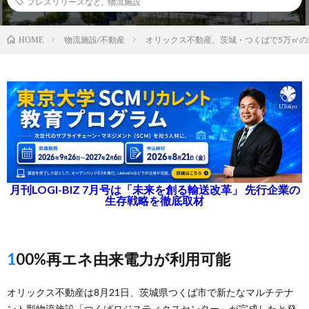
プレスリリースなど
,
物流施設
物流施設/不動産
オリックス不動産、茨城・つくばで5万㎡の
HOME
月刊LOGI-BIZ 7月号は「未来を創る輸送改革」 先行企業の
生存戦略を徹底取材
100%再エネ由来電力が利用可能
オリックス不動産は8月21日、茨城県つくば市で新たなマルチテナ
ント型物流施設「つくばロジスティクスセンター」が完成したと発