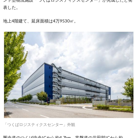
表した。
地上4階建て、延床面積は4万9530㎡。
「つくばロジスティクスセンター」外観
圏央道のつくば中央ICから約4.7km、常磐道の谷田部ICから約