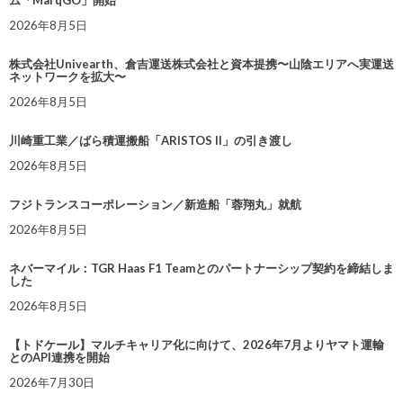
ム「MarqGO」開始
2026年8月5日
株式会社Univearth、倉吉運送株式会社と資本提携〜山陰エリアへ実運送
ネットワークを拡大〜
2026年8月5日
川崎重工業／ばら積運搬船「ARISTOS II」の引き渡し
2026年8月5日
フジトランスコーポレーション／新造船「蓉翔丸」就航
2026年8月5日
ネバーマイル：TGR Haas F1 Teamとのパートナーシップ契約を締結しま
した
2026年8月5日
【トドケール】マルチキャリア化に向けて、2026年7月よりヤマト運輸
とのAPI連携を開始
2026年7月30日