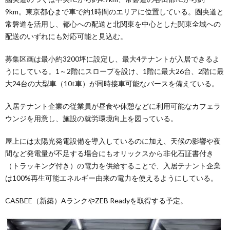
9km。東京都心まで車で約1時間のエリアに位置している。圏央道と
常磐道を活用し、都心への配送と北関東を中心とした関東全域への
配送のいずれにも対応可能と見込む。
募集区画は最小約3200坪に設定し、最大4テナントが入居できるよ
うにしている。1～2階にスロープを設け、1階に最大26台、2階に最
大24台の大型車（10t車）が同時接車可能なバースを備えている。
入居テナント企業の従業員が昼食や休憩などに利用可能なカフェラ
ウンジを用意し、施設の就労環境向上を図っている。
屋上には太陽光発電設備を導入しているのに加え、天候の影響や夜
間など発電量が不足する場合にもオリックスから非化石証書付き
（トラッキング付き）の電力を供給することで、入居テナント企業
は100%再生可能エネルギー由来の電力を使えるようにしている。
CASBEE（新築）AランクやZEB Readyを取得する予定。