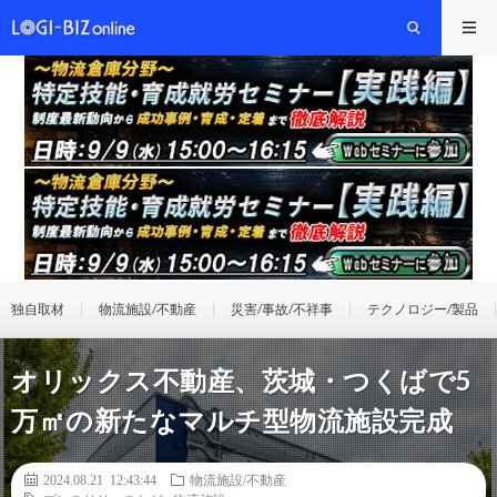
独自取材
物流施設/不動産
災害/事故/不祥事
テクノロジー/製品
オリックス不動産、茨城・つくばで5
万㎡の新たなマルチ型物流施設完成
2024.08.21 12:43:44
物流施設/不動産