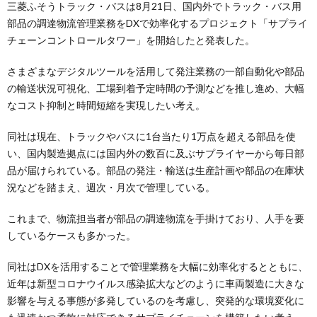
三菱ふそうトラック・バスは8月21日、国内外でトラック・バス用
部品の調達物流管理業務をDXで効率化するプロジェクト「サプライ
チェーンコントロールタワー」を開始したと発表した。
さまざまなデジタルツールを活用して発注業務の一部自動化や部品
の輸送状況可視化、工場到着予定時間の予測などを推し進め、大幅
なコスト抑制と時間短縮を実現したい考え。
同社は現在、トラックやバスに1台当たり1万点を超える部品を使
い、国内製造拠点には国内外の数百に及ぶサプライヤーから毎日部
品が届けられている。部品の発注・輸送は生産計画や部品の在庫状
況などを踏まえ、週次・月次で管理している。
これまで、物流担当者が部品の調達物流を手掛けており、人手を要
しているケースも多かった。
同社はDXを活用することで管理業務を大幅に効率化するとともに、
近年は新型コロナウイルス感染拡大などのように車両製造に大きな
影響を与える事態が多発しているのを考慮し、突発的な環境変化に