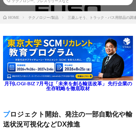
テクノロジー
,
プレスリリースなど
テクノロジー/製品
三菱ふそう、トラック・バス用部品の調
HOME
月刊LOGI-BIZ 7月号は「未来を創る輸送改革」 先行企業の
生存戦略を徹底取材
プロジェクト開始、発注の一部自動化や輸
送状況可視化などDX推進