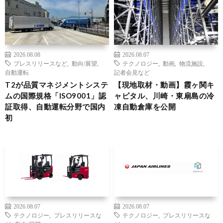
2026.08.08
2026.08.07
プレスリリースなど
,
動向/展望
,
テクノロジー
,
動画
,
物流施設
,
自動運転
記者会見など
T2が品質マネジメントシステ
【現地取材・動画】霞ヶ関キ
ムの国際規格「ISO9001」認
ャピタル、川崎・東扇島の冷
証取得、自動運転分野で国内
凍自動倉庫を公開
初
2026.08.07
2026.08.07
テクノロジー
,
プレスリリースな
テクノロジー
,
プレスリリースな