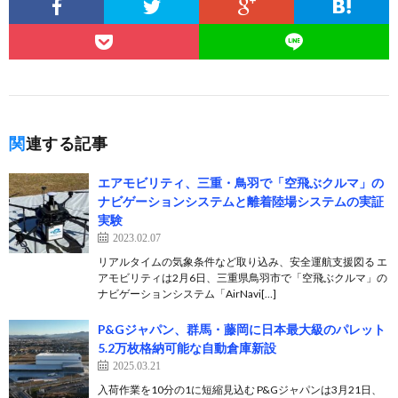
関連する記事
エアモビリティ、三重・鳥羽で「空⾶ぶクルマ」の
ナビゲーションシステムと離着陸場システムの実証
実験
2023.02.07
リアルタイムの気象条件など取り込み、安全運航支援図る エ
アモビリティは2月6日、三重県鳥羽市で「空飛ぶクルマ」の
ナビゲーションシステム「AirNavi[…]
P&Gジャパン、群馬・藤岡に日本最大級のパレット
5.2万枚格納可能な自動倉庫新設
2025.03.21
入荷作業を10分の1に短縮見込む P&Gジャパンは3月21日、