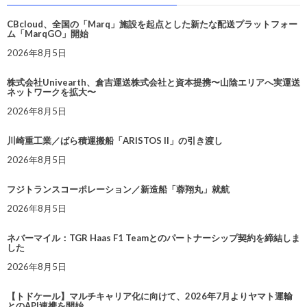
CBcloud、全国の「Marq」施設を起点とした新たな配送プラットフォー
ム「MarqGO」開始
2026年8月5日
株式会社Univearth、倉吉運送株式会社と資本提携〜山陰エリアへ実運送
ネットワークを拡大〜
2026年8月5日
川崎重工業／ばら積運搬船「ARISTOS II」の引き渡し
2026年8月5日
フジトランスコーポレーション／新造船「蓉翔丸」就航
2026年8月5日
ネバーマイル：TGR Haas F1 Teamとのパートナーシップ契約を締結しま
した
2026年8月5日
【トドケール】マルチキャリア化に向けて、2026年7月よりヤマト運輸
とのAPI連携を開始