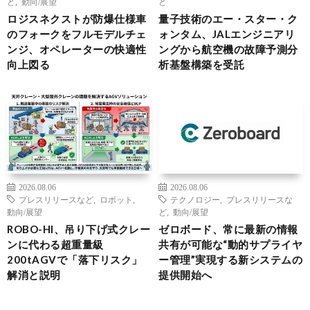
ど
,
動向/展望
ど
ロジスネクストが防爆仕様車
量子技術のエー・スター・ク
のフォークをフルモデルチェ
ォンタム、JALエンジニアリ
ンジ、オペレーターの快適性
ングから航空機の故障予測分
向上図る
析基盤構築を受託
2026.08.06
2026.08.06
プレスリリースなど
,
ロボット
,
テクノロジー
,
プレスリリースな
動向/展望
ど
,
動向/展望
ROBO-HI、吊り下げ式クレー
ゼロボード、常に最新の情報
ンに代わる超重量級
共有が可能な“動的サプライヤ
200tAGVで「落下リスク」
ー管理”実現する新システムの
解消と説明
提供開始へ