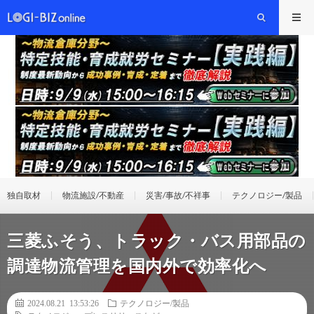
独自取材
物流施設/不動産
災害/事故/不祥事
テクノロジー/製品
三菱ふそう、トラック・バス用部品の
調達物流管理を国内外で効率化へ
2024.08.21 13:53:26
テクノロジー/製品