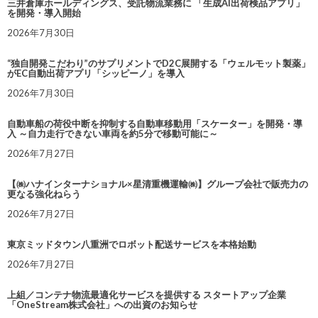
三井倉庫ホールディングス、受託物流業務に 「生成AI出荷検品アプリ」
を開発・導入開始
2026年7月30日
“独自開発こだわり”のサプリメントでD2C展開する「ウェルモット製薬」
がEC自動出荷アプリ「シッピーノ」を導入
2026年7月30日
自動車船の荷役中断を抑制する自動車移動用「スケーター」を開発・導
入 ～自力走行できない車両を約5分で移動可能に～
2026年7月27日
【㈱ハナインターナショナル×星清重機運輸㈱】グループ会社で販売力の
更なる強化ねらう
2026年7月27日
東京ミッドタウン八重洲でロボット配送サービスを本格始動
2026年7月27日
上組／コンテナ物流最適化サービスを提供する スタートアップ企業
「OneStream株式会社」への出資のお知らせ