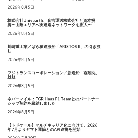
2026年8月5日
株式会社Univearth、倉吉運送株式会社と資本提
携〜山陰エリアへ実運送ネットワークを拡大〜
2026年8月5日
川崎重工業／ばら積運搬船「ARISTOS II」の引き渡
し
2026年8月5日
フジトランスコーポレーション／新造船「蓉翔丸」
就航
2026年8月5日
ネバーマイル：TGR Haas F1 Teamとのパートナー
シップ契約を締結しました
2026年8月5日
【トドケール】マルチキャリア化に向けて、2026
年7月よりヤマト運輸とのAPI連携を開始
2026年7月30日