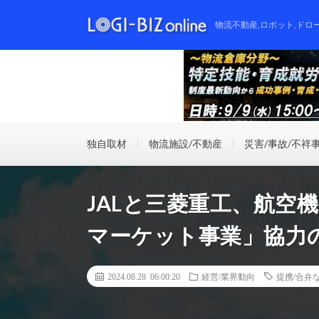
物流不動産,ロボット,ドロ
独自取材
物流施設/不動産
災害/事故/不祥
JALと三菱重工、航空
マーケット事業」協力
2024.08.28 06:00:20
経営/業界動向
提携/合弁