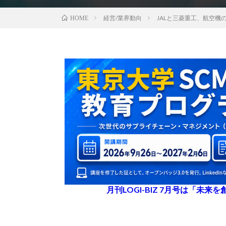
経営/業界動向
JALと三菱重工、航空
HOME
月刊LOGI-BIZ 7月号は「未