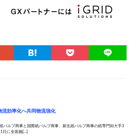
物流効率化へ共同物流強化
本紙パルプ商事と国際紙パルプ商事、新生紙パルプ商事の紙専門卸大手3
1日に全面施[…]