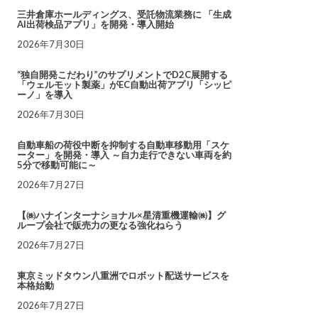
三井倉庫ホールディングス、受託物流業務に 「生成
AI出荷検品アプリ」を開発・導入開始
2026年7月30日
“独自開発こだわり”のサプリメントでD2C展開する
「ウェルモット製薬」がEC自動出荷アプリ「シッピ
ーノ」を導入
2026年7月30日
自動車船の荷役中断を抑制する自動車移動用「スケ
ーター」を開発・導入 ～自力走行できない車両を約
5分で移動可能に～
2026年7月27日
【㈱ハナインターナショナル×星清重機運輸㈱】グ
ループ会社で販売力の更なる強化ねらう
2026年7月27日
東京ミッドタウン八重洲でロボット配送サービスを
本格始動
2026年7月27日