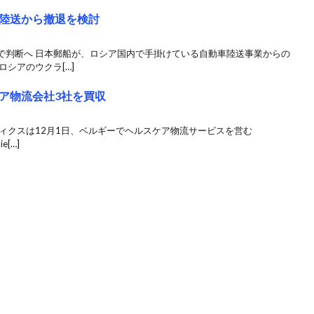
陸送から撤退を検討
で判断へ 日本郵船が、ロシア国内で手掛けている自動車陸送事業からの
シアのウクラ[…]
ア物流会社3社を買収
ィクスは12月1日、ベルギーでヘルスケア物流サービスを営む
e[…]