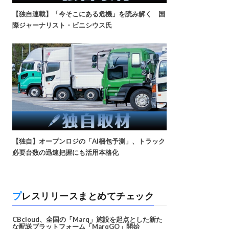
【独自連載】「今そこにある危機」を読み解く 国
際ジャーナリスト・ビニシウス氏
【独自】オープンロジの「AI梱包予測」、トラック
必要台数の迅速把握にも活用本格化
プレスリリースまとめてチェック
CBcloud、全国の「Marq」施設を起点とした新た
な配送プラットフォーム「MarqGO」開始