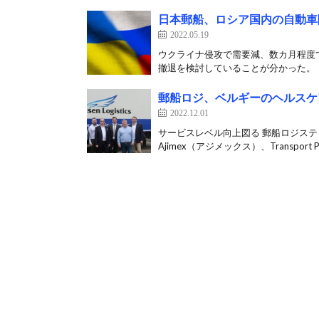
日本郵船、ロシア国内の自動車
2022.05.19
ウクライナ侵攻で需要減、数カ月程度
撤退を検討していることが分かった。 ロ
郵船ロジ、ベルギーのヘルスケ
2022.12.01
サービスレベル向上図る 郵船ロジステ
Ajimex（アジメックス）、Transport Pi