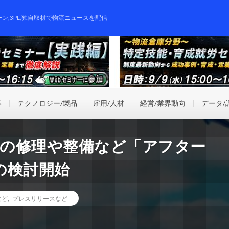
ーン,3PL,独自取材で物流ニュースを配信
事
テクノロジー/製品
雇用/人材
経営/業界動向
データ/
機の修理や整備など「アフター
の検討開始
など
,
プレスリリースなど