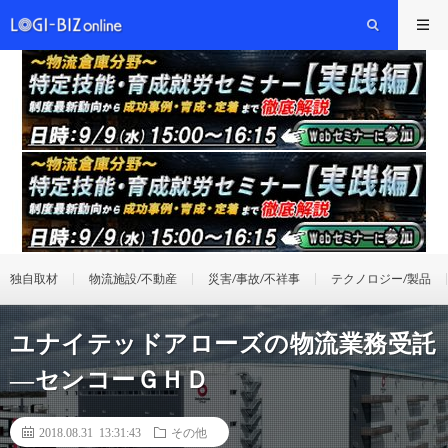
独自取材
物流施設/不動産
災害/事故/不祥事
テクノロジー/製品
ユナイテッドアローズの物流業務受託
―センコーＧＨＤ
2018.08.31 13:31:43
その他