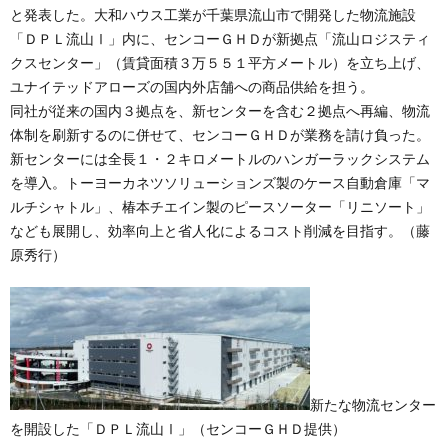
と発表した。大和ハウス工業が千葉県流山市で開発した物流施設
「ＤＰＬ流山Ⅰ」内に、センコーＧＨＤが新拠点「流山ロジスティ
クスセンター」（賃貸面積３万５５１平方メートル）を立ち上げ、
ユナイテッドアローズの国内外店舗への商品供給を担う。
同社が従来の国内３拠点を、新センターを含む２拠点へ再編、物流
体制を刷新するのに併せて、センコーＧＨＤが業務を請け負った。
新センターには全長１・２キロメートルのハンガーラックシステム
を導入。トーヨーカネツソリューションズ製のケース自動倉庫「マ
ルチシャトル」、椿本チエイン製のピースソーター「リニソート」
なども展開し、効率向上と省人化によるコスト削減を目指す。（藤
原秀行）
新たな物流センター
を開設した「ＤＰＬ流山Ⅰ」（センコーＧＨＤ提供）