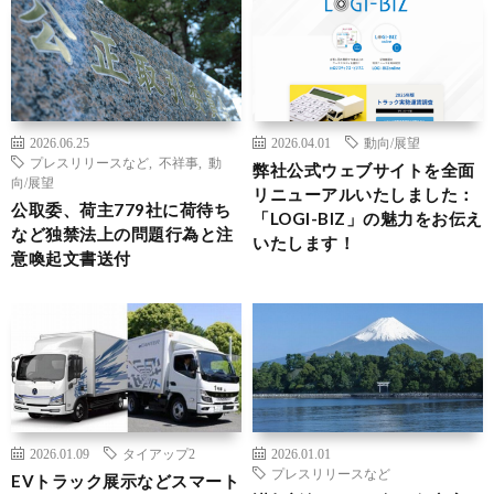
2026.06.25
2026.04.01
動向/展望
プレスリリースなど
,
不祥事
,
動
弊社公式ウェブサイトを全面
向/展望
リニューアルいたしました：
公取委、荷主779社に荷待ち
「LOGI-BIZ」の魅力をお伝え
など独禁法上の問題行為と注
いたします！
意喚起文書送付
2026.01.09
タイアップ2
2026.01.01
プレスリリースなど
EVトラック展示などスマート