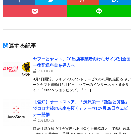
関連する記事
ヤフーとヤマト、EC出店事業者向けにサイズ別全国
一律配送料金を導入へ
2021.03.10
4月1日開始、フルフィルメントサービスの利用促進図る ヤフ
ーとヤマト運輸は3月10日、ヤフーのインターネット通販サ
イト「Yahoo!ショッピング」「P[…]
【告知】オートストア、「渋沢栄一『論語と算盤』
でコロナ後の未来を拓く」テーマに9月28日ウェビ
ナー開催
2021.09.03
持続可能な経済社会実現へ不可欠な行動指針として熱い言葉
を紹介 自動倉庫を手掛けるオートストアシステムは9月28