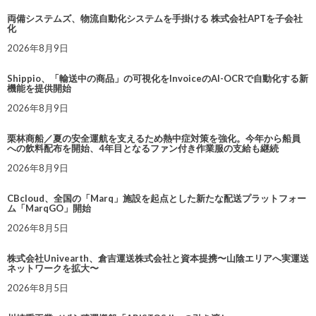
両備システムズ、物流自動化システムを手掛ける 株式会社APTを子会社
化
2026年8月9日
Shippio、「輸送中の商品」の可視化をInvoiceのAI-OCRで自動化する新
機能を提供開始
2026年8月9日
栗林商船／夏の安全運航を支えるため熱中症対策を強化。今年から船員
への飲料配布を開始、4年目となるファン付き作業服の支給も継続
2026年8月9日
CBcloud、全国の「Marq」施設を起点とした新たな配送プラットフォー
ム「MarqGO」開始
2026年8月5日
株式会社Univearth、倉吉運送株式会社と資本提携〜山陰エリアへ実運送
ネットワークを拡大〜
2026年8月5日