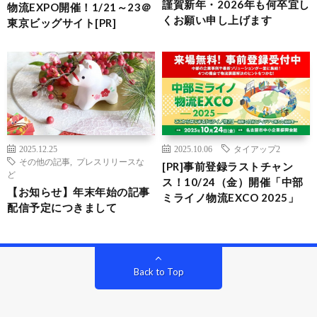
謹賀新年・2026年も何卒宜し
物流EXPO開催！1/21～23＠
くお願い申し上げます
東京ビッグサイト[PR]
2025.12.25
2025.10.06
タイアップ2
その他の記事
,
プレスリリースな
[PR]事前登録ラストチャン
ど
ス！10/24（金）開催「中部
【お知らせ】年末年始の記事
ミライノ物流EXCO 2025」
配信予定につきまして
Back to Top