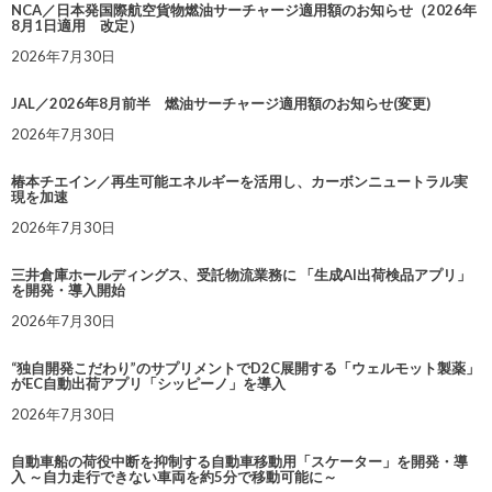
NCA／日本発国際航空貨物燃油サーチャージ適用額のお知らせ（2026年
8月1日適用 改定）
2026年7月30日
JAL／2026年8月前半 燃油サーチャージ適用額のお知らせ(変更)
2026年7月30日
椿本チエイン／再生可能エネルギーを活用し、カーボンニュートラル実
現を加速
2026年7月30日
三井倉庫ホールディングス、受託物流業務に 「生成AI出荷検品アプリ」
を開発・導入開始
2026年7月30日
“独自開発こだわり”のサプリメントでD2C展開する「ウェルモット製薬」
がEC自動出荷アプリ「シッピーノ」を導入
2026年7月30日
自動車船の荷役中断を抑制する自動車移動用「スケーター」を開発・導
入 ～自力走行できない車両を約5分で移動可能に～