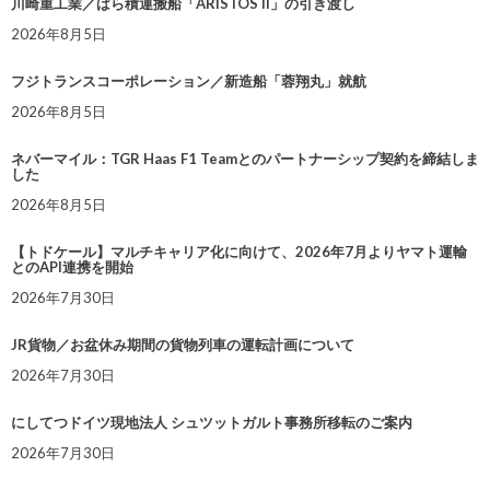
川崎重工業／ばら積運搬船「ARISTOS II」の引き渡し
2026年8月5日
フジトランスコーポレーション／新造船「蓉翔丸」就航
2026年8月5日
ネバーマイル：TGR Haas F1 Teamとのパートナーシップ契約を締結しま
した
2026年8月5日
【トドケール】マルチキャリア化に向けて、2026年7月よりヤマト運輸
とのAPI連携を開始
2026年7月30日
JR貨物／お盆休み期間の貨物列車の運転計画について
2026年7月30日
にしてつドイツ現地法人 シュツットガルト事務所移転のご案内
2026年7月30日