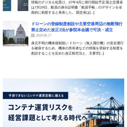
情報のデジタル化受け、27年4月に発行開始予定 国土交通省
は7月29日、船員の身分証明書「船員手帳」のデザインを全
面的に刷新すると発表した。 国交省は[…]
ドローンの登録制度創設や主要空港周辺の無断飛行
禁止定めた改正2法が参院本会議で可決・成立
2020.06.17
身元不明の機体規制狙い ドローン（無人飛行機）の安全運行
を確保するため、機体の所有者などの情報を登録する制度を
創設することを定めた改正航空法と、主要空[…]