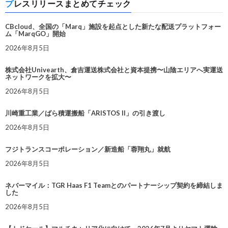
プレスリリースまとめてチェック
CBcloud、全国の「Marq」施設を起点とした新たな配送プラットフォー
ム「MarqGO」開始
2026年8月5日
株式会社Univearth、倉吉運送株式会社と資本提携〜山陰エリアへ実運送
ネットワークを拡大〜
2026年8月5日
川崎重工業／ばら積運搬船「ARISTOS II」の引き渡し
2026年8月5日
フジトランスコーポレーション／新造船「蓉翔丸」就航
2026年8月5日
ネバーマイル：TGR Haas F1 Teamとのパートナーシップ契約を締結しま
した
2026年8月5日