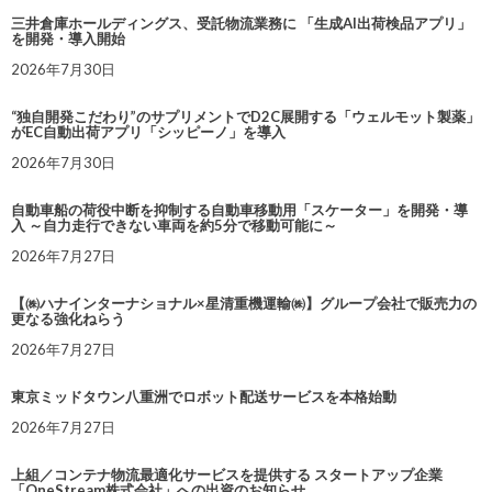
三井倉庫ホールディングス、受託物流業務に 「生成AI出荷検品アプリ」
を開発・導入開始
2026年7月30日
“独自開発こだわり”のサプリメントでD2C展開する「ウェルモット製薬」
がEC自動出荷アプリ「シッピーノ」を導入
2026年7月30日
自動車船の荷役中断を抑制する自動車移動用「スケーター」を開発・導
入 ～自力走行できない車両を約5分で移動可能に～
2026年7月27日
【㈱ハナインターナショナル×星清重機運輸㈱】グループ会社で販売力の
更なる強化ねらう
2026年7月27日
東京ミッドタウン八重洲でロボット配送サービスを本格始動
2026年7月27日
上組／コンテナ物流最適化サービスを提供する スタートアップ企業
「OneStream株式会社」への出資のお知らせ