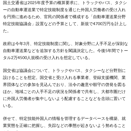
国土交通省は2025年度予算の概算要求に、トラックやバス、タクシ
ーの自動車運送業で特定技能制度を通じた外国人労働者の受け入れ
を円滑に進めるため、官民の関係者で構成する「自動車運送業分野
特定技能協議会」設置などの予算として、新規で4700万円を計上し
た。
政府は今年3月、特定技能制度に関し、対象分野に人手不足が深刻な
自動車運送業などを追加する方針を閣議決定した。今後5年間でトー
タル2万4500人規模の受け入れを想定している。
国交省は協議会について、トラックやバス、タクシーなど分野別に
設けることを想定。国交省と受け入れる事業者、登録支援機関、業
界団体などの参加を見込んでおり、法令の趣意や順守の啓発を図る
ほか、地域ごとの人手不足の状況を関係者で共有し、大都市圏だけ
に外国人労働者が集中しないよう配慮することなどを念頭に置いて
いる。
併せて、特定技能外国人の情報を管理するデータベースを構築、就
業実態を正確に把握し、失踪などの事態が起きないよう努めること