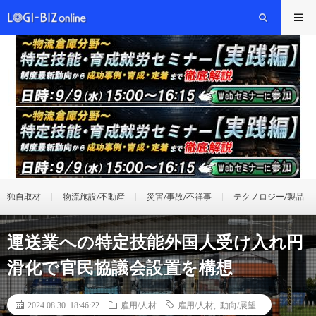
独自取材
物流施設/不動産
災害/事故/不祥事
テクノロジー/製品
運送業への特定技能外国人受け入れ円
滑化で官民協議会設置を構想
2024.08.30 18:46:22
雇用/人材
雇用/人材
,
動向/展望