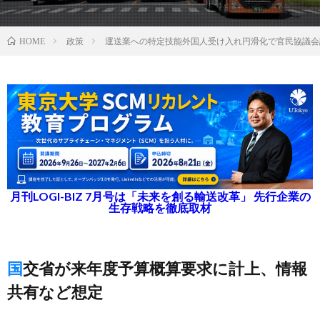
政策
運送業への特定技能外国人受け入れ円滑化で官民協議会
HOME
月刊LOGI-BIZ 7月号は「未来を創る輸送改革」 先行企業の
生存戦略を徹底取材
国交省が来年度予算概算要求に計上、情報
共有など想定