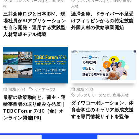
AI
,
プレスリリースなど
,
雇用/人
プレスリリースなど
,
海外
,
雇用/
材
人材
三井倉庫ロジと日本IBM、現
澁澤倉庫、ドライバー不足受
場社員がAIアプリケーション
けフィリピンからの特定技能
を自ら開発・運用する実践型
外国人材の供給事業開始
人材育成モデル構築
2026.06.24
タイアップ2
2026.06.23
プレスリリースなど
,
雇用/人材
最新の政策動向と、荷主・運
ダイワコーポレーション、体
輸事業者の取り組みを発表｜
育会学生のキャリア形成支援
TDBC Forum 7/10（金）オ
する専門情報サイトを監修
ンライン開催[PR]