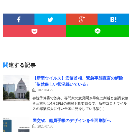
関連する記事
【新型ウイルス】安倍首相、緊急事態宣言の解除
「依然厳しい状況続いている」
2020.04.29
参院予算委で答弁、専門家の意見聞き早急に判断と強調 安倍
晋三首相は4月29日の参院予算委員会で、新型コロナウイル
スの感染拡大に伴い全国に発令している緊[…]
国交省、船員手帳のデザインを全面刷新へ
2025.07.30