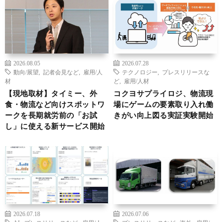
2026.08.05
2026.07.28
動向/展望
,
記者会見など
,
雇用/人
テクノロジー
,
プレスリリースな
材
ど
,
雇用/人材
【現地取材】タイミー、外
コクヨサプライロジ、物流現
食・物流など向けスポットワ
場にゲームの要素取り入れ働
ークを長期就労前の「お試
きがい向上図る実証実験開始
し」に使える新サービス開始
2026.07.18
2026.07.06