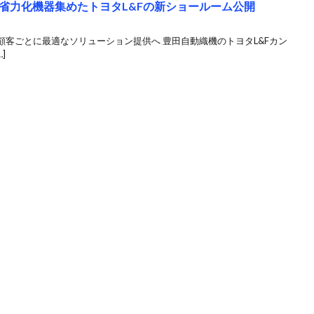
省力化機器集めたトヨタL&Fの新ショールーム公開
客ごとに最適なソリューション提供へ 豊田自動織機のトヨタL&Fカン
]