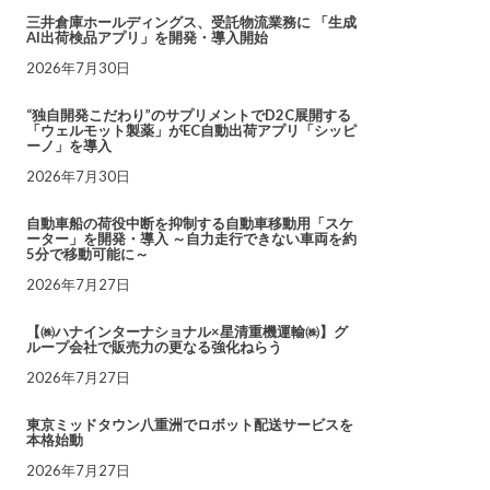
三井倉庫ホールディングス、受託物流業務に 「生成
AI出荷検品アプリ」を開発・導入開始
2026年7月30日
“独自開発こだわり”のサプリメントでD2C展開する
「ウェルモット製薬」がEC自動出荷アプリ「シッピ
ーノ」を導入
2026年7月30日
自動車船の荷役中断を抑制する自動車移動用「スケ
ーター」を開発・導入 ～自力走行できない車両を約
5分で移動可能に～
2026年7月27日
【㈱ハナインターナショナル×星清重機運輸㈱】グ
ループ会社で販売力の更なる強化ねらう
2026年7月27日
東京ミッドタウン八重洲でロボット配送サービスを
本格始動
2026年7月27日