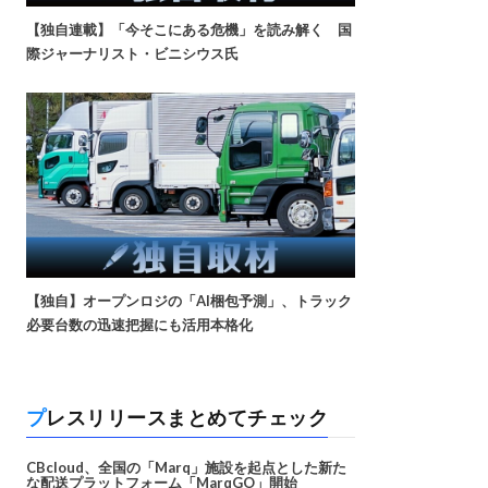
【独自連載】「今そこにある危機」を読み解く 国
際ジャーナリスト・ビニシウス氏
【独自】オープンロジの「AI梱包予測」、トラック
必要台数の迅速把握にも活用本格化
プレスリリースまとめてチェック
CBcloud、全国の「Marq」施設を起点とした新た
な配送プラットフォーム「MarqGO」開始