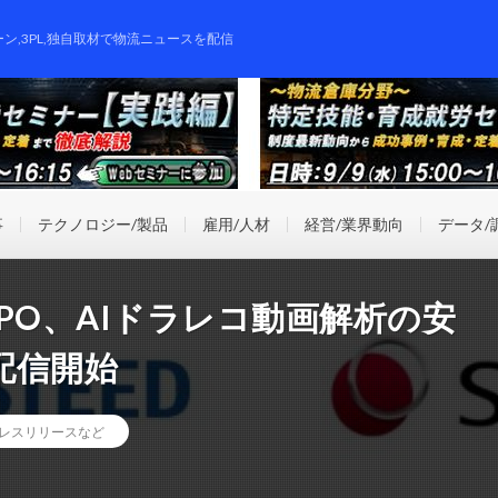
ーン,3PL,独自取材で物流ニュースを配信
事
テクノロジー/製品
雇用/人材
経営/業界動向
データ/
PO、AIドラレコ動画解析の安
配信開始
レスリリースなど