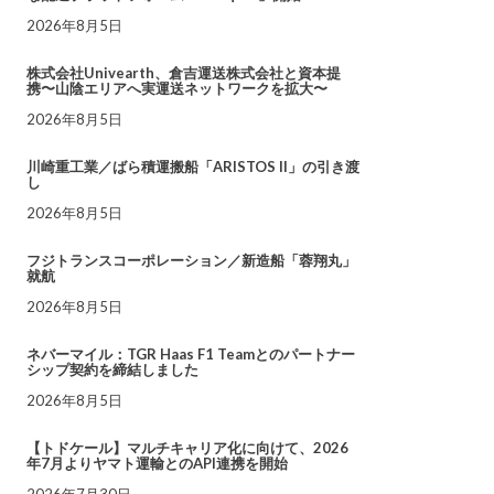
2026年8月5日
株式会社Univearth、倉吉運送株式会社と資本提
携〜山陰エリアへ実運送ネットワークを拡大〜
2026年8月5日
川崎重工業／ばら積運搬船「ARISTOS II」の引き渡
し
2026年8月5日
フジトランスコーポレーション／新造船「蓉翔丸」
就航
2026年8月5日
ネバーマイル：TGR Haas F1 Teamとのパートナー
シップ契約を締結しました
2026年8月5日
【トドケール】マルチキャリア化に向けて、2026
年7月よりヤマト運輸とのAPI連携を開始
2026年7月30日