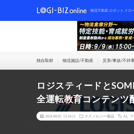
物流不動産,ロボット,ドロ
独自取材
物流施設/不動産
災害/事故/不祥
ロジスティードとSOM
全運転教育コンテンツ
2024.09.02 13:54:11
テクノロジー/製品
AI
,
プ