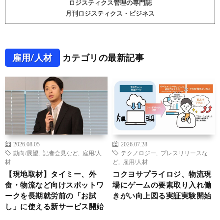
ロジスティクス管理の専門誌
月刊ロジスティクス・ビジネス
雇用/人材
カテゴリの最新記事
2026.08.05
2026.07.28
動向/展望
,
記者会見など
,
雇用/人
テクノロジー
,
プレスリリースな
材
ど
,
雇用/人材
【現地取材】タイミー、外
コクヨサプライロジ、物流現
食・物流など向けスポットワ
場にゲームの要素取り入れ働
ークを長期就労前の「お試
きがい向上図る実証実験開始
し」に使える新サービス開始