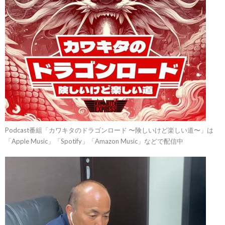
Podcast番組「カワキタのドラゴンロード 〜険しいけど楽しい道〜」は
「Apple Music」「Spotify」「Amazon‬‭ Music」などで配信中