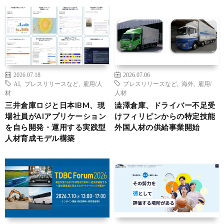
2026.07.18
2026.07.06
AI
,
プレスリリースなど
,
雇用/人
プレスリリースなど
,
海外
,
雇用/
材
人材
三井倉庫ロジと日本IBM、現
澁澤倉庫、ドライバー不足受
場社員がAIアプリケーション
けフィリピンからの特定技能
を自ら開発・運用する実践型
外国人材の供給事業開始
人材育成モデル構築