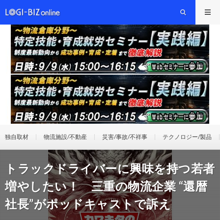
独自取材
物流施設/不動産
災害/事故/不祥事
テクノロジー/製品
トラックドライバーに興味を持つ若者
増やしたい！ 三重の物流企業 “還暦
社長”がポッドキャストで訴え