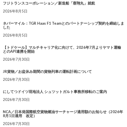
フジトランスコーポレーション／新造船「蓉翔丸」就航
2026年8月5日
ネバーマイル：TGR Haas F1 Teamとのパートナーシップ契約を締結しま
した
2026年8月5日
【トドケール】マルチキャリア化に向けて、2026年7月よりヤマト運輸
とのAPI連携を開始
2026年7月30日
JR貨物／お盆休み期間の貨物列車の運転計画について
2026年7月30日
にしてつドイツ現地法人 シュツットガルト事務所移転のご案内
2026年7月30日
NCA／日本発国際航空貨物燃油サーチャージ適用額のお知らせ（2026年
8月1日適用 改定）
2026年7月30日