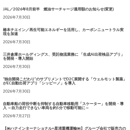
JAL／2026年8月前半 燃油サーチャージ適用額のお知らせ(変更)
2026年7月30日
椿本チエイン／再生可能エネルギーを活用し、カーボンニュートラル実
現を加速
2026年7月30日
三井倉庫ホールディングス、受託物流業務に 「生成AI出荷検品アプリ」
を開発・導入開始
2026年7月30日
“独自開発こだわり”のサプリメントでD2C展開する「ウェルモット製薬」
がEC自動出荷アプリ「シッピーノ」を導入
2026年7月30日
自動車船の荷役中断を抑制する自動車移動用「スケーター」を開発・導
入 ～自力走行できない車両を約5分で移動可能に～
2026年7月27日
【㈱ハナインターナショナル×星清重機運輸㈱】グループ会社で販売力の