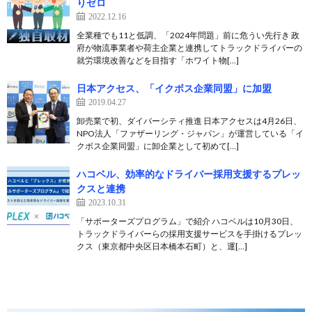
りゼロ
2022.12.16
全業種でも11と低調、「2024年問題」前に危うい先行き 政
府が物流事業者や荷主企業と連携してトラックドライバーの
就労環境改善などを目指す「ホワイト物[…]
日本アクセス、「イクボス企業同盟」に加盟
2019.04.27
卸売業で初、ダイバーシティ推進 日本アクセスは4月26日、
NPO法人「ファザーリング・ジャパン」が運営している「イ
クボス企業同盟」に卸企業として初めて[…]
ハコベル、効率的なドライバー採用支援するプレッ
クスと連携
2023.10.31
「サポーターズプログラム」で紹介 ハコベルは10月30日、
トラックドライバーらの採用支援サービスを手掛けるプレッ
クス（東京都中央区日本橋本石町）と、運[…]