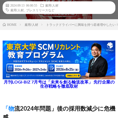
2024.09.13 06:00:55
雇用/人材
雇用/人材
,
プレスリリースなど
雇用/人材
トラックドライバーに興味を持つ若者増やしたい！
HOME
月刊LOGI-BIZ 7月号は「未来を創る輸送改革」 先行企業の
生存戦略を徹底取材
「物流2024年問題」後の採用数減少に危機
感‬‭